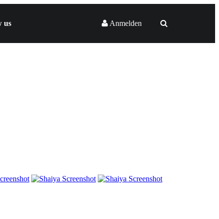
w us
Anmelden