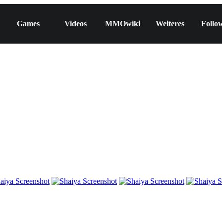
Games
Videos
MMOwiki
Weiteres
Follo