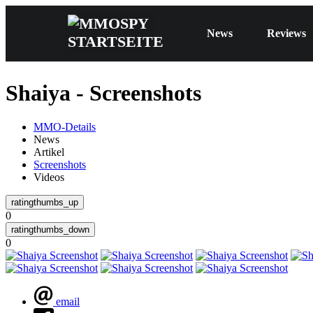
News
Reviews
Shaiya - Screenshots
MMO-Details
News
Artikel
Screenshots
Videos
0
0
email