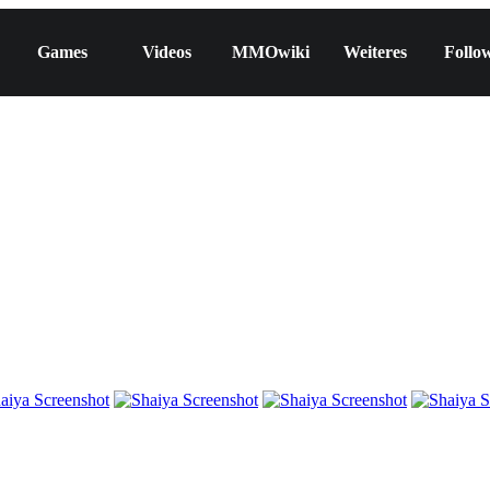
Games
Videos
MMOwiki
Weiteres
Follo