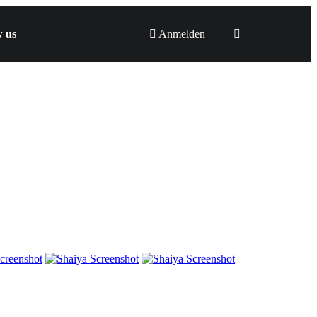
w us
Anmelden