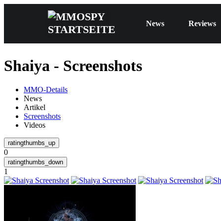
News
Reviews
Shaiya - Screenshots
MMO-Details
News
Artikel
Screenshots
Videos
0
1