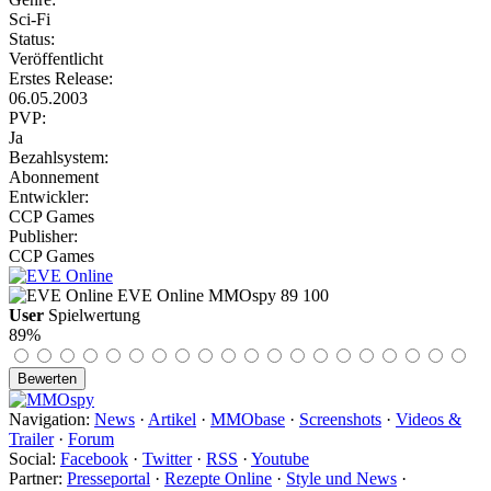
Sci-Fi
Status:
Veröffentlicht
Erstes Release:
06.05.2003
PVP:
Ja
Bezahlsystem:
Abonnement
Entwickler:
CCP Games
Publisher:
CCP Games
EVE Online
MMOspy
89
100
User
Spielwertung
89%
Navigation:
News
·
Artikel
·
MMObase
·
Screenshots
·
Videos &
Trailer
·
Forum
Social:
Facebook
·
Twitter
·
RSS
·
Youtube
Partner:
Presseportal
·
Rezepte Online
·
Style und News
·