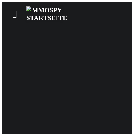
News
Reviews
Games
Videos
MMOwiki