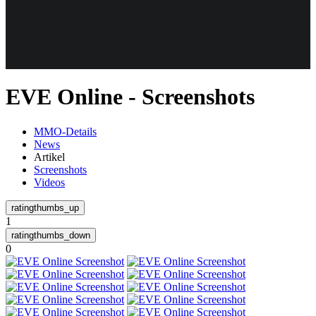
Weiteres
EVE Online - Screenshots
Follow us
MMO-Details
News
Artikel
Screenshots
Videos
1
Anmelden
0