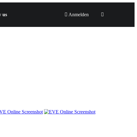
w us
Anmelden