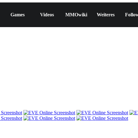
Games
Videos
MMOwiki
Weiteres
Follo