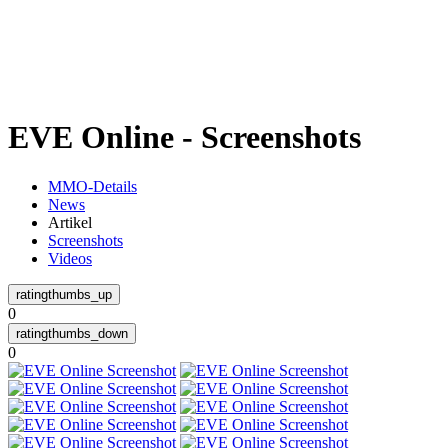
Weiteres
EVE Online - Screenshots
Follow us
MMO-Details
News
Artikel
Screenshots
Videos
0
Anmelden
0