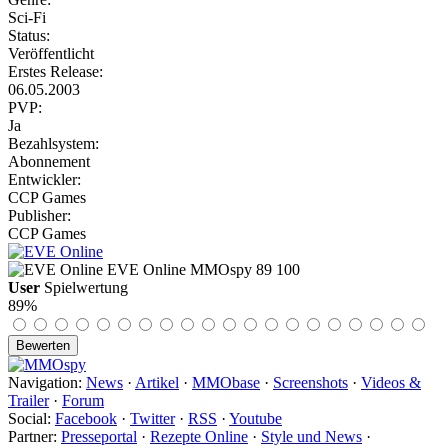
Sci-Fi
Status:
Veröffentlicht
Erstes Release:
06.05.2003
PVP:
Ja
Bezahlsystem:
Abonnement
Entwickler:
CCP Games
Publisher:
CCP Games
EVE Online
MMOspy
89
100
User
Spielwertung
89%
Navigation:
News
·
Artikel
·
MMObase
·
Screenshots
·
Videos &
Trailer
·
Forum
Social:
Facebook
·
Twitter
·
RSS
·
Youtube
Partner:
Presseportal
·
Rezepte Online
·
Style und News
·