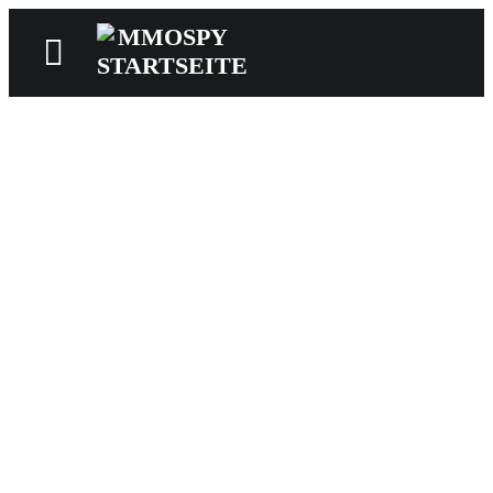
News
Reviews
Games
Videos
MMOwiki