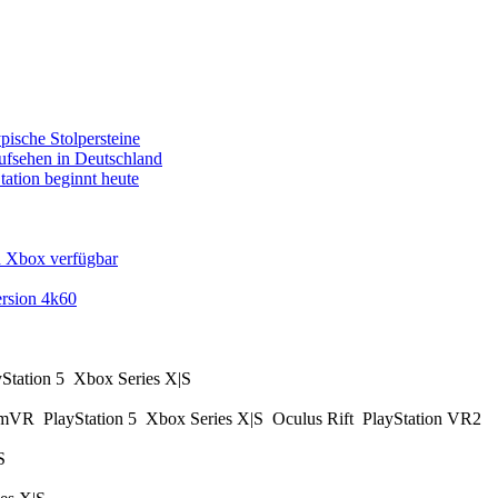
pische Stolpersteine
fsehen in Deutschland
tation beginnt heute
d Xbox verfügbar
rsion 4k60
yStation 5
Xbox Series X|S
amVR
PlayStation 5
Xbox Series X|S
Oculus Rift
PlayStation VR2
|S