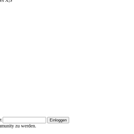
ies X|S
t
ommunity zu werden.