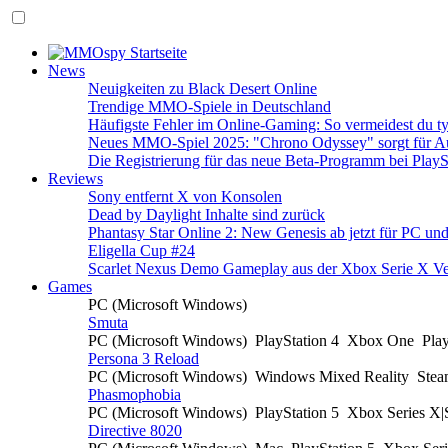
News
Neuigkeiten zu Black Desert Online
Trendige MMO-Spiele in Deutschland
Häufigste Fehler im Online-Gaming: So vermeidest du ty
Neues MMO-Spiel 2025: "Chrono Odyssey" sorgt für Au
Die Registrierung für das neue Beta-Programm bei PlayS
Reviews
Sony entfernt X von Konsolen
Dead by Daylight Inhalte sind zurück
Phantasy Star Online 2: New Genesis ab jetzt für PC un
Eligella Cup #24
Scarlet Nexus Demo Gameplay aus der Xbox Serie X Ve
Games
PC (Microsoft Windows)
Smuta
PC (Microsoft Windows)
PlayStation 4
Xbox One
Pla
Persona 3 Reload
PC (Microsoft Windows)
Windows Mixed Reality
Ste
Phasmophobia
PC (Microsoft Windows)
PlayStation 5
Xbox Series X
Directive 8020