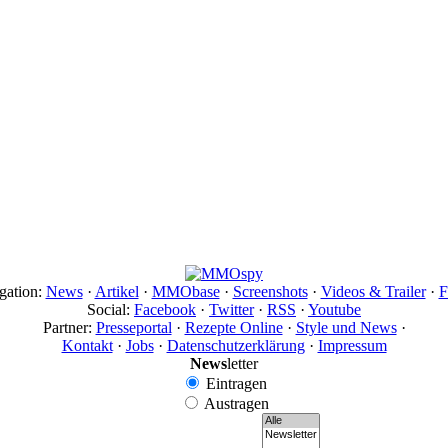
gation:
News
·
Artikel
·
MMObase
·
Screenshots
·
Videos & Trailer
·
F
Social:
Facebook
·
Twitter
·
RSS
·
Youtube
Partner:
Presseportal
·
Rezepte Online
·
Style und News
·
Kontakt
·
Jobs
·
Datenschutzerklärung
·
Impressum
News
letter
Eintragen
Austragen