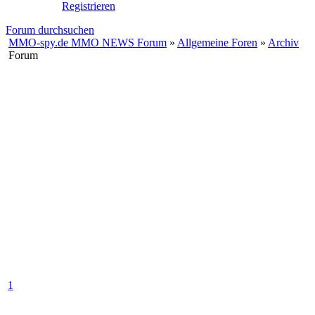
Registrieren
Forum durchsuchen
MMO-spy.de MMO NEWS Forum
»
Allgemeine Foren
»
Archiv
Forum
1