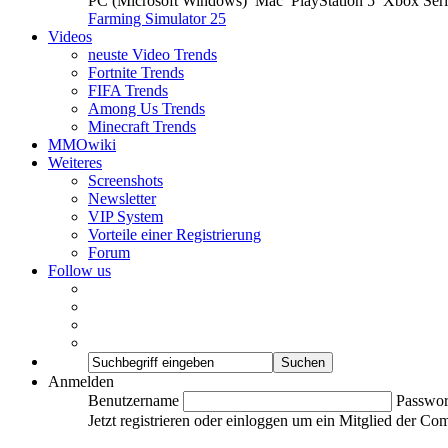
PC (Microsoft Windows)
Mac
PlayStation 5
Xbox Ser
Farming Simulator 25
Videos
neuste Video Trends
Fortnite Trends
FIFA Trends
Among Us Trends
Minecraft Trends
MMOwiki
Weiteres
Screenshots
Newsletter
VIP System
Vorteile einer Registrierung
Forum
Follow us
Anmelden
Benutzername
Passwor
Jetzt registrieren oder einloggen um ein Mitglied der C