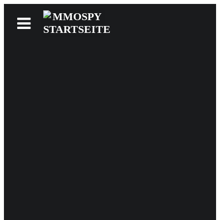
News
Reviews
Games
Videos
MMOwiki