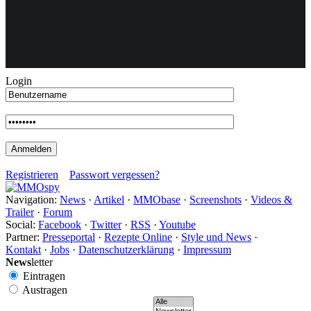
Weiteres
Login
Follow us
Registrieren
Passwort vergessen?
Navigation:
News
·
Artikel
·
MMObase
·
Screenshots
·
Videos &
Trailer
·
Forum
Anmelden
Social:
Facebook
·
Twitter
·
RSS
·
Youtube
Partner:
Presseportal
·
Rezepte Online
·
Style und News
·
Kontakt
·
Jobs
·
Datenschutzerklärung
·
Impressum
News
letter
Eintragen
Austragen