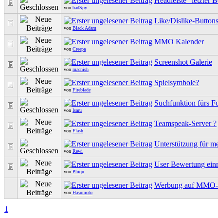
Headleiste "letzter B
von
badSpy
Like/Dislike-Button
von
Black Adam
MMO Kalender
von
Creepa
Screenshot Galerie
von
macnish
Spielsymbole?
von
Fireblade
Suchfunktion fürs 
von
Isaru
Teamspeak-Server ?
von
Flash
Unterstützung für m
von
Rewi
User Bewertung ein
von
Phiqu
Werbung auf MMO
von
Hasumoto
1