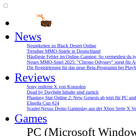
News
Neuigkeiten zu Black Desert Online
Trendige MMO-Spiele in Deutschland
Häufigste Fehler im Online-Gaming: So vermeidest du ty
Neues MMO-Spiel 2025: "Chrono Odyssey" sorgt für Au
Die Registrierung für das neue Beta-Programm bei PlayS
Reviews
Sony entfernt X von Konsolen
Dead by Daylight Inhalte sind zurück
Phantasy Star Online 2: New Genesis ab jetzt für PC un
Eligella Cup #24
Scarlet Nexus Demo Gameplay aus der Xbox Serie X Ve
Games
PC (Microsoft Windo