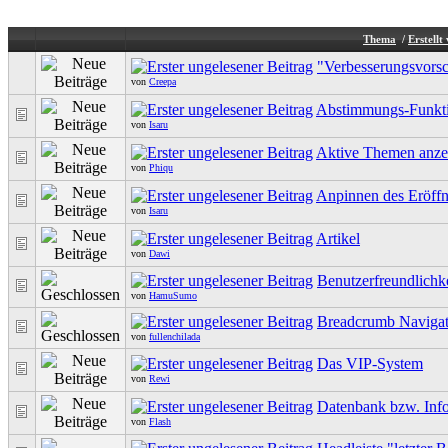
Thema
/
Erstellt
"Verbesserungsvors
von
Creepa
Abstimmungs-Funkt
von
Isaru
Aktive Themen anze
von
Phiqu
Anpinnen des Eröff
von
Isaru
Artikel
von
Dawi
Benutzerfreundlichk
von
HamuSumo
Breadcrumb Navigat
von
fullenchilada
Das VIP-System
von
Rewi
Datenbank bzw. Inf
von
Flash