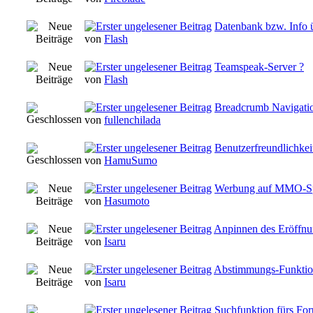
Datenbank bzw. Info 
von
Flash
Teamspeak-Server ?
von
Flash
Breadcrumb Navigati
von
fullenchilada
Benutzerfreundlichkei
von
HamuSumo
Werbung auf MMO-S
von
Hasumoto
Anpinnen des Eröffnu
von
Isaru
Abstimmungs-Funktio
von
Isaru
Suchfunktion fürs Fo