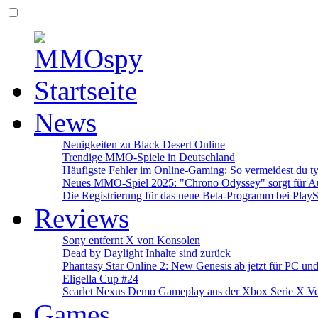
News
Neuigkeiten zu Black Desert Online
Trendige MMO-Spiele in Deutschland
Häufigste Fehler im Online-Gaming: So vermeidest du ty
Neues MMO-Spiel 2025: "Chrono Odyssey" sorgt für Au
Die Registrierung für das neue Beta-Programm bei PlayS
Reviews
Sony entfernt X von Konsolen
Dead by Daylight Inhalte sind zurück
Phantasy Star Online 2: New Genesis ab jetzt für PC un
Eligella Cup #24
Scarlet Nexus Demo Gameplay aus der Xbox Serie X Ve
Games