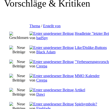
Vorschläge & Kritiken
Thema
/
Erstellt von
Headleiste "letzter Bei
von
badSpy
Like/Dislike-Buttons
von
Black Adam
"Verbesserungsvorsch
von
Creepa
MMO Kalender
von
Creepa
Artikel
von
Dawi
Spielsymbole?
von
Fireblade