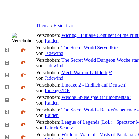
Thema
/
Erstellt von
Verschoben:
Wichtig - Für alle Continent of the Nin
von
Raiden
Verschoben:
The Secret World Serverliste
von
Jadewind
Verschoben:
The Secret World Dungeon Woche start
von
Jadewind
Verschoben:
Mech Warrior bald fertig?
von
Jadewind
Verschoben:
Lineage 2 - Endlich auf Deutsch!
von
Lineage2DE
Verschoben:
Welche Spiele spielt ihr momentan?
von
Raiden
Verschoben:
The Secret World - Beta-Wochenende 
von
Raiden
Verschoben:
League of Legends (LoL) - Spectator 
von
Patrick Schulz
Verschoben:
World of Warcraft: Mists of Pandaria - 