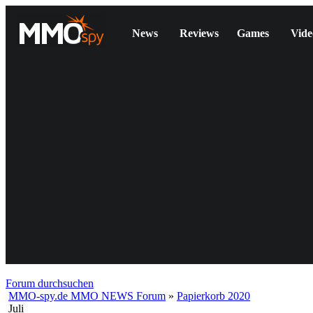
News
Reviews
Games
Vide
Forum durchsuchen
MMO-spy.de MMO NEWS Forum
»
Papierkorb 2020
Juli