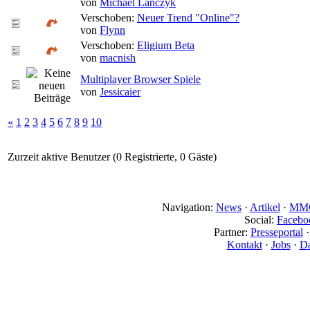
von
Michael Lanczyk
Verschoben:
Neuer Trend "Online"?
von
Flynn
Verschoben:
Eligium Beta
von
macnish
Multiplayer Browser Spiele
von
Jessicaier
«
1
2
3
4
5
6
7
8
9
10
Zurzeit aktive Benutzer (0 Registrierte, 0 Gäste)
Navigation:
News
·
Artikel
·
MMO
Social:
Facebo
Partner:
Presseportal
Kontakt
·
Jobs
·
Da