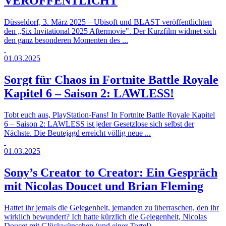
VERÖFFENTLICHT
Düsseldorf, 3. März 2025 – Ubisoft und BLAST veröffentlichten
den „Six Invitational 2025 Aftermovie". Der Kurzfilm widmet sich
den ganz besonderen Momenten des ...
01.03.2025
Sorgt für Chaos in Fortnite Battle Royale
Kapitel 6 – Saison 2: LAWLESS!
Tobt euch aus, PlayStation-Fans! In Fortnite Battle Royale Kapitel
6 – Saison 2: LAWLESS ist jeder Gesetzlose sich selbst der
Nächste. Die Beutejagd erreicht völlig neue ...
01.03.2025
Sony’s Creator to Creator: Ein Gespräch
mit Nicolas Doucet und Brian Fleming
Hattet ihr jemals die Gelegenheit, jemanden zu überraschen, den ihr
wirklich bewundert? Ich hatte kürzlich die Gelegenheit, Nicolas
Doucet mit Glückwünschen (und einer Torte!) ...