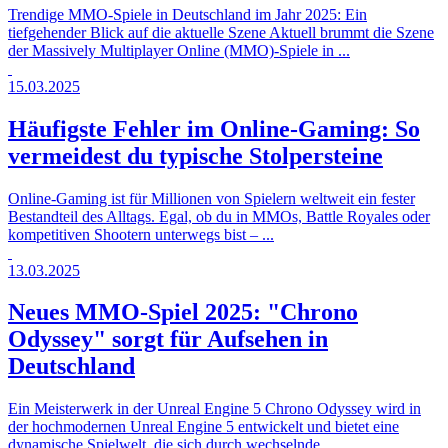
Trendige MMO-Spiele in Deutschland im Jahr 2025: Ein
tiefgehender Blick auf die aktuelle Szene Aktuell brummt die Szene
der Massively Multiplayer Online (MMO)-Spiele in ...
15.03.2025
Häufigste Fehler im Online-Gaming: So
vermeidest du typische Stolpersteine
Online-Gaming ist für Millionen von Spielern weltweit ein fester
Bestandteil des Alltags. Egal, ob du in MMOs, Battle Royales oder
kompetitiven Shootern unterwegs bist – ...
13.03.2025
Neues MMO-Spiel 2025: "Chrono
Odyssey" sorgt für Aufsehen in
Deutschland
Ein Meisterwerk in der Unreal Engine 5 Chrono Odyssey wird in
der hochmodernen Unreal Engine 5 entwickelt und bietet eine
dynamische Spielwelt, die sich durch wechselnde ...