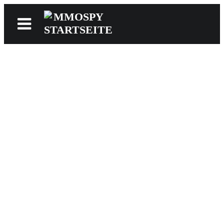
News
Reviews
Games
Videos
MMOwiki