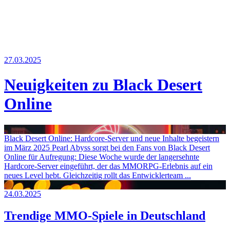
Weiteres
27.03.2025
Neuigkeiten zu Black Desert
Follow us
Online
Black Desert Online: Hardcore-Server und neue Inhalte begeistern
im März 2025 Pearl Abyss sorgt bei den Fans von Black Desert
Online für Aufregung: Diese Woche wurde der langersehnte
Anmelden
Hardcore-Server eingeführt, der das MMORPG-Erlebnis auf ein
neues Level hebt. Gleichzeitig rollt das Entwicklerteam ...
24.03.2025
Trendige MMO-Spiele in Deutschland