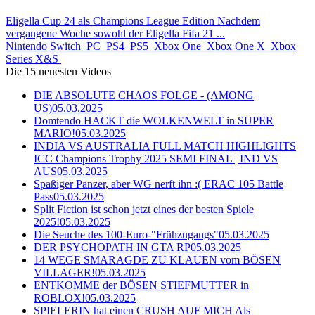
Eligella Cup 24 als Champions League Edition Nachdem
vergangene Woche sowohl der Eligella Fifa 21 ...
Nintendo Switch
PC
PS4
PS5
Xbox One
Xbox One X
Xbox
Series X&S
Die 15 neuesten Videos
DIE ABSOLUTE CHAOS FOLGE - (AMONG
US)
05.03.2025
Domtendo HACKT die WOLKENWELT in SUPER
MARIO!
05.03.2025
INDIA VS AUSTRALIA FULL MATCH HIGHLIGHTS
ICC Champions Trophy 2025 SEMI FINAL | IND VS
AUS
05.03.2025
Spaßiger Panzer, aber WG nerft ihn :( ERAC 105 Battle
Pass
05.03.2025
Split Fiction ist schon jetzt eines der besten Spiele
2025!
05.03.2025
Die Seuche des 100-Euro-"Frühzugangs"
05.03.2025
DER PSYCHOPATH IN GTA RP
05.03.2025
14 WEGE SMARAGDE ZU KLAUEN vom BÖSEN
VILLAGER!
05.03.2025
ENTKOMME der BÖSEN STIEFMUTTER in
ROBLOX!
05.03.2025
SPIELERIN hat einen CRUSH AUF MICH Als