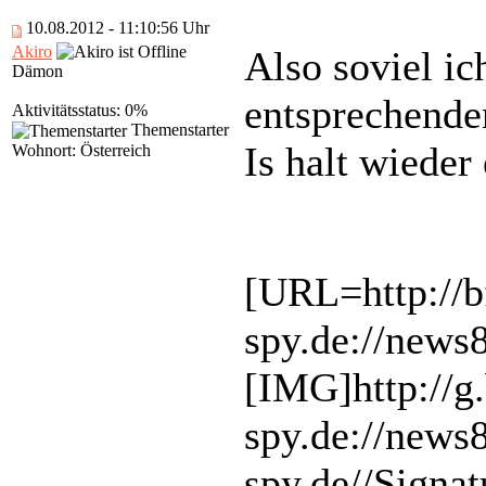
10.08.2012 - 11:10:56 Uhr
Akiro
Also soviel ic
Dämon
entsprechende
Aktivitätsstatus: 0%
Themenstarter
Is halt wieder
Wohnort: Österreich
[URL=http://b
spy.de://news
[IMG]http://g
spy.de://new
spy.de//Signa