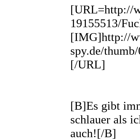
[URL=http://
19155513/Fuck
[IMG]http://
spy.de/thumb/
[/URL]
[B]Es gibt imm
schlauer als i
auch![/B]