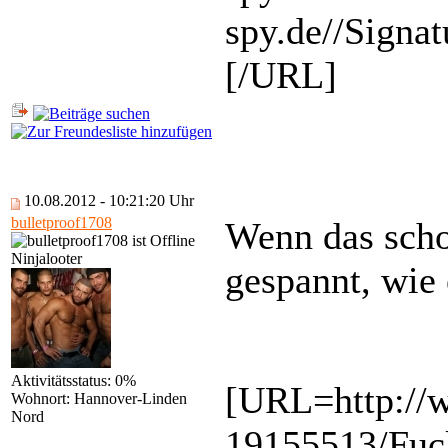
spy.de//Signa
[/URL]
10.08.2012 - 10:21:20 Uhr
bulletproof1708
Wenn das schon
Ninjalooter
gespannt, wie 
Aktivitätsstatus: 0%
[URL=http://
Wohnort: Hannover-Linden
Nord
19155513/Fuck