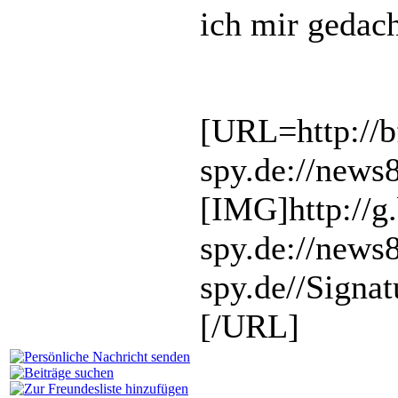
ich mir gedac
[URL=http://b
spy.de://news
[IMG]http://g
spy.de://new
spy.de//Signa
[/URL]