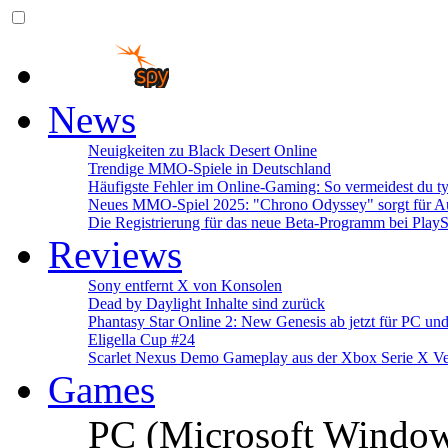
News
Neuigkeiten zu Black Desert Online
Trendige MMO-Spiele in Deutschland
Häufigste Fehler im Online-Gaming: So vermeidest du ty
Neues MMO-Spiel 2025: "Chrono Odyssey" sorgt für Au
Die Registrierung für das neue Beta-Programm bei PlayS
Reviews
Sony entfernt X von Konsolen
Dead by Daylight Inhalte sind zurück
Phantasy Star Online 2: New Genesis ab jetzt für PC un
Eligella Cup #24
Scarlet Nexus Demo Gameplay aus der Xbox Serie X Ve
Games
PC (Microsoft Windo