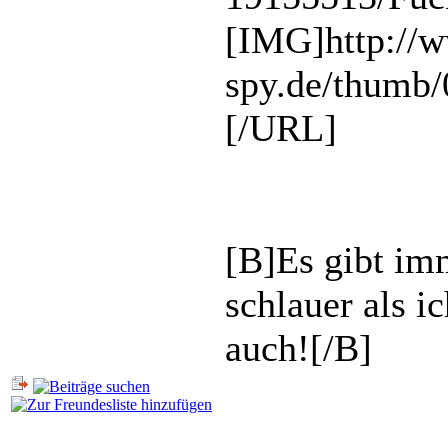
[IMG]http://
spy.de/thumb/
[/URL]
[B]Es gibt imm
schlauer als i
auch![/B]