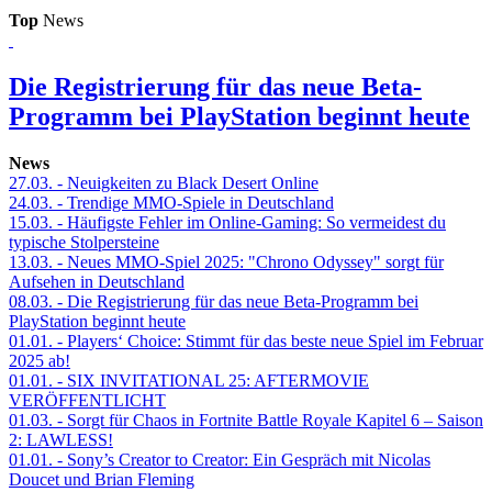
Top
News
Die Registrierung für das neue Beta-
Programm bei PlayStation beginnt heute
News
27.03.
- Neuigkeiten zu Black Desert Online
24.03.
- Trendige MMO-Spiele in Deutschland
15.03.
- Häufigste Fehler im Online-Gaming: So vermeidest du
typische Stolpersteine
13.03.
- Neues MMO-Spiel 2025: "Chrono Odyssey" sorgt für
Aufsehen in Deutschland
08.03.
- Die Registrierung für das neue Beta-Programm bei
PlayStation beginnt heute
01.01.
- Players‘ Choice: Stimmt für das beste neue Spiel im Februar
2025 ab!
01.01.
- SIX INVITATIONAL 25: AFTERMOVIE
VERÖFFENTLICHT
01.03.
- Sorgt für Chaos in Fortnite Battle Royale Kapitel 6 – Saison
2: LAWLESS!
01.01.
- Sony’s Creator to Creator: Ein Gespräch mit Nicolas
Doucet und Brian Fleming