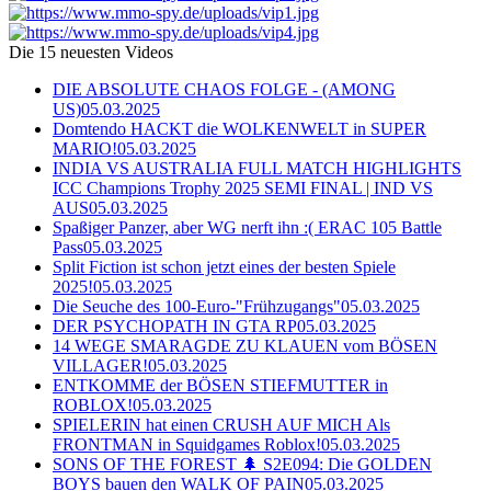
Die 15 neuesten Videos
DIE ABSOLUTE CHAOS FOLGE - (AMONG
US)
05.03.2025
Domtendo HACKT die WOLKENWELT in SUPER
MARIO!
05.03.2025
INDIA VS AUSTRALIA FULL MATCH HIGHLIGHTS
ICC Champions Trophy 2025 SEMI FINAL | IND VS
AUS
05.03.2025
Spaßiger Panzer, aber WG nerft ihn :( ERAC 105 Battle
Pass
05.03.2025
Split Fiction ist schon jetzt eines der besten Spiele
2025!
05.03.2025
Die Seuche des 100-Euro-"Frühzugangs"
05.03.2025
DER PSYCHOPATH IN GTA RP
05.03.2025
14 WEGE SMARAGDE ZU KLAUEN vom BÖSEN
VILLAGER!
05.03.2025
ENTKOMME der BÖSEN STIEFMUTTER in
ROBLOX!
05.03.2025
SPIELERIN hat einen CRUSH AUF MICH Als
FRONTMAN in Squidgames Roblox!
05.03.2025
SONS OF THE FOREST 🌲 S2E094: Die GOLDEN
BOYS bauen den WALK OF PAIN
05.03.2025