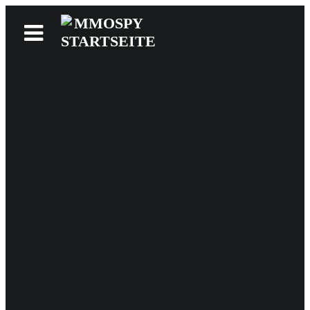
News
Reviews
Games
Videos
MMOwiki