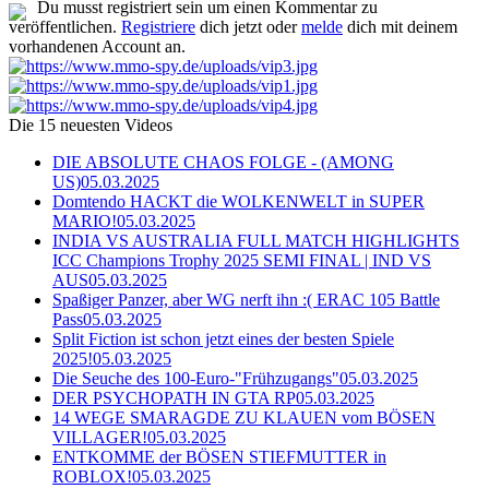
Du musst registriert sein um einen Kommentar zu
veröffentlichen.
Registriere
dich jetzt oder
melde
dich mit deinem
vorhandenen Account an.
Die 15 neuesten Videos
DIE ABSOLUTE CHAOS FOLGE - (AMONG
US)
05.03.2025
Domtendo HACKT die WOLKENWELT in SUPER
MARIO!
05.03.2025
INDIA VS AUSTRALIA FULL MATCH HIGHLIGHTS
ICC Champions Trophy 2025 SEMI FINAL | IND VS
AUS
05.03.2025
Spaßiger Panzer, aber WG nerft ihn :( ERAC 105 Battle
Pass
05.03.2025
Split Fiction ist schon jetzt eines der besten Spiele
2025!
05.03.2025
Die Seuche des 100-Euro-"Frühzugangs"
05.03.2025
DER PSYCHOPATH IN GTA RP
05.03.2025
14 WEGE SMARAGDE ZU KLAUEN vom BÖSEN
VILLAGER!
05.03.2025
ENTKOMME der BÖSEN STIEFMUTTER in
ROBLOX!
05.03.2025