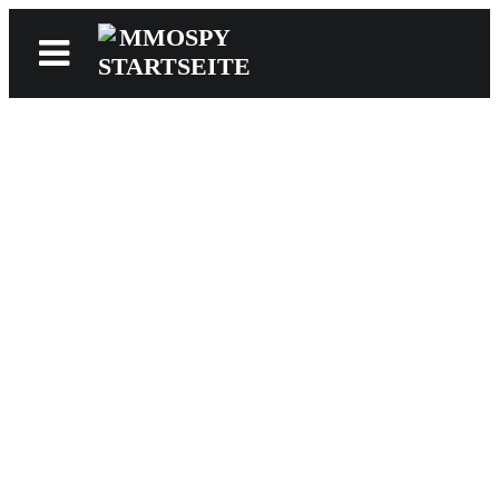
News
Reviews
Games
Videos
MMOwiki