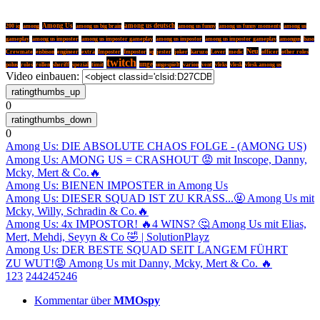
Among Us
among us deutsch
200 iq
among
among us big brain
among us funny
among us funny moments
among us
gameplay
among us imposter
among us imposter gameplay
among us impostor
among us impostor gameplay
amongus
baso
Neu
Crewmate
eisbison
engineer
extra
Imposter
Impostor
iq
jester
joker
karuzo
Lover
medic
officer
other roles
twitch
unge
polus
roles
rollen
sheriff
spezial
timit
ungespielt
varion
vent
vleks
vlesk
vlesk among us
Video einbauen:
0
0
Among Us: DIE ABSOLUTE CHAOS FOLGE - (AMONG US)
Among Us: AMONG US = CRASHOUT 😡 mit Inscope, Danny,
Mcky, Mert & Co.🔥
Among Us: BIENEN IMPOSTER in Among Us
Among Us: DIESER SQUAD IST ZU KRASS...🤬 Among Us mit
Mcky, Willy, Schradin & Co.🔥
Among Us: 4x IMPOSTOR! 🔥4 WINS? 🤔 Among Us mit Elias,
Mert, Mehdi, Seyyn & Co 🤣 | SolutionPlayz
Among Us: DER BESTE SQUAD SEIT LANGEM FÜHRT
ZU WUT!😡 Among Us mit Danny, Mcky, Mert & Co. 🔥
1
2
3
244
245
246
Kommentar über
MMOspy