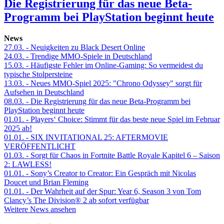
Die Registrierung für das neue Beta-
Programm bei PlayStation beginnt heute
News
27.03.
- Neuigkeiten zu Black Desert Online
24.03.
- Trendige MMO-Spiele in Deutschland
15.03.
- Häufigste Fehler im Online-Gaming: So vermeidest du
typische Stolpersteine
13.03.
- Neues MMO-Spiel 2025: "Chrono Odyssey" sorgt für
Aufsehen in Deutschland
08.03.
- Die Registrierung für das neue Beta-Programm bei
PlayStation beginnt heute
01.01.
- Players‘ Choice: Stimmt für das beste neue Spiel im Februar
2025 ab!
01.01.
- SIX INVITATIONAL 25: AFTERMOVIE
VERÖFFENTLICHT
01.03.
- Sorgt für Chaos in Fortnite Battle Royale Kapitel 6 – Saison
2: LAWLESS!
01.01.
- Sony’s Creator to Creator: Ein Gespräch mit Nicolas
Doucet und Brian Fleming
01.01.
- Der Wahrheit auf der Spur: Year 6, Season 3 von Tom
Clancy’s The Division® 2 ab sofort verfügbar
Weitere News ansehen