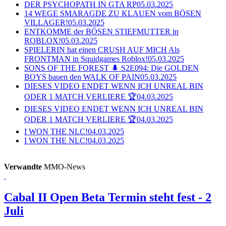
DER PSYCHOPATH IN GTA RP
05.03.2025
14 WEGE SMARAGDE ZU KLAUEN vom BÖSEN
VILLAGER!
05.03.2025
ENTKOMME der BÖSEN STIEFMUTTER in
ROBLOX!
05.03.2025
SPIELERIN hat einen CRUSH AUF MICH Als
FRONTMAN in Squidgames Roblox!
05.03.2025
SONS OF THE FOREST 🌲 S2E094: Die GOLDEN
BOYS bauen den WALK OF PAIN
05.03.2025
DIESES VIDEO ENDET WENN ICH UNREAL BIN
ODER 1 MATCH VERLIERE 🏆
04.03.2025
DIESES VIDEO ENDET WENN ICH UNREAL BIN
ODER 1 MATCH VERLIERE 🏆
04.03.2025
I WON THE NLC!
04.03.2025
I WON THE NLC!
04.03.2025
Verwandte
MMO-News
Cabal II
Open Beta Termin steht fest - 2
Juli