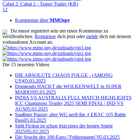
Cabal 2: Cabal 2 - Teaser Trailer (KR)
1
2
Kommentar über
MMOspy
Du musst registriert sein um einen Kommentar zu
veröffentlichen.
Registriere
dich jetzt oder
melde
dich mit deinem
vorhandenen Account an.
Die 15 neuesten Videos
DIE ABSOLUTE CHAOS FOLGE - (AMONG
US)
05.03.2025
Domtendo HACKT die WOLKENWELT in SUPER
MARIO!
05.03.2025
INDIA VS AUSTRALIA FULL MATCH HIGHLIGHTS
ICC Champions Trophy 2025 SEMI FINAL | IND VS
AUS
05.03.2025
Spaßiger Panzer, aber WG nerft ihn :( ERAC 105 Battle
Pass
05.03.2025
Split Fiction ist schon jetzt eines der besten Spiele
2025!
05.03.2025
Die Seuche des 100-Euro-"Frühzugangs"
05.03.2025