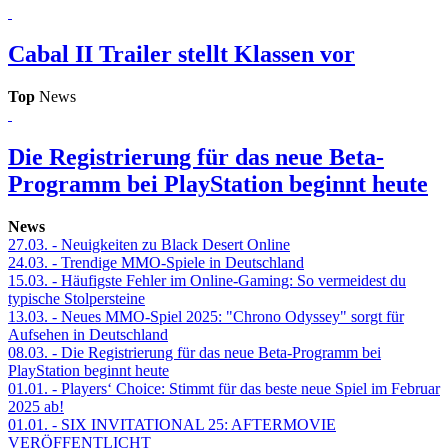
Cabal II
Trailer stellt Klassen vor
Top
News
Die Registrierung für das neue Beta-
Programm bei PlayStation beginnt heute
News
27.03.
- Neuigkeiten zu Black Desert Online
24.03.
- Trendige MMO-Spiele in Deutschland
15.03.
- Häufigste Fehler im Online-Gaming: So vermeidest du
typische Stolpersteine
13.03.
- Neues MMO-Spiel 2025: "Chrono Odyssey" sorgt für
Aufsehen in Deutschland
08.03.
- Die Registrierung für das neue Beta-Programm bei
PlayStation beginnt heute
01.01.
- Players‘ Choice: Stimmt für das beste neue Spiel im Februar
2025 ab!
01.01.
- SIX INVITATIONAL 25: AFTERMOVIE
VERÖFFENTLICHT