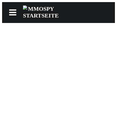
News
Reviews
Games
Videos
MMOwiki