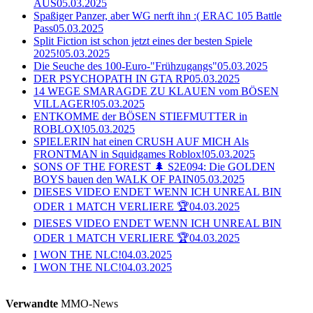
AUS
05.03.2025
Spaßiger Panzer, aber WG nerft ihn :( ERAC 105 Battle
Pass
05.03.2025
Split Fiction ist schon jetzt eines der besten Spiele
2025!
05.03.2025
Die Seuche des 100-Euro-"Frühzugangs"
05.03.2025
DER PSYCHOPATH IN GTA RP
05.03.2025
14 WEGE SMARAGDE ZU KLAUEN vom BÖSEN
VILLAGER!
05.03.2025
ENTKOMME der BÖSEN STIEFMUTTER in
ROBLOX!
05.03.2025
SPIELERIN hat einen CRUSH AUF MICH Als
FRONTMAN in Squidgames Roblox!
05.03.2025
SONS OF THE FOREST 🌲 S2E094: Die GOLDEN
BOYS bauen den WALK OF PAIN
05.03.2025
DIESES VIDEO ENDET WENN ICH UNREAL BIN
ODER 1 MATCH VERLIERE 🏆
04.03.2025
DIESES VIDEO ENDET WENN ICH UNREAL BIN
ODER 1 MATCH VERLIERE 🏆
04.03.2025
I WON THE NLC!
04.03.2025
I WON THE NLC!
04.03.2025
Verwandte
MMO-News