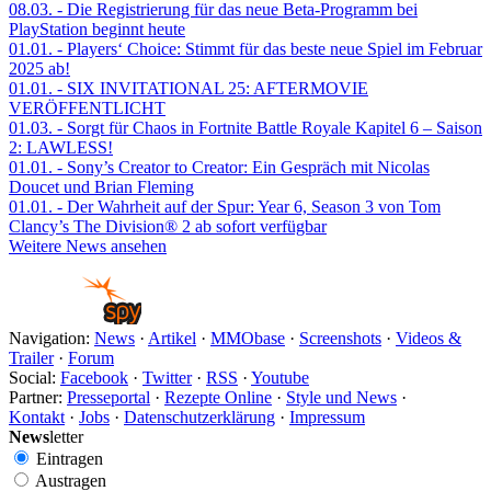
08.03.
- Die Registrierung für das neue Beta-Programm bei
PlayStation beginnt heute
01.01.
- Players‘ Choice: Stimmt für das beste neue Spiel im Februar
2025 ab!
01.01.
- SIX INVITATIONAL 25: AFTERMOVIE
VERÖFFENTLICHT
01.03.
- Sorgt für Chaos in Fortnite Battle Royale Kapitel 6 – Saison
2: LAWLESS!
01.01.
- Sony’s Creator to Creator: Ein Gespräch mit Nicolas
Doucet und Brian Fleming
01.01.
- Der Wahrheit auf der Spur: Year 6, Season 3 von Tom
Clancy’s The Division® 2 ab sofort verfügbar
Weitere News ansehen
Navigation:
News
·
Artikel
·
MMObase
·
Screenshots
·
Videos &
Trailer
·
Forum
Social:
Facebook
·
Twitter
·
RSS
·
Youtube
Partner:
Presseportal
·
Rezepte Online
·
Style und News
·
Kontakt
·
Jobs
·
Datenschutzerklärung
·
Impressum
News
letter
Eintragen
Austragen