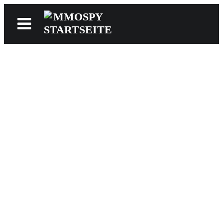
News
Reviews
Games
Videos
MMOwiki