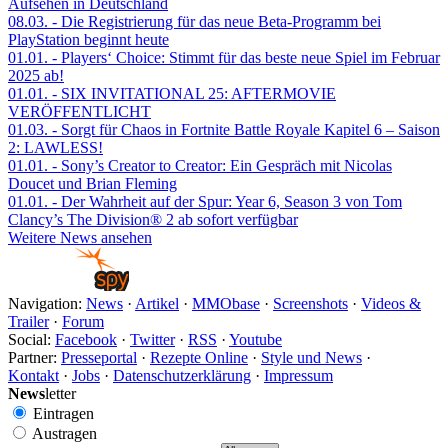
Aufsehen in Deutschland
08.03.
- Die Registrierung für das neue Beta-Programm bei
PlayStation beginnt heute
01.01.
- Players‘ Choice: Stimmt für das beste neue Spiel im Februar
2025 ab!
01.01.
- SIX INVITATIONAL 25: AFTERMOVIE
VERÖFFENTLICHT
01.03.
- Sorgt für Chaos in Fortnite Battle Royale Kapitel 6 – Saison
2: LAWLESS!
01.01.
- Sony’s Creator to Creator: Ein Gespräch mit Nicolas
Doucet und Brian Fleming
01.01.
- Der Wahrheit auf der Spur: Year 6, Season 3 von Tom
Clancy’s The Division® 2 ab sofort verfügbar
Weitere News ansehen
Navigation:
News
·
Artikel
·
MMObase
·
Screenshots
·
Videos &
Trailer
·
Forum
Social:
Facebook
·
Twitter
·
RSS
·
Youtube
Partner:
Presseportal
·
Rezepte Online
·
Style und News
·
Kontakt
·
Jobs
·
Datenschutzerklärung
·
Impressum
News
letter
Eintragen
Austragen