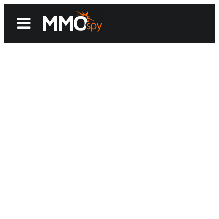
News
Reviews
Games
Videos
MMOwiki