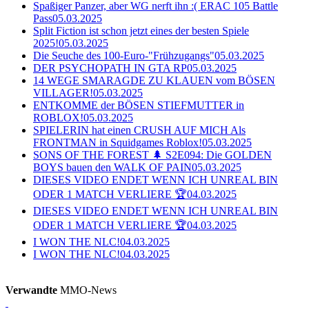
Spaßiger Panzer, aber WG nerft ihn :( ERAC 105 Battle
Pass
05.03.2025
Split Fiction ist schon jetzt eines der besten Spiele
2025!
05.03.2025
Die Seuche des 100-Euro-"Frühzugangs"
05.03.2025
DER PSYCHOPATH IN GTA RP
05.03.2025
14 WEGE SMARAGDE ZU KLAUEN vom BÖSEN
VILLAGER!
05.03.2025
ENTKOMME der BÖSEN STIEFMUTTER in
ROBLOX!
05.03.2025
SPIELERIN hat einen CRUSH AUF MICH Als
FRONTMAN in Squidgames Roblox!
05.03.2025
SONS OF THE FOREST 🌲 S2E094: Die GOLDEN
BOYS bauen den WALK OF PAIN
05.03.2025
DIESES VIDEO ENDET WENN ICH UNREAL BIN
ODER 1 MATCH VERLIERE 🏆
04.03.2025
DIESES VIDEO ENDET WENN ICH UNREAL BIN
ODER 1 MATCH VERLIERE 🏆
04.03.2025
I WON THE NLC!
04.03.2025
I WON THE NLC!
04.03.2025
Verwandte
MMO-News