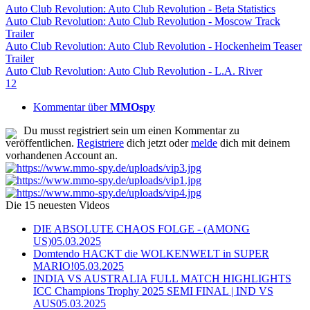
Auto Club Revolution: Auto Club Revolution - Beta Statistics
Auto Club Revolution: Auto Club Revolution - Moscow Track
Trailer
Auto Club Revolution: Auto Club Revolution - Hockenheim Teaser
Trailer
Auto Club Revolution: Auto Club Revolution - L.A. River
1
2
Kommentar über
MMOspy
Du musst registriert sein um einen Kommentar zu
veröffentlichen.
Registriere
dich jetzt oder
melde
dich mit deinem
vorhandenen Account an.
Die 15 neuesten Videos
DIE ABSOLUTE CHAOS FOLGE - (AMONG
US)
05.03.2025
Domtendo HACKT die WOLKENWELT in SUPER
MARIO!
05.03.2025
INDIA VS AUSTRALIA FULL MATCH HIGHLIGHTS
ICC Champions Trophy 2025 SEMI FINAL | IND VS
AUS
05.03.2025