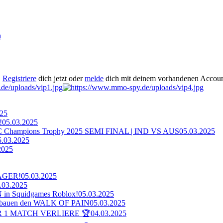
h
.
Registriere
dich jetzt oder
melde
dich mit deinem vorhandenen Accoun
025
!
05.03.2025
ampions Trophy 2025 SEMI FINAL | IND VS AUS
05.03.2025
5.03.2025
2025
AGER!
05.03.2025
.03.2025
n Squidgames Roblox!
05.03.2025
bauen den WALK OF PAIN
05.03.2025
 1 MATCH VERLIERE 🏆
04.03.2025