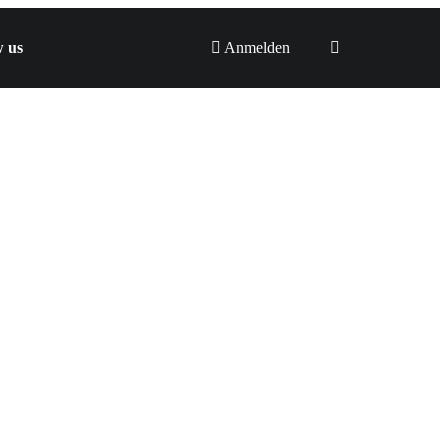
w us
Anmelden