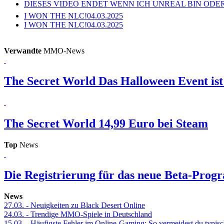
DIESES VIDEO ENDET WENN ICH UNREAL BIN ODER
I WON THE NLC!
04.03.2025
I WON THE NLC!
04.03.2025
Verwandte
MMO-News
The Secret World
Das Halloween Event ist
The Secret World
14,99 Euro bei Steam
Top
News
Die Registrierung für das neue Beta-Prog
News
27.03.
- Neuigkeiten zu Black Desert Online
24.03.
- Trendige MMO-Spiele in Deutschland
15.03.
- Häufigste Fehler im Online-Gaming: So vermeidest du typisc