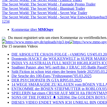
The Secret World: The Secret World - Fanmade Promo Trailer
The Secret World: The Secret World - Illuminati Trailer
The Secret World: The Secret World - Secret War Trailer
The Secret World: The Secret World - Secret War Entwicklertagebuc
1
2
3
4
Kommentar über
MMOspy
Du musst registriert sein um einen Kommentar zu veröffentlichen
Die 15 neuesten Videos
DIE ABSOLUTE CHAOS FOLGE - (AMONG US)
05.03.2
Domtendo HACKT die WOLKENWELT in SUPER MARIO
INDIA VS AUSTRALIA FULL MATCH HIGHLIGHTS ICC Ch
Spaßiger Panzer, aber WG nerft ihn :( ERAC 105 Battle Pass
0
Split Fiction ist schon jetzt eines der besten Spiele 2025!
05.03.
Die Seuche des 100-Euro-"Frühzugangs"
05.03.2025
DER PSYCHOPATH IN GTA RP
05.03.2025
14 WEGE SMARAGDE ZU KLAUEN vom BÖSEN VILL
ENTKOMME der BÖSEN STIEFMUTTER in ROBLOX!
05
SPIELERIN hat einen CRUSH AUF MICH Als FRONTMAN i
SONS OF THE FOREST 🌲 S2E094: Die GOLDEN BOYS 
DIESES VIDEO ENDET WENN ICH UNREAL BIN ODER