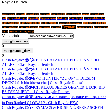
Royale Deutsch
best deck
bestes deck
bigspin
bigspin bestes
balance changes
best deck 2025
bestes deck 2025
bestes deck märz
deck
bigspin clash royale
bigspin f2p
bigspin trymacs
clash royal
Clash Royale
clash royale best deck
clash royale deck
clash royale deutsch
clash royale fails
clash royale highlights
clash royale funny moments
Trymacs
clash royale pro
clash royale update
meta deck
trymacs bigspin
trymacs clash
märz update
royale
trymacs clash royale f2p
Video einbauen:
0
0
Clash Royale: 😱🤯NEUES BALANCE UPDATE ÄNDERT
ALLES! | Clash Royale Deutsch
Clash Royale: 😱🤯NEUES BALANCE UPDATE ÄNDERT
ALLES! | Clash Royale Deutsch
Clash Royale: 😱🤯EVO-HUNTER *ZU OP* in DIESEM
DECK?! (Ich bin überrascht) | Clash Royale Deutsch
Clash Royale: 😱🤯ICH KLAUE JEDES GEGNER-DECK, BIS
ES ESKALIERT… | Clash Royale Deutsch
Clash Royale: 😍🏆EINMALIGE Chance! | Schaffe ich Top 1000
in Duo Ranked GLOBAL? - Clash Royale P2W
Clash Royale: 😱🤯TRYMACS & BIGSPIN ÜBERRASCHEN