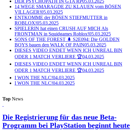
DER PSYCHOPATH IN GTA RP
05.03.2025
14 WEGE SMARAGDE ZU KLAUEN vom BÖSEN
VILLAGER!
05.03.2025
ENTKOMME der BÖSEN STIEFMUTTER in
ROBLOX!
05.03.2025
SPIELERIN hat einen CRUSH AUF MICH Als
FRONTMAN in Squidgames Roblox!
05.03.2025
SONS OF THE FOREST 🌲 S2E094: Die GOLDEN
BOYS bauen den WALK OF PAIN
05.03.2025
DIESES VIDEO ENDET WENN ICH UNREAL BIN
ODER 1 MATCH VERLIERE 🏆
04.03.2025
DIESES VIDEO ENDET WENN ICH UNREAL BIN
ODER 1 MATCH VERLIERE 🏆
04.03.2025
I WON THE NLC!
04.03.2025
I WON THE NLC!
04.03.2025
Top
News
Die Registrierung für das neue Beta-
Programm bei PlayStation beginnt heute