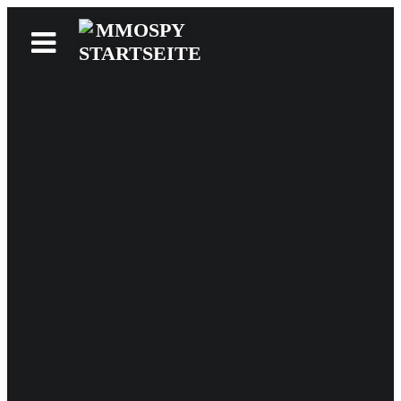
News
Reviews
Games
Videos
MMOwiki