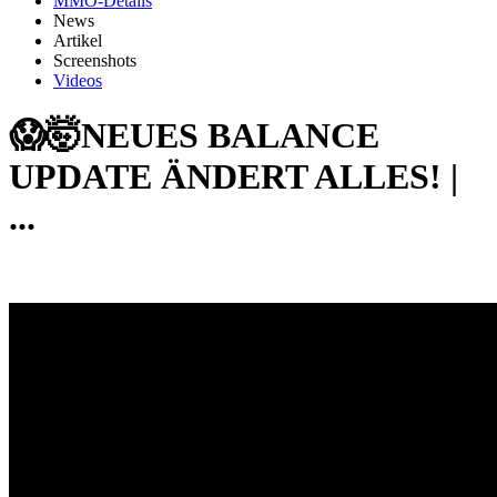
MMO-Details
News
Artikel
Screenshots
Videos
😱🤯NEUES BALANCE
UPDATE ÄNDERT ALLES! |
...