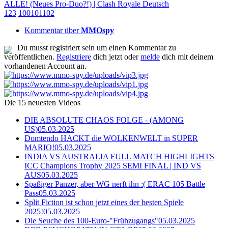
ALLE! (Neues Pro-Duo?!) | Clash Royale Deutsch
1
2
3
100
101
102
Kommentar über
MMOspy
Du musst registriert sein um einen Kommentar zu
veröffentlichen.
Registriere
dich jetzt oder
melde
dich mit deinem
vorhandenen Account an.
Die 15 neuesten Videos
DIE ABSOLUTE CHAOS FOLGE - (AMONG
US)
05.03.2025
Domtendo HACKT die WOLKENWELT in SUPER
MARIO!
05.03.2025
INDIA VS AUSTRALIA FULL MATCH HIGHLIGHTS
ICC Champions Trophy 2025 SEMI FINAL | IND VS
AUS
05.03.2025
Spaßiger Panzer, aber WG nerft ihn :( ERAC 105 Battle
Pass
05.03.2025
Split Fiction ist schon jetzt eines der besten Spiele
2025!
05.03.2025
Die Seuche des 100-Euro-"Frühzugangs"
05.03.2025