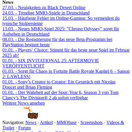
News
27.03.
- Neuigkeiten zu Black Desert Online
24.03.
- Trendige MMO-Spiele in Deutschland
15.03.
- Häufigste Fehler im Online-Gaming: So vermeidest du
typische Stolpersteine
13.03.
- Neues MMO-Spiel 2025: "Chrono Odyssey" sorgt für
Aufsehen in Deutschland
08.03.
- Die Registrierung für das neue Beta-Programm bei
PlayStation beginnt heute
01.01.
- Players‘ Choice: Stimmt für das beste neue Spiel im Februar
2025 ab!
01.01.
- SIX INVITATIONAL 25: AFTERMOVIE
VERÖFFENTLICHT
01.03.
- Sorgt für Chaos in Fortnite Battle Royale Kapitel 6 – Saison
2: LAWLESS!
01.01.
- Sony’s Creator to Creator: Ein Gespräch mit Nicolas
Doucet und Brian Fleming
01.01.
- Der Wahrheit auf der Spur: Year 6, Season 3 von Tom
Clancy’s The Division® 2 ab sofort verfügbar
Weitere News ansehen
Navigation:
News
·
Artikel
·
MMObase
·
Screenshots
·
Videos &
Trailer
·
Forum