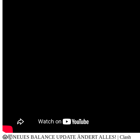
😱🤯NEUES BALANCE UPDATE ÄNDERT ALLES! | Clash