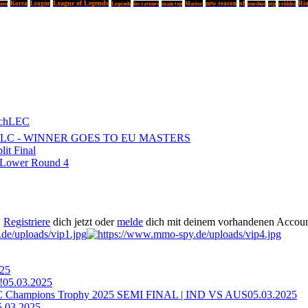
League of Legends
Korea
League
Legends
Master
new season
of
Rio
sion
los ratones
main top
oneshot
otp
rekkles
tchLEC
 NLC - WINNER GOES TO EU MASTERS
it Final
- Lower Round 4
.
Registriere
dich jetzt oder
melde
dich mit deinem vorhandenen Accoun
025
!
05.03.2025
ampions Trophy 2025 SEMI FINAL | IND VS AUS
05.03.2025
5.03.2025