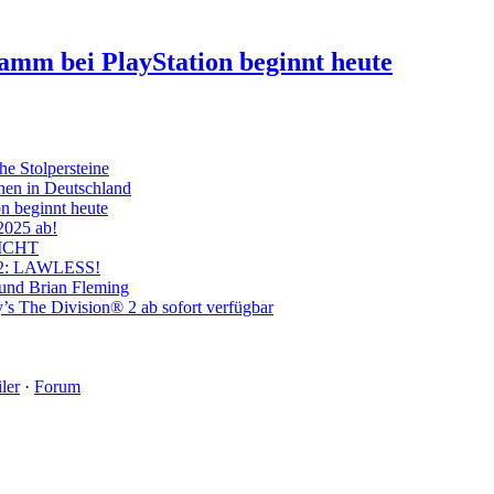
ramm bei PlayStation beginnt heute
he Stolpersteine
hen in Deutschland
on beginnt heute
 2025 ab!
ICHT
on 2: LAWLESS!
 und Brian Fleming
’s The Division® 2 ab sofort verfügbar
ler
·
Forum