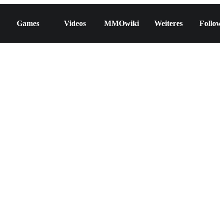
Games
Videos
MMOwiki
Weiteres
Follo