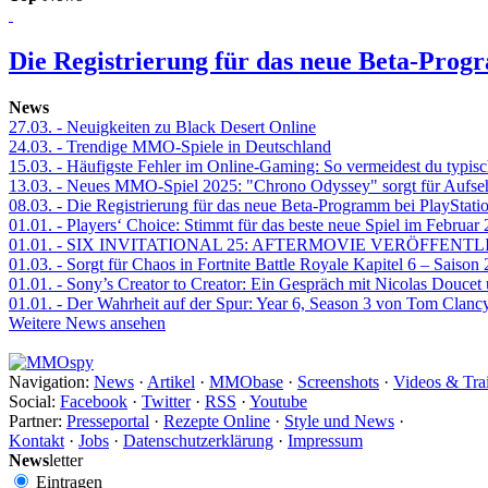
Die Registrierung für das neue Beta-Prog
News
27.03.
- Neuigkeiten zu Black Desert Online
24.03.
- Trendige MMO-Spiele in Deutschland
15.03.
- Häufigste Fehler im Online-Gaming: So vermeidest du typisc
13.03.
- Neues MMO-Spiel 2025: "Chrono Odyssey" sorgt für Aufse
08.03.
- Die Registrierung für das neue Beta-Programm bei PlayStati
01.01.
- Players‘ Choice: Stimmt für das beste neue Spiel im Februar
01.01.
- SIX INVITATIONAL 25: AFTERMOVIE VERÖFFENTL
01.03.
- Sorgt für Chaos in Fortnite Battle Royale Kapitel 6 – Sais
01.01.
- Sony’s Creator to Creator: Ein Gespräch mit Nicolas Doucet
01.01.
- Der Wahrheit auf der Spur: Year 6, Season 3 von Tom Clancy
Weitere News ansehen
Navigation:
News
·
Artikel
·
MMObase
·
Screenshots
·
Videos & Trai
Social:
Facebook
·
Twitter
·
RSS
·
Youtube
Partner:
Presseportal
·
Rezepte Online
·
Style und News
·
Kontakt
·
Jobs
·
Datenschutzerklärung
·
Impressum
News
letter
Eintragen