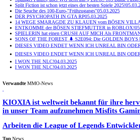
Split Fiction ist schon jetzt eines der besten Spiele 2025!
05.03.
Die Seuche des 100-Euro-"Frühzugangs"
05.03.2025
DER PSYCHOPATH IN GTA RP
05.03.2025
14 WEGE SMARAGDE ZU KLAUEN vom BÖSEN VILL
ENTKOMME der BÖSEN STIEFMUTTER in ROBLOX!
05
SPIELERIN hat einen CRUSH AUF MICH Als FRONTMAN i
SONS OF THE FOREST 🌲 S2E094: Die GOLDEN BOYS 
DIESES VIDEO ENDET WENN ICH UNREAL BIN ODER
DIESES VIDEO ENDET WENN ICH UNREAL BIN ODER
I WON THE NLC!
04.03.2025
I WON THE NLC!
04.03.2025
Verwandte
MMO-News
KIOXIA ist weltweit bekannt für ihre herv
in unser Team aufzunehmen
Misfits Gamin
Arbeiten die League of Legends Entwick
Top
News