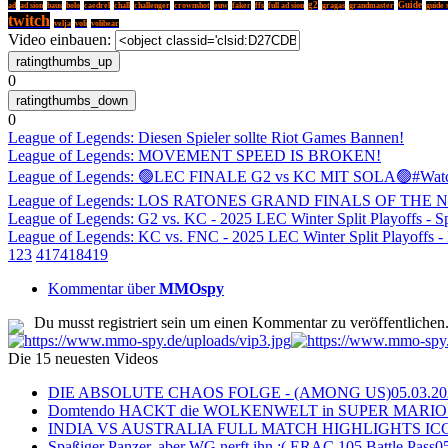
ad
g2
Guide
ad sion
baus
bolo
caedrel
chall
challenger
crownshot
euw
faker
ffs
full ad sion
gragas
grandmaster
guide 
twitch
velja
voli
volibear
Video einbauen:
0
0
League of Legends: Diesen Spieler sollte Riot Games Bannen!
League of Legends: MOVEMENT SPEED IS BROKEN!
League of Legends: 🟢LEC FINALE G2 vs KC MIT SOLA🟢#Wa
League of Legends: LOS RATONES GRAND FINALS OF THE
League of Legends: G2 vs. KC - 2025 LEC Winter Split Playoffs - Spl
League of Legends: KC vs. FNC - 2025 LEC Winter Split Playoffs 
1
2
3
417
418
419
Kommentar über
MMOspy
Du musst registriert sein um einen Kommentar zu veröffentlichen
Die 15 neuesten Videos
DIE ABSOLUTE CHAOS FOLGE - (AMONG US)
05.03.2
Domtendo HACKT die WOLKENWELT in SUPER MARIO
INDIA VS AUSTRALIA FULL MATCH HIGHLIGHTS ICC Ch
Spaßiger Panzer, aber WG nerft ihn :( ERAC 105 Battle Pass
0