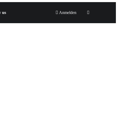
w us
Anmelden