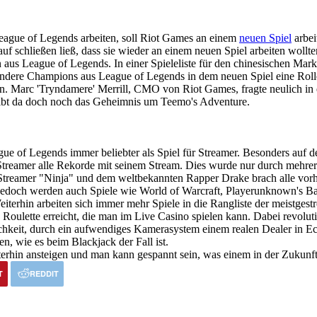
ague of Legends arbeiten, soll Riot Games an einem
neuen Spiel
arbei
rauf schließen ließ, dass sie wieder an einem neuen Spiel arbeiten woll
aus League of Legends. In einer Spieleliste für den chinesischen Ma
andere Champions aus League of Legends in dem neuen Spiel eine Rolle 
ten. Marc 'Tryndamere' Merrill, CMO von Riot Games, fragte neulich 
leibt da doch noch das Geheimnis um Teemo's Adventure.
 of Legends immer beliebter als Spiel für Streamer. Besonders auf de
treamer alle Rekorde mit seinem Stream. Dies wurde nur durch mehrere 
treamer "Ninja" und dem weltbekannten Rapper Drake brach alle vo
, jedoch werden auch Spiele wie World of Warcraft, Playerunknown's 
eiterhin arbeiten sich immer mehr Spiele in die Rangliste der meistge
 Roulette erreicht, die man im Live Casino spielen kann. Dabei revolu
hkeit, durch ein aufwendiges Kamerasystem einem realen Dealer in Echt
en, wie es beim Blackjack der Fall ist.
rhin ansteigen und man kann gespannt sein, was einem in der Zukunft 
T
REDDIT