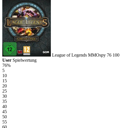
League of Legends
MMOspy
76
100
User
Spielwertung
76%
5
10
15
20
25
30
35
40
45
50
55
60