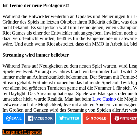
Ist Teemo der neue Protagonist?
Während die Entwickler weiterhin an Updates und Neuerungen für Le
Gründer des Spiels im letzten Oktober ihren Rücktritt erklärt, was da
nicht bekannt. Es soll jedoch wohl um Teemo gehen, einen Champion 
Riot Games als einer der Entwickler mit angegeben. Inwiefern noch 
dazu veröffentlicht wurden, heißt es für die Fangemeinde nur abwar
wäre. Und auch wenn Riot abstreitet, dass ein MMO in Arbeit ist, b
Streaming wird immer beliebter
Während Fans auf Neuigkeiten zu dem neuen Spiel warten, wird League
Spiele weltweit. Anfang des Jahres brach ein berühmter LoL Twitch-S
immer mehr an Aufmerksamkeit bekommen. Der Stream mit Fornite-S
Stream gehabt. Fortnite ist momentan das führende Spiel auf Twitch
vor allem bei größeren Turnieren gerne mal die Nummer 1 für sich. W
by Daylight. Das Streaming hat sogar Spiele wie Blackjack oder auch
umsetzbar hielt, wurde Realität. Man hat beim
Live Casino
die Möglic
teilweise auch die Möglichkeit, live mit anderen Spielern zu interagier
Im Großen und Ganzen wird das Streaming von Spielen aller Art weite
EMAIL
FACEBOOK
TWITTER
GOOGLE+
PINTERES
League of Legends