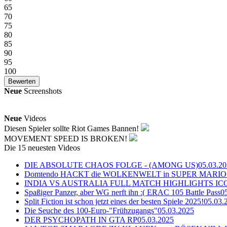
65
70
75
80
85
90
95
100
Neue
Screenshots
Neue
Videos
Diesen Spieler sollte Riot Games Bannen!
MOVEMENT SPEED IS BROKEN!
Die 15 neuesten Videos
DIE ABSOLUTE CHAOS FOLGE - (AMONG US)
05.03.2
Domtendo HACKT die WOLKENWELT in SUPER MARIO
INDIA VS AUSTRALIA FULL MATCH HIGHLIGHTS ICC Ch
Spaßiger Panzer, aber WG nerft ihn :( ERAC 105 Battle Pass
0
Split Fiction ist schon jetzt eines der besten Spiele 2025!
05.03.
Die Seuche des 100-Euro-"Frühzugangs"
05.03.2025
DER PSYCHOPATH IN GTA RP
05.03.2025