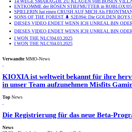
14 WEGE SMARAGDE ZU KLAUEN vom BÖSEN VILL
ENTKOMME der BÖSEN STIEFMUTTER in ROBLOX!
05
SPIELERIN hat einen CRUSH AUF MICH Als FRONTMAN i
SONS OF THE FOREST 🌲 S2E094: Die GOLDEN BOYS 
DIESES VIDEO ENDET WENN ICH UNREAL BIN ODER
DIESES VIDEO ENDET WENN ICH UNREAL BIN ODER
I WON THE NLC!
04.03.2025
I WON THE NLC!
04.03.2025
Verwandte
MMO-News
KIOXIA ist weltweit bekannt für ihre herv
in unser Team aufzunehmen
Misfits Gamin
Top
News
Die Registrierung für das neue Beta-Prog
News