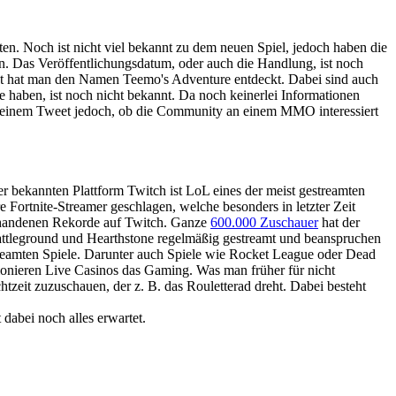
ten. Noch ist nicht viel bekannt zu dem neuen Spiel, jedoch haben die
ten. Das Veröffentlichungsdatum, oder auch die Handlung, ist noch
rkt hat man den Namen Teemo's Adventure entdeckt. Dabei sind auch
haben, ist noch nicht bekannt. Da noch keinerlei Informationen
in einem Tweet jedoch, ob die Community an einem MMO interessiert
r bekannten Plattform Twitch ist LoL eines der meist gestreamten
Fortnite-Streamer geschlagen, welche besonders in letzter Zeit
rhandenen Rekorde auf Twitch. Ganze
600.000 Zuschauer
hat der
Battleground und Hearthstone regelmäßig gestreamt und beanspruchen
streamten Spiele. Darunter auch Spiele wie Rocket League oder Dead
tionieren Live Casinos das Gaming. Was man früher für nicht
zeit zuzuschauen, der z. B. das Rouletterad dreht. Dabei besteht
dabei noch alles erwartet.