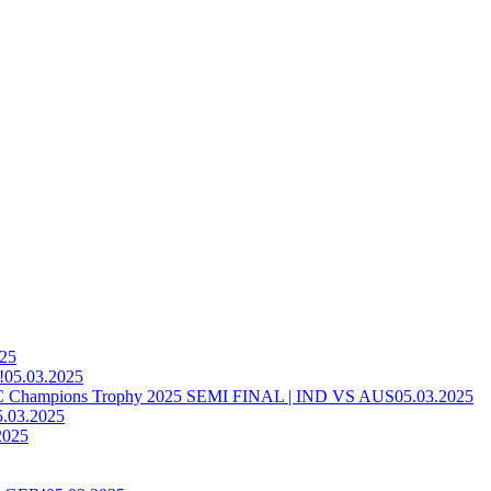
025
!
05.03.2025
ampions Trophy 2025 SEMI FINAL | IND VS AUS
05.03.2025
5.03.2025
2025