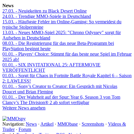
News
27.03.
- Neuigkeiten zu Black Desert Online
24.03.
- Trendige MMO-Spiele in Deutschland
15.03.
- Häufigste Fehler im Online-Gaming: So vermeidest du
typische Stolpersteine
13.03.
- Neues MMO-Spiel 2025: "Chrono Odyssey" sorgt für
Aufsehen in Deutschland
08.03.
- Die Registrierung für das neue Beta-Programm bei
PlayStation beginnt heute
01.01.
- Players‘ Choice: Stimmt für das beste neue Spiel im Februar
2025 ab!
01.01.
- SIX INVITATIONAL 25: AFTERMOVIE
VERÖFFENTLICHT
01.03.
- Sorgt für Chaos in Fortnite Battle Royale Kapitel 6 – Saison
2: LAWLESS!
01.01.
- Sony’s Creator to Creator: Ein Gespräch mit Nicolas
Doucet und Brian Fleming
01.01.
- Der Wahrheit auf der Spur: Year 6, Season 3 von Tom
Clancy’s The Division® 2 ab sofort verfügbar
Weitere News ansehen
Navigation:
News
·
Artikel
·
MMObase
·
Screenshots
·
Videos &
Trailer
·
Forum