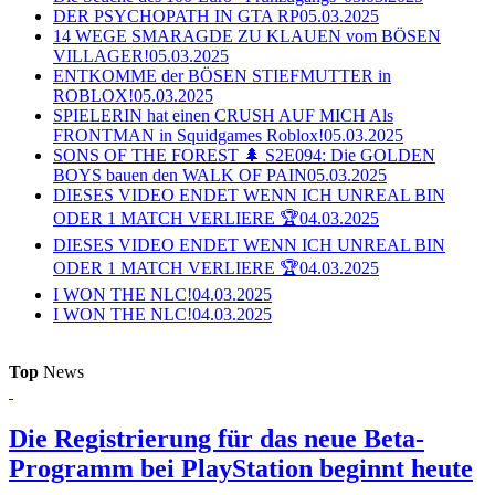
DER PSYCHOPATH IN GTA RP
05.03.2025
14 WEGE SMARAGDE ZU KLAUEN vom BÖSEN
VILLAGER!
05.03.2025
ENTKOMME der BÖSEN STIEFMUTTER in
ROBLOX!
05.03.2025
SPIELERIN hat einen CRUSH AUF MICH Als
FRONTMAN in Squidgames Roblox!
05.03.2025
SONS OF THE FOREST 🌲 S2E094: Die GOLDEN
BOYS bauen den WALK OF PAIN
05.03.2025
DIESES VIDEO ENDET WENN ICH UNREAL BIN
ODER 1 MATCH VERLIERE 🏆
04.03.2025
DIESES VIDEO ENDET WENN ICH UNREAL BIN
ODER 1 MATCH VERLIERE 🏆
04.03.2025
I WON THE NLC!
04.03.2025
I WON THE NLC!
04.03.2025
Top
News
Die Registrierung für das neue Beta-
Programm bei PlayStation beginnt heute