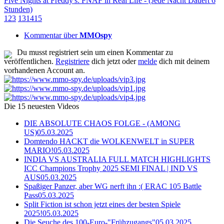
Five Nights at Freddy's: FNAF in Real Life - (Jede Nacht Dauert 6
Stunden)
1
2
3
13
14
15
Kommentar über
MMOspy
Du musst registriert sein um einen Kommentar zu
veröffentlichen.
Registriere
dich jetzt oder
melde
dich mit deinem
vorhandenen Account an.
Die 15 neuesten Videos
DIE ABSOLUTE CHAOS FOLGE - (AMONG
US)
05.03.2025
Domtendo HACKT die WOLKENWELT in SUPER
MARIO!
05.03.2025
INDIA VS AUSTRALIA FULL MATCH HIGHLIGHTS
ICC Champions Trophy 2025 SEMI FINAL | IND VS
AUS
05.03.2025
Spaßiger Panzer, aber WG nerft ihn :( ERAC 105 Battle
Pass
05.03.2025
Split Fiction ist schon jetzt eines der besten Spiele
2025!
05.03.2025
Die Seuche des 100-Euro-"Frühzugangs"
05.03.2025