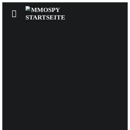
News
Reviews
Games
Videos
MMOwiki