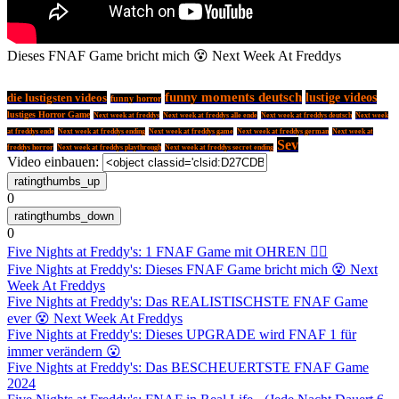
Dieses FNAF Game bricht mich 😵 Next Week At Freddys
funny moments deutsch
lustige videos
die lustigsten videos
funny horror
lustiges Horror Game
Next week at freddys
Next week at freddys alle ende
Next week at freddys deutsch
Next week
at freddys ende
Next week at freddys ending
Next week at freddys game
Next week at freddys german
Next week at
Sev
freddys horror
Next week at freddys playthrough
Next week at freddys secret ending
Video einbauen:
0
0
Five Nights at Freddy's: 1 FNAF Game mit OHREN 👂🏻
Five Nights at Freddy's: Dieses FNAF Game bricht mich 😵 Next
Week At Freddys
Five Nights at Freddy's: Das REALISTISCHSTE FNAF Game
ever 😵 Next Week At Freddys
Five Nights at Freddy's: Dieses UPGRADE wird FNAF 1 für
immer verändern 😮
Five Nights at Freddy's: Das BESCHEUERTSTE FNAF Game
2024