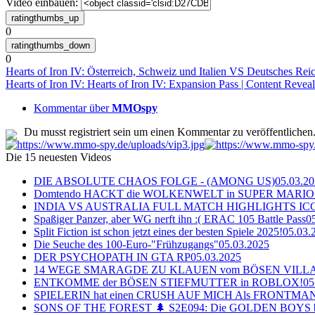
Video einbauen:
0
0
Hearts of Iron IV: Österreich, Schweiz und Italien VS Deutsches Re
Hearts of Iron IV: Hearts of Iron IV: Expansion Pass | Content Reveal
Kommentar über
MMOspy
Du musst registriert sein um einen Kommentar zu veröffentlichen
Die 15 neuesten Videos
DIE ABSOLUTE CHAOS FOLGE - (AMONG US)
05.03.2
Domtendo HACKT die WOLKENWELT in SUPER MARIO
INDIA VS AUSTRALIA FULL MATCH HIGHLIGHTS ICC Ch
Spaßiger Panzer, aber WG nerft ihn :( ERAC 105 Battle Pass
0
Split Fiction ist schon jetzt eines der besten Spiele 2025!
05.03.
Die Seuche des 100-Euro-"Frühzugangs"
05.03.2025
DER PSYCHOPATH IN GTA RP
05.03.2025
14 WEGE SMARAGDE ZU KLAUEN vom BÖSEN VILL
ENTKOMME der BÖSEN STIEFMUTTER in ROBLOX!
05
SPIELERIN hat einen CRUSH AUF MICH Als FRONTMAN i
SONS OF THE FOREST 🌲 S2E094: Die GOLDEN BOYS 