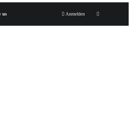
w us
Anmelden