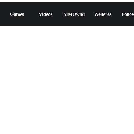
Games
Videos
MMOwiki
Weiteres
Follo