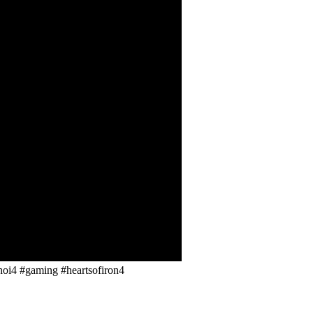
hoi4 #gaming #heartsofiron4