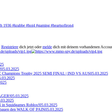
ich 1936 #krabbe #hoi4 #gaming #heartsofiron4
.
Registriere
dich jetzt oder
melde
dich mit deinem vorhandenen Accoun
025
!
05.03.2025
ampions Trophy 2025 SEMI FINAL | IND VS AUS
05.03.2025
5.03.2025
2025
AGER!
05.03.2025
.03.2025
n Squidgames Roblox!
05.03.2025
bauen den WALK OF PAIN
05.03.2025