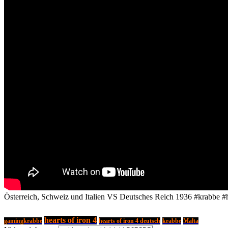
Österreich, Schweiz und Italien VS Deutsches Reich 1936 #krabbe #
hearts of iron 4
gamingkrabbe
hearts of iron 4 deutsch
krabbe
Malta