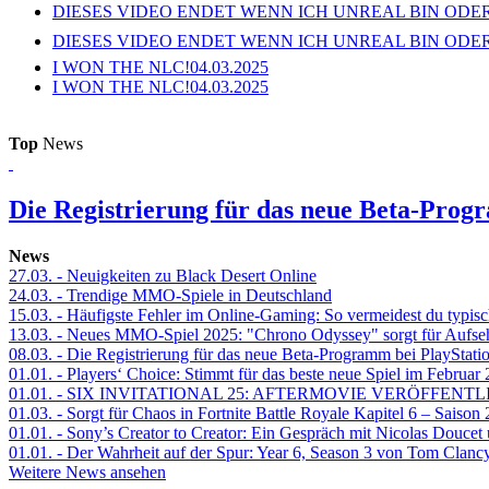
DIESES VIDEO ENDET WENN ICH UNREAL BIN ODER
DIESES VIDEO ENDET WENN ICH UNREAL BIN ODER
I WON THE NLC!
04.03.2025
I WON THE NLC!
04.03.2025
Top
News
Die Registrierung für das neue Beta-Prog
News
27.03.
- Neuigkeiten zu Black Desert Online
24.03.
- Trendige MMO-Spiele in Deutschland
15.03.
- Häufigste Fehler im Online-Gaming: So vermeidest du typisc
13.03.
- Neues MMO-Spiel 2025: "Chrono Odyssey" sorgt für Aufse
08.03.
- Die Registrierung für das neue Beta-Programm bei PlayStati
01.01.
- Players‘ Choice: Stimmt für das beste neue Spiel im Februar
01.01.
- SIX INVITATIONAL 25: AFTERMOVIE VERÖFFENTL
01.03.
- Sorgt für Chaos in Fortnite Battle Royale Kapitel 6 – Sais
01.01.
- Sony’s Creator to Creator: Ein Gespräch mit Nicolas Doucet
01.01.
- Der Wahrheit auf der Spur: Year 6, Season 3 von Tom Clancy
Weitere News ansehen