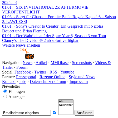
2025 ab!
01.01.
- SIX INVITATIONAL 25: AFTERMOVIE
VERÖFFENTLICHT
01.03.
- Sorgt für Chaos in Fortnite Battle Royale Kapitel 6 – Saison
2: LAWLESS!
01.01.
- Sony’s Creator to Creator: Ein Gespräch mit Nicolas
Doucet und Brian Fleming
01.01.
- Der Wahrheit auf der Spur: Year 6, Season 3 von Tom
Clancy’s The Division® 2 ab sofort verfügbar
Weitere News ansehen
Navigation:
News
·
Artikel
·
MMObase
·
Screenshots
·
Videos &
Trailer
·
Forum
Social:
Facebook
·
Twitter
·
RSS
·
Youtube
Partner:
Presseportal
·
Rezepte Online
·
Style und News
·
Kontakt
·
Jobs
·
Datenschutzerklärung
·
Impressum
News
letter
Eintragen
Austragen