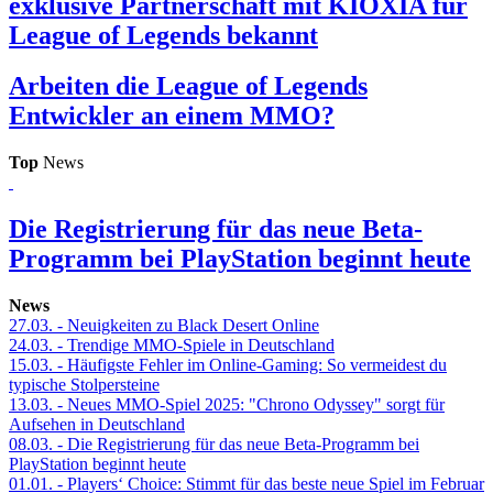
exklusive Partnerschaft mit KIOXIA für
League of Legends bekannt
Arbeiten die League of Legends
Entwickler an einem MMO?
Top
News
Die Registrierung für das neue Beta-
Programm bei PlayStation beginnt heute
News
27.03.
- Neuigkeiten zu Black Desert Online
24.03.
- Trendige MMO-Spiele in Deutschland
15.03.
- Häufigste Fehler im Online-Gaming: So vermeidest du
typische Stolpersteine
13.03.
- Neues MMO-Spiel 2025: "Chrono Odyssey" sorgt für
Aufsehen in Deutschland
08.03.
- Die Registrierung für das neue Beta-Programm bei
PlayStation beginnt heute
01.01.
- Players‘ Choice: Stimmt für das beste neue Spiel im Februar