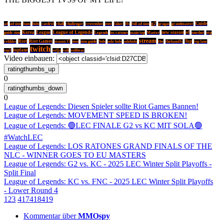
ad
g2
Guide
ad sion
baus
bolo
caedrel
chall
challenger
crownshot
euw
faker
ffs
full ad sion
gragas
grandmaster
League of Legends
Korea
League
Legends
Master
new season
of
guide sion
los ratones
main top
oneshot
otp
stream
Riot
Riot Games
Solo
the
Top
rekkles
season 15
sion
sion guide
solo bolo
solobolo
thebausffs
top lane
twitch
toplane
top1
velja
voli
volibear
Video einbauen:
0
0
League of Legends: Diesen Spieler sollte Riot Games Bannen!
League of Legends: MOVEMENT SPEED IS BROKEN!
League of Legends: 🟢LEC FINALE G2 vs KC MIT SOLA🟢
#WatchLEC
League of Legends: LOS RATONES GRAND FINALS OF THE
NLC - WINNER GOES TO EU MASTERS
League of Legends: G2 vs. KC - 2025 LEC Winter Split Playoffs -
Split Final
League of Legends: KC vs. FNC - 2025 LEC Winter Split Playoffs
- Lower Round 4
1
2
3
417
418
419
Kommentar über
MMOspy