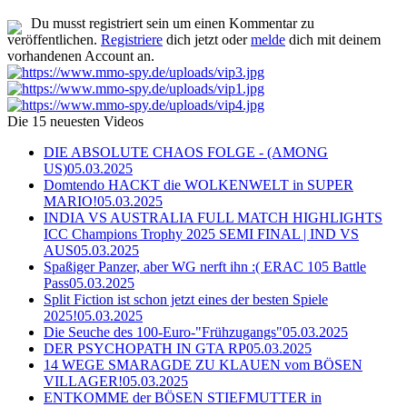
Du musst registriert sein um einen Kommentar zu
veröffentlichen.
Registriere
dich jetzt oder
melde
dich mit deinem
vorhandenen Account an.
Die 15 neuesten Videos
DIE ABSOLUTE CHAOS FOLGE - (AMONG
US)
05.03.2025
Domtendo HACKT die WOLKENWELT in SUPER
MARIO!
05.03.2025
INDIA VS AUSTRALIA FULL MATCH HIGHLIGHTS
ICC Champions Trophy 2025 SEMI FINAL | IND VS
AUS
05.03.2025
Spaßiger Panzer, aber WG nerft ihn :( ERAC 105 Battle
Pass
05.03.2025
Split Fiction ist schon jetzt eines der besten Spiele
2025!
05.03.2025
Die Seuche des 100-Euro-"Frühzugangs"
05.03.2025
DER PSYCHOPATH IN GTA RP
05.03.2025
14 WEGE SMARAGDE ZU KLAUEN vom BÖSEN
VILLAGER!
05.03.2025
ENTKOMME der BÖSEN STIEFMUTTER in