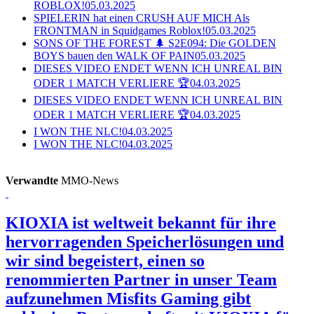
ROBLOX!
05.03.2025
SPIELERIN hat einen CRUSH AUF MICH Als
FRONTMAN in Squidgames Roblox!
05.03.2025
SONS OF THE FOREST 🌲 S2E094: Die GOLDEN
BOYS bauen den WALK OF PAIN
05.03.2025
DIESES VIDEO ENDET WENN ICH UNREAL BIN
ODER 1 MATCH VERLIERE 🏆
04.03.2025
DIESES VIDEO ENDET WENN ICH UNREAL BIN
ODER 1 MATCH VERLIERE 🏆
04.03.2025
I WON THE NLC!
04.03.2025
I WON THE NLC!
04.03.2025
Verwandte
MMO-News
KIOXIA ist weltweit bekannt für ihre
hervorragenden Speicherlösungen und
wir sind begeistert, einen so
renommierten Partner in unser Team
aufzunehmen
Misfits Gaming gibt