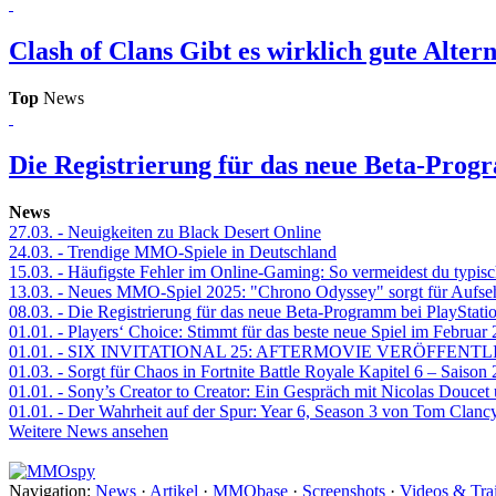
Clash of Clans
Gibt es wirklich gute Alter
Top
News
Die Registrierung für das neue Beta-Prog
News
27.03.
- Neuigkeiten zu Black Desert Online
24.03.
- Trendige MMO-Spiele in Deutschland
15.03.
- Häufigste Fehler im Online-Gaming: So vermeidest du typisc
13.03.
- Neues MMO-Spiel 2025: "Chrono Odyssey" sorgt für Aufse
08.03.
- Die Registrierung für das neue Beta-Programm bei PlayStati
01.01.
- Players‘ Choice: Stimmt für das beste neue Spiel im Februar
01.01.
- SIX INVITATIONAL 25: AFTERMOVIE VERÖFFENTL
01.03.
- Sorgt für Chaos in Fortnite Battle Royale Kapitel 6 – Sais
01.01.
- Sony’s Creator to Creator: Ein Gespräch mit Nicolas Doucet
01.01.
- Der Wahrheit auf der Spur: Year 6, Season 3 von Tom Clancy
Weitere News ansehen
Navigation:
News
·
Artikel
·
MMObase
·
Screenshots
·
Videos & Trai