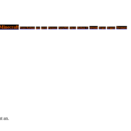
Minecraft
stream
Trymacs
Neues Rathaus
pass
payen
Paymacs
PaytoWin
Queen
Rathaus 17
Trupen
Truppen
t an.