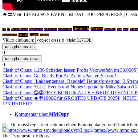
🔥😍Mein LIEBLINGS EVENT ist DA! - BIG PROGRESS | Clash of 
deutsch
Fortnite
Battle Royale
Call of Duty
100
17
Big Progress
clash of clans
Free2Play
Geld
gems
Gladiat
twitch
Update
Trymacs CoC
warzone
Video einbauen:
0
0
Clash of Clans: 1.236 Schaden lassen Profis Verzweifeln im 30.000$ 
Clash of Clans: Get Ready For An Action-Packed Season!
Clash of Clans: "Lakaiengeneral-Randale" Herausforderung | 3 Sterne
Clash of Clans: ALLE Events und Neues Update im März Saison (Cla
Clash of Clans: 😱😨FREE BONI für ALLE + NEUE DEFENCE P
Clash of Clans: 🔥💸1000€ für GRÖßTES UPDATE 2025! | NEUE
1
2
3
115
116
117
Kommentar über
MMOspy
Du musst registriert sein um einen Kommentar zu veröffentlichen
Die 15 neuesten Videos