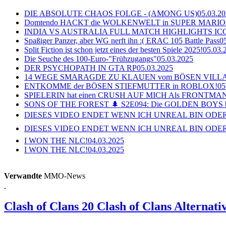
DIE ABSOLUTE CHAOS FOLGE - (AMONG US)
05.03.2
Domtendo HACKT die WOLKENWELT in SUPER MARIO
INDIA VS AUSTRALIA FULL MATCH HIGHLIGHTS ICC Ch
Spaßiger Panzer, aber WG nerft ihn :( ERAC 105 Battle Pass
0
Split Fiction ist schon jetzt eines der besten Spiele 2025!
05.03.
Die Seuche des 100-Euro-"Frühzugangs"
05.03.2025
DER PSYCHOPATH IN GTA RP
05.03.2025
14 WEGE SMARAGDE ZU KLAUEN vom BÖSEN VILL
ENTKOMME der BÖSEN STIEFMUTTER in ROBLOX!
05
SPIELERIN hat einen CRUSH AUF MICH Als FRONTMAN i
SONS OF THE FOREST 🌲 S2E094: Die GOLDEN BOYS 
DIESES VIDEO ENDET WENN ICH UNREAL BIN ODER
DIESES VIDEO ENDET WENN ICH UNREAL BIN ODER
I WON THE NLC!
04.03.2025
I WON THE NLC!
04.03.2025
Verwandte
MMO-News
Clash of Clans
20 Clash of Clans Alternati