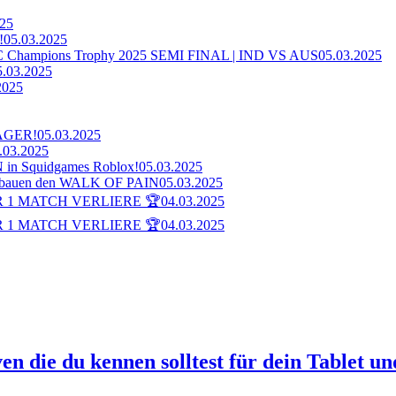
025
!
05.03.2025
ampions Trophy 2025 SEMI FINAL | IND VS AUS
05.03.2025
5.03.2025
2025
AGER!
05.03.2025
.03.2025
n Squidgames Roblox!
05.03.2025
bauen den WALK OF PAIN
05.03.2025
 1 MATCH VERLIERE 🏆
04.03.2025
 1 MATCH VERLIERE 🏆
04.03.2025
ven die du kennen solltest für dein Tablet 