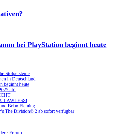
nativen?
ramm bei PlayStation beginnt heute
he Stolpersteine
hen in Deutschland
on beginnt heute
 2025 ab!
ICHT
on 2: LAWLESS!
 und Brian Fleming
’s The Division® 2 ab sofort verfügbar
ler
·
Forum