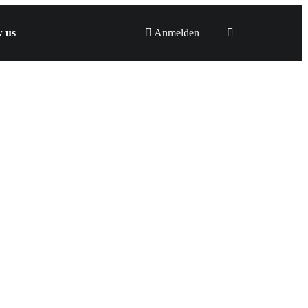
w us
Anmelden