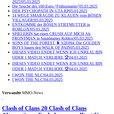
2025!
05.03.2025
Die Seuche des 100-Euro-"Frühzugangs"
05.03.2025
DER PSYCHOPATH IN GTA RP
05.03.2025
14 WEGE SMARAGDE ZU KLAUEN vom BÖSEN
VILLAGER!
05.03.2025
ENTKOMME der BÖSEN STIEFMUTTER in
ROBLOX!
05.03.2025
SPIELERIN hat einen CRUSH AUF MICH Als
FRONTMAN in Squidgames Roblox!
05.03.2025
SONS OF THE FOREST 🌲 S2E094: Die GOLDEN
BOYS bauen den WALK OF PAIN
05.03.2025
DIESES VIDEO ENDET WENN ICH UNREAL BIN
ODER 1 MATCH VERLIERE 🏆
04.03.2025
DIESES VIDEO ENDET WENN ICH UNREAL BIN
ODER 1 MATCH VERLIERE 🏆
04.03.2025
I WON THE NLC!
04.03.2025
I WON THE NLC!
04.03.2025
Verwandte
MMO-News
Clash of Clans
20 Clash of Clans