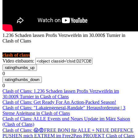
1.236 Schaden lassen Profis Verzweifeln im 30.000$ Turnier in
Clash of Clans
clash of clans
Video einbauen:
0
0
Clash of Clans: 1.236 Schaden lassen Profis Verzweifeln im
30.000$ Turnier in Clash of Clans
Clash of Clans: Get Ready For An Action-Packed Season!
Clash of Clans: "Lakaiengeneral-Randale" Herausforderung | 3
Sterne Anleitung in Clash of Clans
Clash of Clans: ALLE Events und Neues Update im März Saison
(Clash of Clans)
Clash of Clans: 😱😨FREE BONI für ALLE + NEUE DEFENCE
PUSHEN mich EXTREM im Free2Pass PROJEKT Clash of Clans