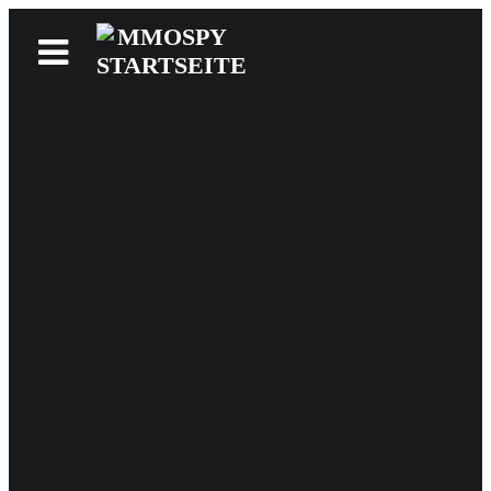
News
Reviews
Games
Videos
MMOwiki