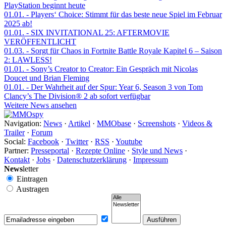
PlayStation beginnt heute
01.01.
- Players‘ Choice: Stimmt für das beste neue Spiel im Februar
2025 ab!
01.01.
- SIX INVITATIONAL 25: AFTERMOVIE
VERÖFFENTLICHT
01.03.
- Sorgt für Chaos in Fortnite Battle Royale Kapitel 6 – Saison
2: LAWLESS!
01.01.
- Sony’s Creator to Creator: Ein Gespräch mit Nicolas
Doucet und Brian Fleming
01.01.
- Der Wahrheit auf der Spur: Year 6, Season 3 von Tom
Clancy’s The Division® 2 ab sofort verfügbar
Weitere News ansehen
Navigation:
News
·
Artikel
·
MMObase
·
Screenshots
·
Videos &
Trailer
·
Forum
Social:
Facebook
·
Twitter
·
RSS
·
Youtube
Partner:
Presseportal
·
Rezepte Online
·
Style und News
·
Kontakt
·
Jobs
·
Datenschutzerklärung
·
Impressum
News
letter
Eintragen
Austragen