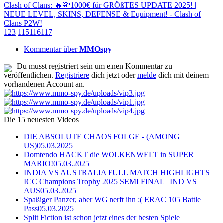
Clash of Clans: 🔥💸1000€ für GRÖßTES UPDATE 2025! |
NEUE LEVEL, SKINS, DEFENSE & Equipment! - Clash of
Clans P2W!
1
2
3
115
116
117
Kommentar über
MMOspy
Du musst registriert sein um einen Kommentar zu
veröffentlichen.
Registriere
dich jetzt oder
melde
dich mit deinem
vorhandenen Account an.
Die 15 neuesten Videos
DIE ABSOLUTE CHAOS FOLGE - (AMONG
US)
05.03.2025
Domtendo HACKT die WOLKENWELT in SUPER
MARIO!
05.03.2025
INDIA VS AUSTRALIA FULL MATCH HIGHLIGHTS
ICC Champions Trophy 2025 SEMI FINAL | IND VS
AUS
05.03.2025
Spaßiger Panzer, aber WG nerft ihn :( ERAC 105 Battle
Pass
05.03.2025
Split Fiction ist schon jetzt eines der besten Spiele