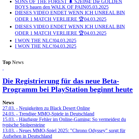
SONS OF THE FOREST 🌲 S2E094: Die GOLDEN
BOYS bauen den WALK OF PAIN
05.03.2025
DIESES VIDEO ENDET WENN ICH UNREAL BIN
ODER 1 MATCH VERLIERE 🏆
04.03.2025
DIESES VIDEO ENDET WENN ICH UNREAL BIN
ODER 1 MATCH VERLIERE 🏆
04.03.2025
I WON THE NLC!
04.03.2025
I WON THE NLC!
04.03.2025
Top
News
Die Registrierung für das neue Beta-
Programm bei PlayStation beginnt heute
News
27.03.
- Neuigkeiten zu Black Desert Online
24.03.
- Trendige MMO-Spiele in Deutschland
15.03.
- Häufigste Fehler im Online-Gaming: So vermeidest du
typische Stolpersteine
13.03.
- Neues MMO-Spiel 2025: "Chrono Odyssey" sorgt für
Aufsehen in Deutschland