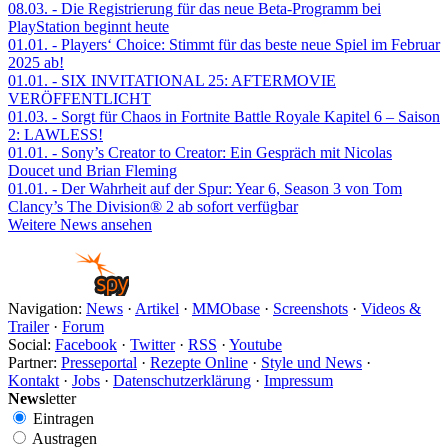
08.03.
- Die Registrierung für das neue Beta-Programm bei
PlayStation beginnt heute
01.01.
- Players‘ Choice: Stimmt für das beste neue Spiel im Februar
2025 ab!
01.01.
- SIX INVITATIONAL 25: AFTERMOVIE
VERÖFFENTLICHT
01.03.
- Sorgt für Chaos in Fortnite Battle Royale Kapitel 6 – Saison
2: LAWLESS!
01.01.
- Sony’s Creator to Creator: Ein Gespräch mit Nicolas
Doucet und Brian Fleming
01.01.
- Der Wahrheit auf der Spur: Year 6, Season 3 von Tom
Clancy’s The Division® 2 ab sofort verfügbar
Weitere News ansehen
Navigation:
News
·
Artikel
·
MMObase
·
Screenshots
·
Videos &
Trailer
·
Forum
Social:
Facebook
·
Twitter
·
RSS
·
Youtube
Partner:
Presseportal
·
Rezepte Online
·
Style und News
·
Kontakt
·
Jobs
·
Datenschutzerklärung
·
Impressum
News
letter
Eintragen
Austragen