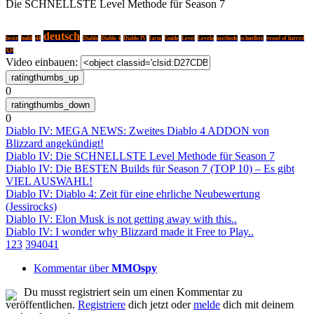
Die SCHNELLSTE Level Methode für Season 7
deutsch
beste
build
d4
Diablo
Diablo 4
Diablo IV
farm
Guide
Level
Leveln
methode
schnellste
vessel of hatred
XP
Video einbauen:
0
0
Diablo IV: MEGA NEWS: Zweites Diablo 4 ADDON von
Blizzard angekündigt!
Diablo IV: Die SCHNELLSTE Level Methode für Season 7
Diablo IV: Die BESTEN Builds für Season 7 (TOP 10) – Es gibt
VIEL AUSWAHL!
Diablo IV: Diablo 4: Zeit für eine ehrliche Neubewertung
(Jessirocks)
Diablo IV: Elon Musk is not getting away with this..
Diablo IV: I wonder why Blizzard made it Free to Play..
1
2
3
39
40
41
Kommentar über
MMOspy
Du musst registriert sein um einen Kommentar zu
veröffentlichen.
Registriere
dich jetzt oder
melde
dich mit deinem