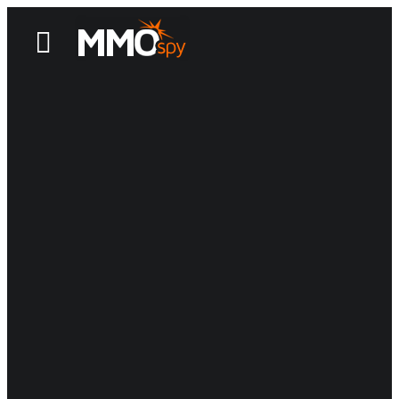
News
Reviews
Games
Videos
MMOwiki