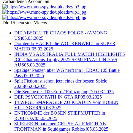
vorhandenen Account an.
Die 15 neuesten Videos
DIE ABSOLUTE CHAOS FOLGE - (AMONG
US)
05.03.2025
Domtendo HACKT die WOLKENWELT in SUPER
MARIO!
05.03.2025
INDIA VS AUSTRALIA FULL MATCH HIGHLIGHTS
ICC Champions Trophy 2025 SEMI FINAL | IND VS
AUS
05.03.2025
Spaßiger Panzer, aber WG nerft ihn :( ERAC 105 Battle
Pass
05.03.2025
Split Fiction ist schon jetzt eines der besten Spiele
2025!
05.03.2025
Die Seuche des 100-Euro-"Frühzugangs"
05.03.2025
DER PSYCHOPATH IN GTA RP
05.03.2025
14 WEGE SMARAGDE ZU KLAUEN vom BÖSEN
VILLAGER!
05.03.2025
ENTKOMME der BÖSEN STIEFMUTTER in
ROBLOX!
05.03.2025
SPIELERIN hat einen CRUSH AUF MICH Als
FRONTMAN in Squidgames Roblox!
05.03.2025