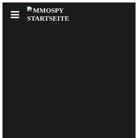
News
Reviews
Games
Videos
MMOwiki