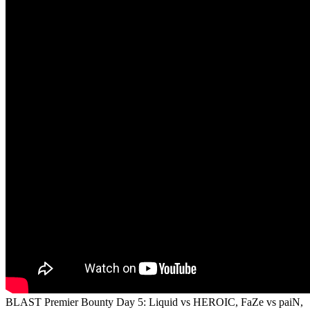
BLAST Premier Bounty Day 5: Liquid vs HEROIC, FaZe vs paiN,