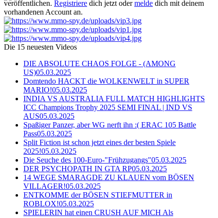
veröffentlichen.
Registriere
dich jetzt oder
melde
dich mit deinem
vorhandenen Account an.
Die 15 neuesten Videos
DIE ABSOLUTE CHAOS FOLGE - (AMONG
US)
05.03.2025
Domtendo HACKT die WOLKENWELT in SUPER
MARIO!
05.03.2025
INDIA VS AUSTRALIA FULL MATCH HIGHLIGHTS
ICC Champions Trophy 2025 SEMI FINAL | IND VS
AUS
05.03.2025
Spaßiger Panzer, aber WG nerft ihn :( ERAC 105 Battle
Pass
05.03.2025
Split Fiction ist schon jetzt eines der besten Spiele
2025!
05.03.2025
Die Seuche des 100-Euro-"Frühzugangs"
05.03.2025
DER PSYCHOPATH IN GTA RP
05.03.2025
14 WEGE SMARAGDE ZU KLAUEN vom BÖSEN
VILLAGER!
05.03.2025
ENTKOMME der BÖSEN STIEFMUTTER in
ROBLOX!
05.03.2025
SPIELERIN hat einen CRUSH AUF MICH Als