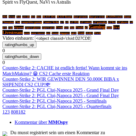
Spirit vs FlyQuest, NaVi vs Astralis
2024
Arena
Asia
astralis
best
blast
BLAST 2024
BLAST Bounty
blast premier
blast pro series
BLASTPremier
Bounty
Champions
Clan
competitive gaming
Counter Strike
cs 2
cs2
cs2 2024
cs2 content
cs2 gameplay
cs2 live
cs2 players
cs2
Gaming
live
eSports
Event
Finale
g2
pros
csgo
esports players
esports pros
faze
final
liquid
Livestream
Team
mouz
natus vincere
navi
Season
singapore
spirit
vitality
World
Video einbauen:
0
0
Counter-Strike 2: CACHE ist endlich fertig! Wann kommt sie ins
MatchMaking? 😁 CS2 Cache erste Reaktion
Counter-Strike 2: WIR GEWINNEN DEN 50.000€ BIBA x
SHPENDI CS2 CUP!💸
Counter-Strike 2: PGL Cluj-Napoca 2025 - Grand Final Day
Counter-Strike 2: PGL Cluj-Napoca 2025 - Grand Final Day
Counter-Strike 2: PGL Cluj-Napoca 2025 - Semifinals
Counter-Strike 2: PGL Cluj-Napoca 2025 - Quarterfinals
1
2
3
80
81
82
Kommentar über
MMOspy
Du musst registriert sein um einen Kommentar zu