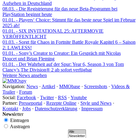
Aufsehen in Deutschland
08.03.
- Die Registrierung für das neue Beta-Programm bei
PlayStation beginnt heute
01.01.
- Players‘ Choice: Stimmt für das beste neue Spiel im Februar
2025 ab!
01.01.
- SIX INVITATIONAL 25: AFTERMOVIE
VERÖFFENTLICHT
01.03.
- Sorgt für Chaos in Fortnite Battle Royale Kapitel 6 – Saison
2: LAWLESS!
01.01.
- Sony’s Creator to Creator: Ein Gespräch mit Nicolas
Doucet und Brian Fleming
01.01.
- Der Wahrheit auf der Spur: Year 6, Season 3 von Tom
Clancy’s The Division® 2 ab sofort verfügbar
Weitere News ansehen
Navigation:
News
·
Artikel
·
MMObase
·
Screenshots
·
Videos &
Trailer
·
Forum
Social:
Facebook
·
Twitter
·
RSS
·
Youtube
Partner:
Presseportal
·
Rezepte Online
·
Style und News
·
Kontakt
·
Jobs
·
Datenschutzerklärung
·
Impressum
News
letter
Eintragen
Austragen