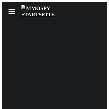
News
Reviews
Games
Videos
MMOwiki