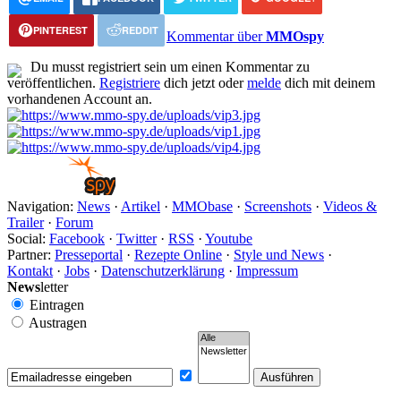
PINTEREST
REDDIT
Kommentar über
MMOspy
Du musst registriert sein um einen Kommentar zu
veröffentlichen.
Registriere
dich jetzt oder
melde
dich mit deinem
vorhandenen Account an.
Navigation:
News
·
Artikel
·
MMObase
·
Screenshots
·
Videos &
Trailer
·
Forum
Social:
Facebook
·
Twitter
·
RSS
·
Youtube
Partner:
Presseportal
·
Rezepte Online
·
Style und News
·
Kontakt
·
Jobs
·
Datenschutzerklärung
·
Impressum
News
letter
Eintragen
Austragen