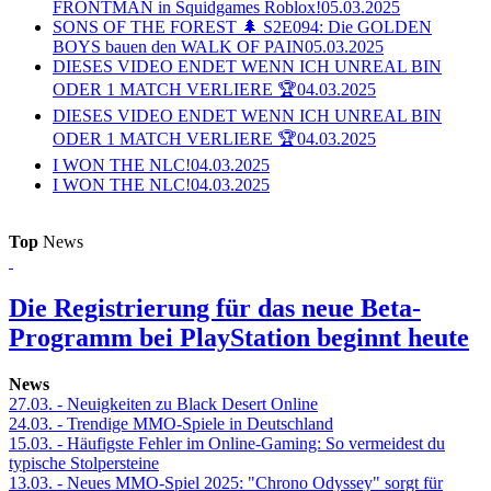
FRONTMAN in Squidgames Roblox!
05.03.2025
SONS OF THE FOREST 🌲 S2E094: Die GOLDEN
BOYS bauen den WALK OF PAIN
05.03.2025
DIESES VIDEO ENDET WENN ICH UNREAL BIN
ODER 1 MATCH VERLIERE 🏆
04.03.2025
DIESES VIDEO ENDET WENN ICH UNREAL BIN
ODER 1 MATCH VERLIERE 🏆
04.03.2025
I WON THE NLC!
04.03.2025
I WON THE NLC!
04.03.2025
Top
News
Die Registrierung für das neue Beta-
Programm bei PlayStation beginnt heute
News
27.03.
- Neuigkeiten zu Black Desert Online
24.03.
- Trendige MMO-Spiele in Deutschland
15.03.
- Häufigste Fehler im Online-Gaming: So vermeidest du
typische Stolpersteine
13.03.
- Neues MMO-Spiel 2025: "Chrono Odyssey" sorgt für