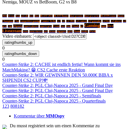
Nemiga, MOUZ vs BetBoom, G2 vs B8
2024
Arena
Asia
astralis
best
blast
BLAST 2024
BLAST Bounty
blast premier
blast pro series
BLASTPremier
Bounty
Champions
Clan
competitive gaming
Counter Strike
cs 2
cs2
cs2 2024
cs2 content
cs2 gameplay
cs2 live
cs2 players
cs2
Gaming
live
eSports
Event
Finale
g2
pros
csgo
esports players
esports pros
faze
final
liquid
Livestream
Team
mouz
natus vincere
navi
Season
singapore
spirit
vitality
World
Video einbauen:
0
0
Counter-Strike 2: CACHE ist endlich fertig! Wann kommt sie ins
MatchMaking? 😁 CS2 Cache erste Reaktion
Counter-Strike 2: WIR GEWINNEN DEN 50.000€ BIBA x
SHPENDI CS2 CUP!💸
Counter-Strike 2: PGL Cluj-Napoca 2025 - Grand Final Day
Counter-Strike 2: PGL Cluj-Napoca 2025 - Grand Final Day
Counter-Strike 2: PGL Cluj-Napoca 2025 - Semifinals
Counter-Strike 2: PGL Cluj-Napoca 2025 - Quarterfinals
1
2
3
80
81
82
Kommentar über
MMOspy
Du musst registriert sein um einen Kommentar zu