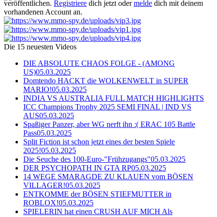
veröffentlichen.
Registriere
dich jetzt oder
melde
dich mit deinem
vorhandenen Account an.
Die 15 neuesten Videos
DIE ABSOLUTE CHAOS FOLGE - (AMONG
US)
05.03.2025
Domtendo HACKT die WOLKENWELT in SUPER
MARIO!
05.03.2025
INDIA VS AUSTRALIA FULL MATCH HIGHLIGHTS
ICC Champions Trophy 2025 SEMI FINAL | IND VS
AUS
05.03.2025
Spaßiger Panzer, aber WG nerft ihn :( ERAC 105 Battle
Pass
05.03.2025
Split Fiction ist schon jetzt eines der besten Spiele
2025!
05.03.2025
Die Seuche des 100-Euro-"Frühzugangs"
05.03.2025
DER PSYCHOPATH IN GTA RP
05.03.2025
14 WEGE SMARAGDE ZU KLAUEN vom BÖSEN
VILLAGER!
05.03.2025
ENTKOMME der BÖSEN STIEFMUTTER in
ROBLOX!
05.03.2025
SPIELERIN hat einen CRUSH AUF MICH Als