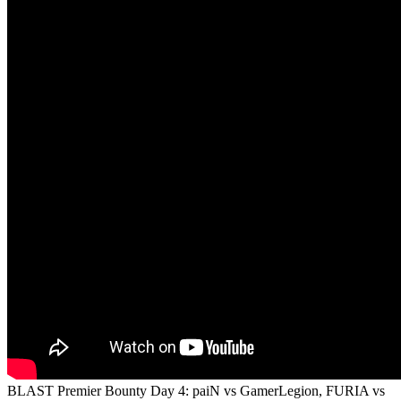
BLAST Premier Bounty Day 4: paiN vs GamerLegion, FURIA vs