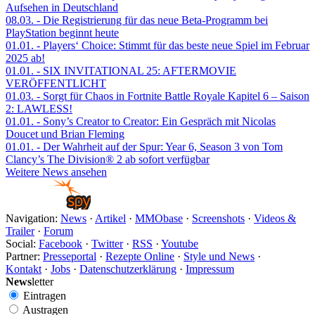
Aufsehen in Deutschland
08.03.
- Die Registrierung für das neue Beta-Programm bei
PlayStation beginnt heute
01.01.
- Players‘ Choice: Stimmt für das beste neue Spiel im Februar
2025 ab!
01.01.
- SIX INVITATIONAL 25: AFTERMOVIE
VERÖFFENTLICHT
01.03.
- Sorgt für Chaos in Fortnite Battle Royale Kapitel 6 – Saison
2: LAWLESS!
01.01.
- Sony’s Creator to Creator: Ein Gespräch mit Nicolas
Doucet und Brian Fleming
01.01.
- Der Wahrheit auf der Spur: Year 6, Season 3 von Tom
Clancy’s The Division® 2 ab sofort verfügbar
Weitere News ansehen
Navigation:
News
·
Artikel
·
MMObase
·
Screenshots
·
Videos &
Trailer
·
Forum
Social:
Facebook
·
Twitter
·
RSS
·
Youtube
Partner:
Presseportal
·
Rezepte Online
·
Style und News
·
Kontakt
·
Jobs
·
Datenschutzerklärung
·
Impressum
News
letter
Eintragen
Austragen