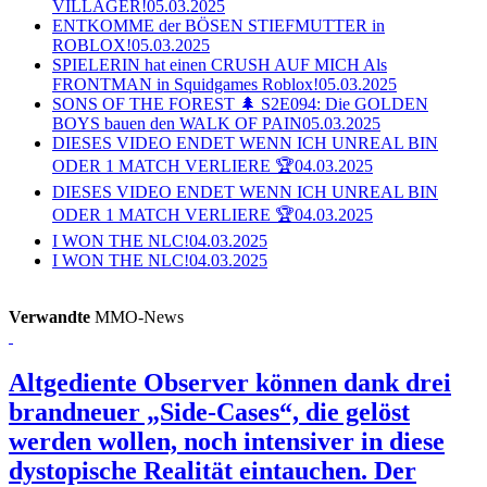
VILLAGER!
05.03.2025
ENTKOMME der BÖSEN STIEFMUTTER in
ROBLOX!
05.03.2025
SPIELERIN hat einen CRUSH AUF MICH Als
FRONTMAN in Squidgames Roblox!
05.03.2025
SONS OF THE FOREST 🌲 S2E094: Die GOLDEN
BOYS bauen den WALK OF PAIN
05.03.2025
DIESES VIDEO ENDET WENN ICH UNREAL BIN
ODER 1 MATCH VERLIERE 🏆
04.03.2025
DIESES VIDEO ENDET WENN ICH UNREAL BIN
ODER 1 MATCH VERLIERE 🏆
04.03.2025
I WON THE NLC!
04.03.2025
I WON THE NLC!
04.03.2025
Verwandte
MMO-News
Altgediente Observer können dank drei
brandneuer „Side-Cases“, die gelöst
werden wollen, noch intensiver in diese
dystopische Realität eintauchen.
Der