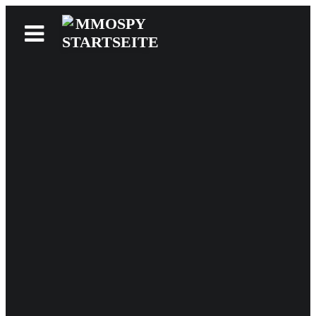
News
Reviews
Games
Videos
MMOwiki