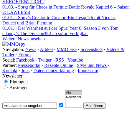
VERÖFFENTLICHT
01.03.
- Sorgt für Chaos in Fortnite Battle Royale Kapitel 6 – Saison
2: LAWLESS!
01.01.
- Sony’s Creator to Creator: Ein Gespräch mit Nicolas
Doucet und Brian Fleming
01.01.
- Der Wahrheit auf der Spur: Year 6, Season 3 von Tom
Clancy’s The Division® 2 ab sofort verfügbar
Weitere News ansehen
Navigation:
News
·
Artikel
·
MMObase
·
Screenshots
·
Videos &
Trailer
·
Forum
Social:
Facebook
·
Twitter
·
RSS
·
Youtube
Partner:
Presseportal
·
Rezepte Online
·
Style und News
·
Kontakt
·
Jobs
·
Datenschutzerklärung
·
Impressum
News
letter
Eintragen
Austragen