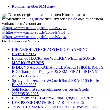
Kommentar über
MMOspy
Du musst registriert sein um einen Kommentar zu
veröffentlichen.
Registriere
dich jetzt oder
melde
dich mit deinem
vorhandenen Account an.
Die 15 neuesten Videos
DIE ABSOLUTE CHAOS FOLGE - (AMONG
US)
05.03.2025
Domtendo HACKT die WOLKENWELT in SUPER
MARIO!
05.03.2025
INDIA VS AUSTRALIA FULL MATCH HIGHLIGHTS
ICC Champions Trophy 2025 SEMI FINAL | IND VS
AUS
05.03.2025
Spaßiger Panzer, aber WG nerft ihn :( ERAC 105 Battle
Pass
05.03.2025
Split Fiction ist schon jetzt eines der besten Spiele
2025!
05.03.2025
Die Seuche des 100-Euro-"Frühzugangs"
05.03.2025
DER PSYCHOPATH IN GTA RP
05.03.2025
14 WEGE SMARAGDE ZU KLAUEN vom BÖSEN