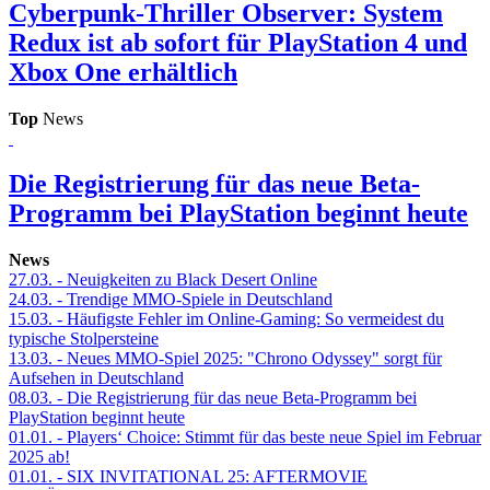
Cyberpunk-Thriller Observer: System
Redux ist ab sofort für PlayStation 4 und
Xbox One erhältlich
Top
News
Die Registrierung für das neue Beta-
Programm bei PlayStation beginnt heute
News
27.03.
- Neuigkeiten zu Black Desert Online
24.03.
- Trendige MMO-Spiele in Deutschland
15.03.
- Häufigste Fehler im Online-Gaming: So vermeidest du
typische Stolpersteine
13.03.
- Neues MMO-Spiel 2025: "Chrono Odyssey" sorgt für
Aufsehen in Deutschland
08.03.
- Die Registrierung für das neue Beta-Programm bei
PlayStation beginnt heute
01.01.
- Players‘ Choice: Stimmt für das beste neue Spiel im Februar
2025 ab!
01.01.
- SIX INVITATIONAL 25: AFTERMOVIE