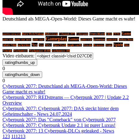
Deutschland als MEGA-Open-World: Dieses Game macht es wahr!
Game
Deutschland
assetto corsa evo
Balck Myth Wukong
Bulletstorm
Cybepunk 2077
Cyberpunk
Eiffel
FYNG
Gameplay
Games
gamestar
game star
game star news
game stars
games star
gamestars
Indiana Jones
Spiele
Neu
New
News
Infinity Nikki
nachrichten
Open World
people can fly
Remake
Remaster
Sequel
Talos
Principle
Warhammer
Warhammer 40.000
warhammer 40k
Video einbauen:
0
0
Cyberpunk 2077: Deutschland als MEGA-Open-World: Dieses
Game macht es wahr!
Cyberpunk 2077: REDstreams — Cyberpunk 2077 | Update 2.2
Overview
Cyberpunk 2077: Cyberpunk 2077: DAS steckt hinter dem
Geheimschalter - News 24.07.2024
Cyberpunk 2077: Das "Comeback" von Cyberpunk 2077
Cyberpunk 2077: Cyberpunk Update 2.1 ist purer Luxus!
Cyberpunk 2077: 13 Cyberpunk-DLCs geleaked - News
1
2
3
11
12
13