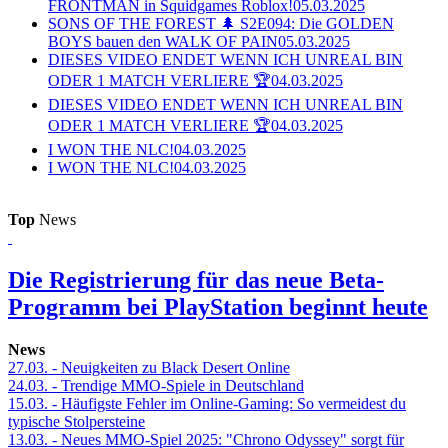
FRONTMAN in Squidgames Roblox!
05.03.2025
SONS OF THE FOREST 🌲 S2E094: Die GOLDEN
BOYS bauen den WALK OF PAIN
05.03.2025
DIESES VIDEO ENDET WENN ICH UNREAL BIN
ODER 1 MATCH VERLIERE 🏆
04.03.2025
DIESES VIDEO ENDET WENN ICH UNREAL BIN
ODER 1 MATCH VERLIERE 🏆
04.03.2025
I WON THE NLC!
04.03.2025
I WON THE NLC!
04.03.2025
Top
News
Die Registrierung für das neue Beta-
Programm bei PlayStation beginnt heute
News
27.03.
- Neuigkeiten zu Black Desert Online
24.03.
- Trendige MMO-Spiele in Deutschland
15.03.
- Häufigste Fehler im Online-Gaming: So vermeidest du
typische Stolpersteine
13.03.
- Neues MMO-Spiel 2025: "Chrono Odyssey" sorgt für