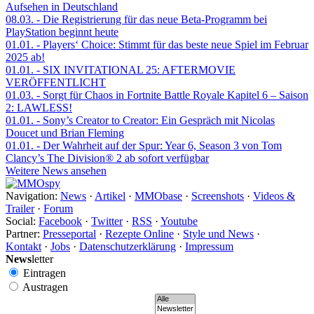
Aufsehen in Deutschland
08.03.
- Die Registrierung für das neue Beta-Programm bei
PlayStation beginnt heute
01.01.
- Players‘ Choice: Stimmt für das beste neue Spiel im Februar
2025 ab!
01.01.
- SIX INVITATIONAL 25: AFTERMOVIE
VERÖFFENTLICHT
01.03.
- Sorgt für Chaos in Fortnite Battle Royale Kapitel 6 – Saison
2: LAWLESS!
01.01.
- Sony’s Creator to Creator: Ein Gespräch mit Nicolas
Doucet und Brian Fleming
01.01.
- Der Wahrheit auf der Spur: Year 6, Season 3 von Tom
Clancy’s The Division® 2 ab sofort verfügbar
Weitere News ansehen
Navigation:
News
·
Artikel
·
MMObase
·
Screenshots
·
Videos &
Trailer
·
Forum
Social:
Facebook
·
Twitter
·
RSS
·
Youtube
Partner:
Presseportal
·
Rezepte Online
·
Style und News
·
Kontakt
·
Jobs
·
Datenschutzerklärung
·
Impressum
News
letter
Eintragen
Austragen