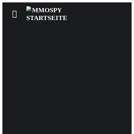
News
Reviews
Games
Videos
MMOwiki