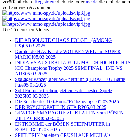
veröffentlichen.
Registriere
dich jetzt oder
melde
dich mit deinem
vorhandenen Account an.
Die 15 neuesten Videos
DIE ABSOLUTE CHAOS FOLGE - (AMONG
US)
05.03.2025
Domtendo HACKT die WOLKENWELT in SUPER
MARIO!
05.03.2025
INDIA VS AUSTRALIA FULL MATCH HIGHLIGHTS
ICC Champions Trophy 2025 SEMI FINAL | IND VS
AUS
05.03.2025
Spaßiger Panzer, aber WG nerft ihn :( ERAC 105 Battle
Pass
05.03.2025
Split Fiction ist schon jetzt eines der besten Spiele
2025!
05.03.2025
Die Seuche des 100-Euro-"Frühzugangs"
05.03.2025
DER PSYCHOPATH IN GTA RP
05.03.2025
14 WEGE SMARAGDE ZU KLAUEN vom BÖSEN
VILLAGER!
05.03.2025
ENTKOMME der BÖSEN STIEFMUTTER in
ROBLOX!
05.03.2025
SPIELERIN hat einen CRUSH AUF MICH Als