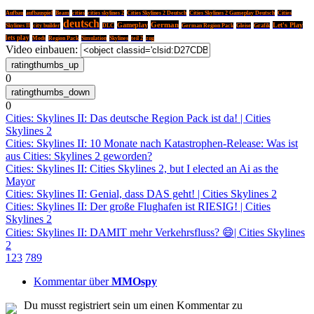
Aufbau
aufbauspiel
Beam
cities
cities skylines 2
Cities Skylines 2 Deutsch
Cities Skylines 2 Gameplay Deutsch
Cities
deutsch
German
Gameplay
Let's Play
Skylines II
city builder
DLC
German Region Pack
Gleise
Grafik
lets play
Mods
Region Pack
Simulation
Skylines
teil 2
zug
Video einbauen:
0
0
Cities: Skylines II: Das deutsche Region Pack ist da! | Cities
Skylines 2
Cities: Skylines II: 10 Monate nach Katastrophen-Release: Was ist
aus Cities: Skylines 2 geworden?
Cities: Skylines II: Cities Skylines 2, but I elected an Ai as the
Mayor
Cities: Skylines II: Genial, dass DAS geht! | Cities Skylines 2
Cities: Skylines II: Der große Flughafen ist RIESIG! | Cities
Skylines 2
Cities: Skylines II: DAMIT mehr Verkehrsfluss? 😄| Cities Skylines
2
1
2
3
7
8
9
Kommentar über
MMOspy
Du musst registriert sein um einen Kommentar zu