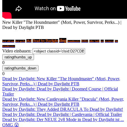
New Killer "The Houndmaster" (Mori, Power, Survivor, Perks...) |
Dead by Daylight PTB
dog
dbd
Dead by Daylight
best add-ons
best perks
Killer
killer build
otz
otzdarva
houndmaster
the
houndmaster
Video einbauen:
0
0
Dead by Daylight: New Killer "The Houndmaster" (Mori, Power,
Survivor, Perks...) | Dead by Daylight PTB
Dead by Daylight: Dead by Daylight | Doomed Course | Official
Trailer
Dead by Daylight: New Castlevania Killer "Dracula" (Mori, Power,
Survivor, Perks...) | Dead by Daylight PTB
Dead by Daylight: They Added DRACULA To Dead by Daylight!
Dead by Daylight: Dead by Daylight | Castlevania | Official Trailer
Dead by Daylight: Der NEUE 2v8 Mode in Dead by Daylight ist ...
OMG 😮