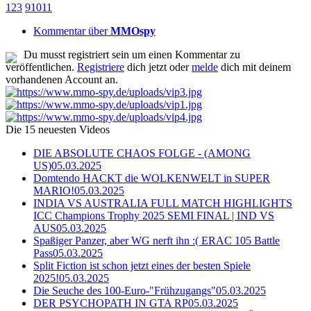
1
2
3
9
10
11
Kommentar über
MMOspy
Du musst registriert sein um einen Kommentar zu
veröffentlichen.
Registriere
dich jetzt oder
melde
dich mit deinem
vorhandenen Account an.
Die 15 neuesten Videos
DIE ABSOLUTE CHAOS FOLGE - (AMONG
US)
05.03.2025
Domtendo HACKT die WOLKENWELT in SUPER
MARIO!
05.03.2025
INDIA VS AUSTRALIA FULL MATCH HIGHLIGHTS
ICC Champions Trophy 2025 SEMI FINAL | IND VS
AUS
05.03.2025
Spaßiger Panzer, aber WG nerft ihn :( ERAC 105 Battle
Pass
05.03.2025
Split Fiction ist schon jetzt eines der besten Spiele
2025!
05.03.2025
Die Seuche des 100-Euro-"Frühzugangs"
05.03.2025
DER PSYCHOPATH IN GTA RP
05.03.2025