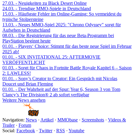
27.03.
- Neuigkeiten zu Black Desert Online
24.03.
- Trendige MMO-Spiele in Deutschland
15.03.
- Häufigste Fehler im Online-Gaming: So vermeidest du
typische Stolpersteine
13.03.
- Neues MMO-Spiel 2025: "Chrono Odyssey" sorgt für
Aufsehen in Deutschland
08.03.
- Die Registrierung für das neue Beta-Programm bei
PlayStation beginnt heute
01.01.
- Players‘ Choice: Stimmt für das beste neue Spiel im Februar
2025 ab!
01.01.
- SIX INVITATIONAL 25: AFTERMOVIE
VERÖFFENTLICHT
01.03.
- Sorgt für Chaos in Fortnite Battle Royale Kapitel 6 – Saison
2: LAWLESS!
01.01.
- Sony’s Creator to Creator: Ein Gespräch mit Nicolas
Doucet und Brian Fleming
01.01.
- Der Wahrheit auf der Spur: Year 6, Season 3 von Tom
Clancy’s The Division® 2 ab sofort verfügbar
Weitere News ansehen
Navigation:
News
·
Artikel
·
MMObase
·
Screenshots
·
Videos &
Trailer
·
Forum
Social:
Facebook
·
Twitter
·
RSS
·
Youtube