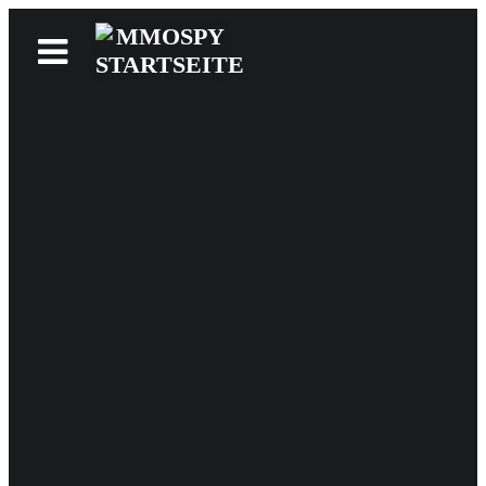
News
Reviews
Games
Videos
MMOwiki