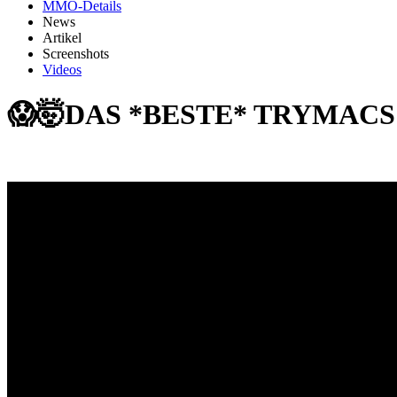
MMO-Details
News
Artikel
Screenshots
Videos
😱🤯DAS *BESTE* TRYMACS F