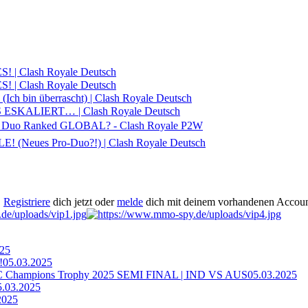
 Clash Royale Deutsch
 Clash Royale Deutsch
bin überrascht) | Clash Royale Deutsch
ESKALIERT… | Clash Royale Deutsch
in Duo Ranked GLOBAL? - Clash Royale P2W
Neues Pro-Duo?!) | Clash Royale Deutsch
.
Registriere
dich jetzt oder
melde
dich mit deinem vorhandenen Accoun
025
!
05.03.2025
ampions Trophy 2025 SEMI FINAL | IND VS AUS
05.03.2025
5.03.2025
2025