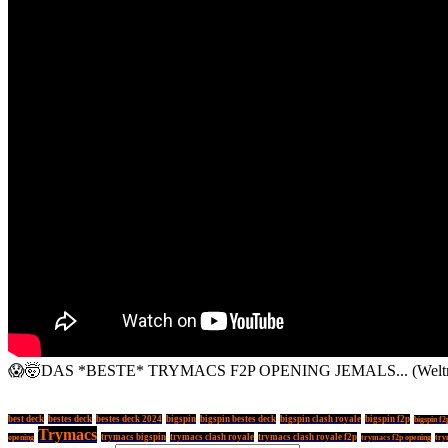
😱🤯DAS *BESTE* TRYMACS F2P OPENING JEMALS... (Weltrekor
best deck
bestes deck
bestes deck 2024
bigspin
bigspin bestes deck
bigspin clash royale
bigspin f2p
bigspin f2
Trymacs
trymacs bigspin
trymacs clash royale
trymacs clash royale f2p
opening
trymacs f2p opening
try