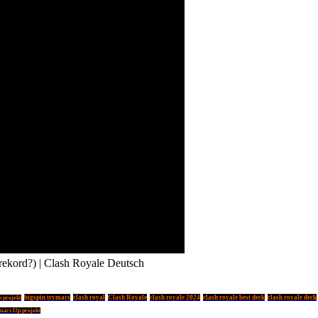
d?) | Clash Royale Deutsch
bigspin trymacs
clash royal
Clash Royale
clash royale 2024
clash royale best deck
clash royale deck
p projekt
macs f2p projekt