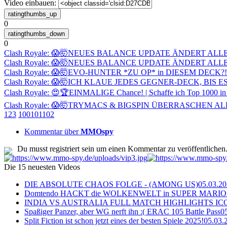
Video einbauen:
0
0
Clash Royale: 😱🤯NEUES BALANCE UPDATE ÄNDERT ALLES! |
Clash Royale: 😱🤯NEUES BALANCE UPDATE ÄNDERT ALLES! |
Clash Royale: 😱🤯EVO-HUNTER *ZU OP* in DIESEM DECK?! (Ich 
Clash Royale: 😱🤯ICH KLAUE JEDES GEGNER-DECK, BIS ES 
Clash Royale: 😍🏆EINMALIGE Chance! | Schaffe ich Top 1000 
Clash Royale: 😱🤯TRYMACS & BIGSPIN ÜBERRASCHEN ALLE! (
1
2
3
100
101
102
Kommentar über
MMOspy
Du musst registriert sein um einen Kommentar zu veröffentlichen
Die 15 neuesten Videos
DIE ABSOLUTE CHAOS FOLGE - (AMONG US)
05.03.2
Domtendo HACKT die WOLKENWELT in SUPER MARIO
INDIA VS AUSTRALIA FULL MATCH HIGHLIGHTS ICC Ch
Spaßiger Panzer, aber WG nerft ihn :( ERAC 105 Battle Pass
0
Split Fiction ist schon jetzt eines der besten Spiele 2025!
05.03.