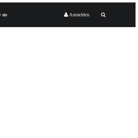
w us
Anmelden