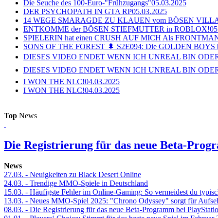
Die Seuche des 100-Euro-"Frühzugangs"
05.03.2025
DER PSYCHOPATH IN GTA RP
05.03.2025
14 WEGE SMARAGDE ZU KLAUEN vom BÖSEN VILL
ENTKOMME der BÖSEN STIEFMUTTER in ROBLOX!
05
SPIELERIN hat einen CRUSH AUF MICH Als FRONTMAN i
SONS OF THE FOREST 🌲 S2E094: Die GOLDEN BOYS 
DIESES VIDEO ENDET WENN ICH UNREAL BIN ODER
DIESES VIDEO ENDET WENN ICH UNREAL BIN ODER
I WON THE NLC!
04.03.2025
I WON THE NLC!
04.03.2025
Top
News
Die Registrierung für das neue Beta-Prog
News
27.03.
- Neuigkeiten zu Black Desert Online
24.03.
- Trendige MMO-Spiele in Deutschland
15.03.
- Häufigste Fehler im Online-Gaming: So vermeidest du typisc
13.03.
- Neues MMO-Spiel 2025: "Chrono Odyssey" sorgt für Aufse
08.03.
- Die Registrierung für das neue Beta-Programm bei PlayStati