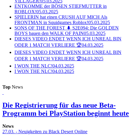
VILLAGER!
05.03.2025
ENTKOMME der BÖSEN STIEFMUTTER in
ROBLOX!
05.03.2025
SPIELERIN hat einen CRUSH AUF MICH Als
FRONTMAN in Squidgames Roblox!
05.03.2025
SONS OF THE FOREST 🌲 S2E094: Die GOLDEN
BOYS bauen den WALK OF PAIN
05.03.2025
DIESES VIDEO ENDET WENN ICH UNREAL BIN
ODER 1 MATCH VERLIERE 🏆
04.03.2025
DIESES VIDEO ENDET WENN ICH UNREAL BIN
ODER 1 MATCH VERLIERE 🏆
04.03.2025
I WON THE NLC!
04.03.2025
I WON THE NLC!
04.03.2025
Top
News
Die Registrierung für das neue Beta-
Programm bei PlayStation beginnt heute
News
27.03.
- Neuigkeiten zu Black Desert Online