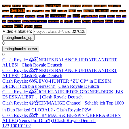
Battle Royale
10 Jahre
10 Years
8 Streamer
8 Wochen
bigspin
Blitz Truhe
Champion
clash of clans
Clash Royale
deutsch
Highlights
Free
funny
highlight
Cringe
F2P
F2P Projekt
fight
Free2Play
gems
Juwelen
Karten
Livestream
lustig
live
lost
meme
memes
Legendary
Legenden
Legendery
Level 1
Megablitz Truhe
neue
New
stream
Projekt
Acc
New Account
New Clash of Clans Acc.
new season
OP
PayMax
phoenix
Season Pass
Townhall 1
twitch
Trymacs
Update
warzone
Video einbauen:
0
0
Clash Royale: 😱🤯NEUES BALANCE UPDATE ÄNDERT
ALLES! | Clash Royale Deutsch
Clash Royale: 😱🤯NEUES BALANCE UPDATE ÄNDERT
ALLES! | Clash Royale Deutsch
Clash Royale: 😱🤯EVO-HUNTER *ZU OP* in DIESEM
DECK?! (Ich bin überrascht) | Clash Royale Deutsch
Clash Royale: 😱🤯ICH KLAUE JEDES GEGNER-DECK, BIS
ES ESKALIERT… | Clash Royale Deutsch
Clash Royale: 😍🏆EINMALIGE Chance! | Schaffe ich Top 1000
in Duo Ranked GLOBAL? - Clash Royale P2W
Clash Royale: 😱🤯TRYMACS & BIGSPIN ÜBERRASCHEN
ALLE! (Neues Pro-Duo?!) | Clash Royale Deutsch
1
2
3
100
101
102