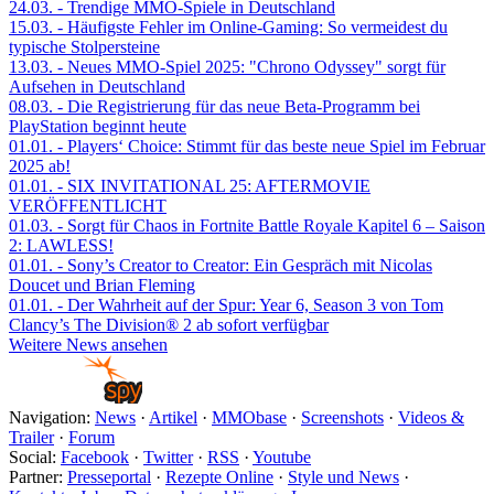
24.03.
- Trendige MMO-Spiele in Deutschland
15.03.
- Häufigste Fehler im Online-Gaming: So vermeidest du
typische Stolpersteine
13.03.
- Neues MMO-Spiel 2025: "Chrono Odyssey" sorgt für
Aufsehen in Deutschland
08.03.
- Die Registrierung für das neue Beta-Programm bei
PlayStation beginnt heute
01.01.
- Players‘ Choice: Stimmt für das beste neue Spiel im Februar
2025 ab!
01.01.
- SIX INVITATIONAL 25: AFTERMOVIE
VERÖFFENTLICHT
01.03.
- Sorgt für Chaos in Fortnite Battle Royale Kapitel 6 – Saison
2: LAWLESS!
01.01.
- Sony’s Creator to Creator: Ein Gespräch mit Nicolas
Doucet und Brian Fleming
01.01.
- Der Wahrheit auf der Spur: Year 6, Season 3 von Tom
Clancy’s The Division® 2 ab sofort verfügbar
Weitere News ansehen
Navigation:
News
·
Artikel
·
MMObase
·
Screenshots
·
Videos &
Trailer
·
Forum
Social:
Facebook
·
Twitter
·
RSS
·
Youtube
Partner:
Presseportal
·
Rezepte Online
·
Style und News
·