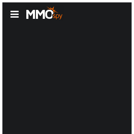
News
Reviews
Games
Videos
MMOwiki