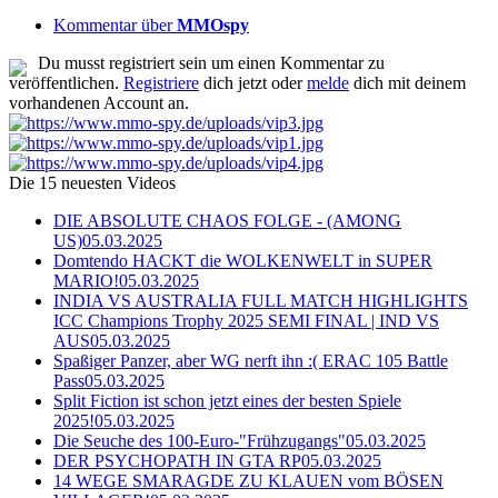
Kommentar über
MMOspy
Du musst registriert sein um einen Kommentar zu
veröffentlichen.
Registriere
dich jetzt oder
melde
dich mit deinem
vorhandenen Account an.
Die 15 neuesten Videos
DIE ABSOLUTE CHAOS FOLGE - (AMONG
US)
05.03.2025
Domtendo HACKT die WOLKENWELT in SUPER
MARIO!
05.03.2025
INDIA VS AUSTRALIA FULL MATCH HIGHLIGHTS
ICC Champions Trophy 2025 SEMI FINAL | IND VS
AUS
05.03.2025
Spaßiger Panzer, aber WG nerft ihn :( ERAC 105 Battle
Pass
05.03.2025
Split Fiction ist schon jetzt eines der besten Spiele
2025!
05.03.2025
Die Seuche des 100-Euro-"Frühzugangs"
05.03.2025
DER PSYCHOPATH IN GTA RP
05.03.2025
14 WEGE SMARAGDE ZU KLAUEN vom BÖSEN