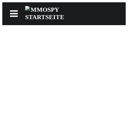
News
Reviews
Games
Videos
MMOwiki