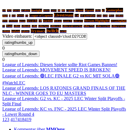
Gameplay
bastighg
eSport
eSports
g2
1v9
2023
Aatrox
academy
better
carry
dif
diff
e-sports
faker
Livestream
League of Legends
Lol
Korea
lol gameplay
ghgut
is
kein
lck
main
maki
Meta
midlane
reaction
Stream Highlights
noway4u
OP
NNO
NNOWO
noway
Release
season 14
solocarry
streamhighlight
Team
T1
tolkien
tolkienlol
tolkin
tolkin basti
tolkin maki
tolkin maki reaction
Tolkin NNo
tolkin reaction
tolkin trymacs
twitch
Trymacs
toplane
tolkinlol
toplaner
worlds
Video einbauen:
0
0
League of Legends: Diesen Spieler sollte Riot Games Bannen!
League of Legends: MOVEMENT SPEED IS BROKEN!
League of Legends: 🟢LEC FINALE G2 vs KC MIT SOLA🟢
#WatchLEC
League of Legends: LOS RATONES GRAND FINALS OF THE
NLC - WINNER GOES TO EU MASTERS
League of Legends: G2 vs. KC - 2025 LEC Winter Split Playoffs -
Split Final
League of Legends: KC vs. FNC - 2025 LEC Winter Split Playoffs
- Lower Round 4
1
2
3
417
418
419
Kommentar über
MMOspy