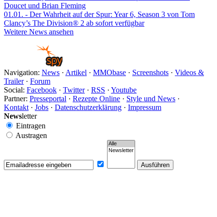
Doucet und Brian Fleming
01.01.
- Der Wahrheit auf der Spur: Year 6, Season 3 von Tom
Clancy’s The Division® 2 ab sofort verfügbar
Weitere News ansehen
Navigation:
News
·
Artikel
·
MMObase
·
Screenshots
·
Videos &
Trailer
·
Forum
Social:
Facebook
·
Twitter
·
RSS
·
Youtube
Partner:
Presseportal
·
Rezepte Online
·
Style und News
·
Kontakt
·
Jobs
·
Datenschutzerklärung
·
Impressum
News
letter
Eintragen
Austragen