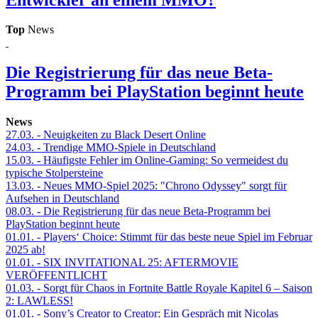
Top
News
Die Registrierung für das neue Beta-
Programm bei PlayStation beginnt heute
News
27.03.
- Neuigkeiten zu Black Desert Online
24.03.
- Trendige MMO-Spiele in Deutschland
15.03.
- Häufigste Fehler im Online-Gaming: So vermeidest du
typische Stolpersteine
13.03.
- Neues MMO-Spiel 2025: "Chrono Odyssey" sorgt für
Aufsehen in Deutschland
08.03.
- Die Registrierung für das neue Beta-Programm bei
PlayStation beginnt heute
01.01.
- Players‘ Choice: Stimmt für das beste neue Spiel im Februar
2025 ab!
01.01.
- SIX INVITATIONAL 25: AFTERMOVIE
VERÖFFENTLICHT
01.03.
- Sorgt für Chaos in Fortnite Battle Royale Kapitel 6 – Saison
2: LAWLESS!
01.01.
- Sony’s Creator to Creator: Ein Gespräch mit Nicolas