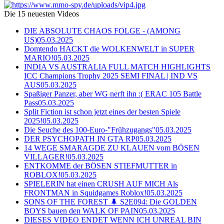
Die 15 neuesten Videos
DIE ABSOLUTE CHAOS FOLGE - (AMONG
US)
05.03.2025
Domtendo HACKT die WOLKENWELT in SUPER
MARIO!
05.03.2025
INDIA VS AUSTRALIA FULL MATCH HIGHLIGHTS
ICC Champions Trophy 2025 SEMI FINAL | IND VS
AUS
05.03.2025
Spaßiger Panzer, aber WG nerft ihn :( ERAC 105 Battle
Pass
05.03.2025
Split Fiction ist schon jetzt eines der besten Spiele
2025!
05.03.2025
Die Seuche des 100-Euro-"Frühzugangs"
05.03.2025
DER PSYCHOPATH IN GTA RP
05.03.2025
14 WEGE SMARAGDE ZU KLAUEN vom BÖSEN
VILLAGER!
05.03.2025
ENTKOMME der BÖSEN STIEFMUTTER in
ROBLOX!
05.03.2025
SPIELERIN hat einen CRUSH AUF MICH Als
FRONTMAN in Squidgames Roblox!
05.03.2025
SONS OF THE FOREST 🌲 S2E094: Die GOLDEN
BOYS bauen den WALK OF PAIN
05.03.2025
DIESES VIDEO ENDET WENN ICH UNREAL BIN