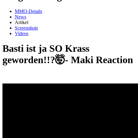
MMO-Details
News
Artikel
Screenshots
Videos
Basti ist ja SO Krass
geworden!!?🤯- Maki Reaction