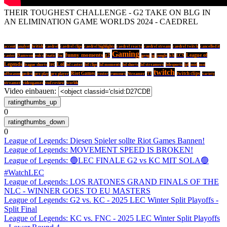
THEIR TOUGHEST CHALLENGE - G2 TAKE ON BLG IN
AN ELIMINATION GAME WORLDS 2024 - CAEDREL
accent
analyst
british
caedrel
caedrel clips
caedrel highlights
caedrel reacts
caedrel stream
caedrel twitch
cancelled it
Gaming
funny moments
League of
g2
caster
Damwon
eulcs
fnatic
fnc
geng
ig
jungle
lck
LCS
Legends
Lol
lec
league shorts
lol caster
lol clips
lol moments
lol shorts
lol streamers
lolesports
lpl
mid
msi
twitch
Riot Games
Streamer
twitch clips
offseason
pedro
pro play
pro player
roster
rumours
T1
variety
streamer
videogames
vod review
worlds
Video einbauen:
0
0
League of Legends: Diesen Spieler sollte Riot Games Bannen!
League of Legends: MOVEMENT SPEED IS BROKEN!
League of Legends: 🟢LEC FINALE G2 vs KC MIT SOLA🟢
#WatchLEC
League of Legends: LOS RATONES GRAND FINALS OF THE
NLC - WINNER GOES TO EU MASTERS
League of Legends: G2 vs. KC - 2025 LEC Winter Split Playoffs -
Split Final
League of Legends: KC vs. FNC - 2025 LEC Winter Split Playoffs