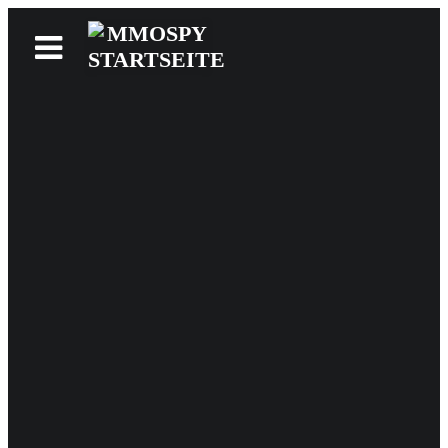
News
Reviews
Games
Videos
MMOwiki