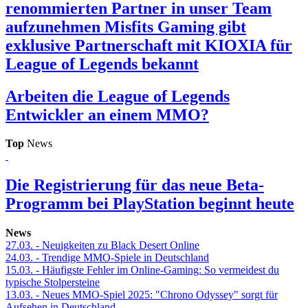
renommierten Partner in unser Team
aufzunehmen
Misfits Gaming gibt
exklusive Partnerschaft mit KIOXIA für
League of Legends bekannt
Arbeiten die League of Legends
Entwickler an einem MMO?
Top
News
Die Registrierung für das neue Beta-
Programm bei PlayStation beginnt heute
News
27.03.
- Neuigkeiten zu Black Desert Online
24.03.
- Trendige MMO-Spiele in Deutschland
15.03.
- Häufigste Fehler im Online-Gaming: So vermeidest du
typische Stolpersteine
13.03.
- Neues MMO-Spiel 2025: "Chrono Odyssey" sorgt für
Aufsehen in Deutschland