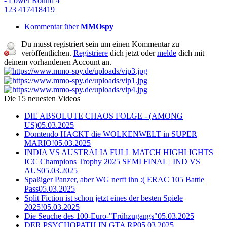
- Lower Round 4
1
2
3
417
418
419
Kommentar über
MMOspy
Du musst registriert sein um einen Kommentar zu
veröffentlichen.
Registriere
dich jetzt oder
melde
dich mit
deinem vorhandenen Account an.
Die 15 neuesten Videos
DIE ABSOLUTE CHAOS FOLGE - (AMONG
US)
05.03.2025
Domtendo HACKT die WOLKENWELT in SUPER
MARIO!
05.03.2025
INDIA VS AUSTRALIA FULL MATCH HIGHLIGHTS
ICC Champions Trophy 2025 SEMI FINAL | IND VS
AUS
05.03.2025
Spaßiger Panzer, aber WG nerft ihn :( ERAC 105 Battle
Pass
05.03.2025
Split Fiction ist schon jetzt eines der besten Spiele
2025!
05.03.2025
Die Seuche des 100-Euro-"Frühzugangs"
05.03.2025
DER PSYCHOPATH IN GTA RP
05.03.2025