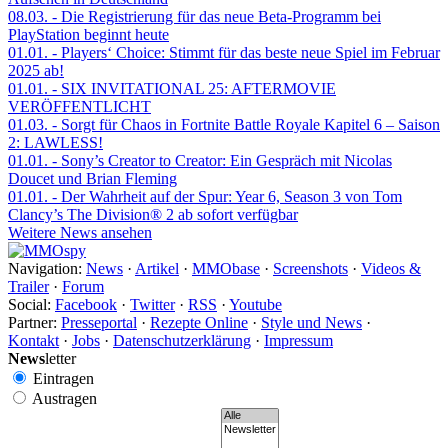
08.03.
- Die Registrierung für das neue Beta-Programm bei
PlayStation beginnt heute
01.01.
- Players‘ Choice: Stimmt für das beste neue Spiel im Februar
2025 ab!
01.01.
- SIX INVITATIONAL 25: AFTERMOVIE
VERÖFFENTLICHT
01.03.
- Sorgt für Chaos in Fortnite Battle Royale Kapitel 6 – Saison
2: LAWLESS!
01.01.
- Sony’s Creator to Creator: Ein Gespräch mit Nicolas
Doucet und Brian Fleming
01.01.
- Der Wahrheit auf der Spur: Year 6, Season 3 von Tom
Clancy’s The Division® 2 ab sofort verfügbar
Weitere News ansehen
Navigation:
News
·
Artikel
·
MMObase
·
Screenshots
·
Videos &
Trailer
·
Forum
Social:
Facebook
·
Twitter
·
RSS
·
Youtube
Partner:
Presseportal
·
Rezepte Online
·
Style und News
·
Kontakt
·
Jobs
·
Datenschutzerklärung
·
Impressum
News
letter
Eintragen
Austragen