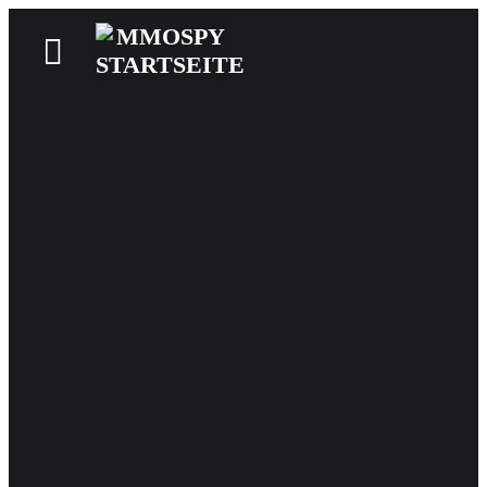
News
Reviews
Games
Videos
MMOwiki