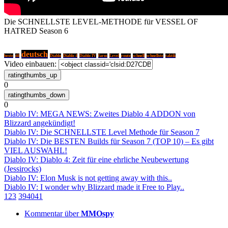
Die SCHNELLSTE LEVEL-METHODE für VESSEL OF
HATRED Season 6
deutsch
beste
d4
Diablo
Diablo 4
Diablo IV
farm
Level
route
schnell
schnellste
taktik
Video einbauen:
0
0
Diablo IV: MEGA NEWS: Zweites Diablo 4 ADDON von
Blizzard angekündigt!
Diablo IV: Die SCHNELLSTE Level Methode für Season 7
Diablo IV: Die BESTEN Builds für Season 7 (TOP 10) – Es gibt
VIEL AUSWAHL!
Diablo IV: Diablo 4: Zeit für eine ehrliche Neubewertung
(Jessirocks)
Diablo IV: Elon Musk is not getting away with this..
Diablo IV: I wonder why Blizzard made it Free to Play..
1
2
3
39
40
41
Kommentar über
MMOspy