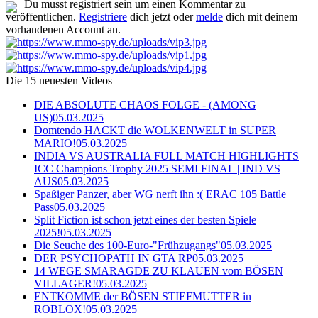
Du musst registriert sein um einen Kommentar zu
veröffentlichen.
Registriere
dich jetzt oder
melde
dich mit deinem
vorhandenen Account an.
Die 15 neuesten Videos
DIE ABSOLUTE CHAOS FOLGE - (AMONG
US)
05.03.2025
Domtendo HACKT die WOLKENWELT in SUPER
MARIO!
05.03.2025
INDIA VS AUSTRALIA FULL MATCH HIGHLIGHTS
ICC Champions Trophy 2025 SEMI FINAL | IND VS
AUS
05.03.2025
Spaßiger Panzer, aber WG nerft ihn :( ERAC 105 Battle
Pass
05.03.2025
Split Fiction ist schon jetzt eines der besten Spiele
2025!
05.03.2025
Die Seuche des 100-Euro-"Frühzugangs"
05.03.2025
DER PSYCHOPATH IN GTA RP
05.03.2025
14 WEGE SMARAGDE ZU KLAUEN vom BÖSEN
VILLAGER!
05.03.2025
ENTKOMME der BÖSEN STIEFMUTTER in
ROBLOX!
05.03.2025