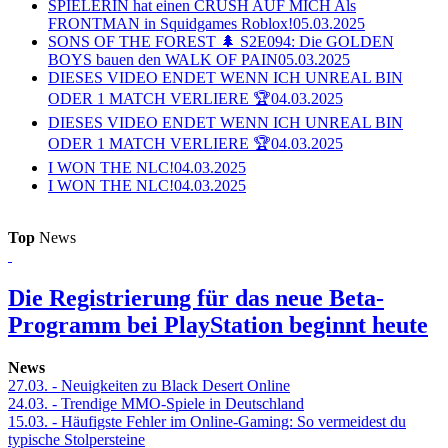
SPIELERIN hat einen CRUSH AUF MICH Als
FRONTMAN in Squidgames Roblox!
05.03.2025
SONS OF THE FOREST 🌲 S2E094: Die GOLDEN
BOYS bauen den WALK OF PAIN
05.03.2025
DIESES VIDEO ENDET WENN ICH UNREAL BIN
ODER 1 MATCH VERLIERE 🏆
04.03.2025
DIESES VIDEO ENDET WENN ICH UNREAL BIN
ODER 1 MATCH VERLIERE 🏆
04.03.2025
I WON THE NLC!
04.03.2025
I WON THE NLC!
04.03.2025
Top
News
Die Registrierung für das neue Beta-
Programm bei PlayStation beginnt heute
News
27.03.
- Neuigkeiten zu Black Desert Online
24.03.
- Trendige MMO-Spiele in Deutschland
15.03.
- Häufigste Fehler im Online-Gaming: So vermeidest du
typische Stolpersteine