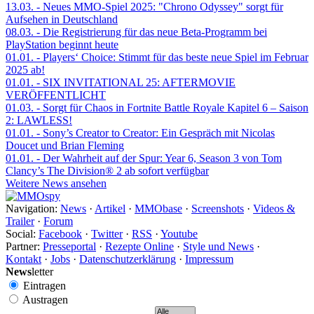
13.03.
- Neues MMO-Spiel 2025: "Chrono Odyssey" sorgt für
Aufsehen in Deutschland
08.03.
- Die Registrierung für das neue Beta-Programm bei
PlayStation beginnt heute
01.01.
- Players‘ Choice: Stimmt für das beste neue Spiel im Februar
2025 ab!
01.01.
- SIX INVITATIONAL 25: AFTERMOVIE
VERÖFFENTLICHT
01.03.
- Sorgt für Chaos in Fortnite Battle Royale Kapitel 6 – Saison
2: LAWLESS!
01.01.
- Sony’s Creator to Creator: Ein Gespräch mit Nicolas
Doucet und Brian Fleming
01.01.
- Der Wahrheit auf der Spur: Year 6, Season 3 von Tom
Clancy’s The Division® 2 ab sofort verfügbar
Weitere News ansehen
Navigation:
News
·
Artikel
·
MMObase
·
Screenshots
·
Videos &
Trailer
·
Forum
Social:
Facebook
·
Twitter
·
RSS
·
Youtube
Partner:
Presseportal
·
Rezepte Online
·
Style und News
·
Kontakt
·
Jobs
·
Datenschutzerklärung
·
Impressum
News
letter
Eintragen
Austragen