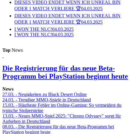
DIESES VIDEO ENDET WENN ICH UNREAL BIN
ODER 1 MATCH VERLIERE 🏆
04.03.2025
DIESES VIDEO ENDET WENN ICH UNREAL BIN
ODER 1 MATCH VERLIERE 🏆
04.03.2025
I WON THE NLC!
04.03.2025
I WON THE NLC!
04.03.2025
Top
News
Die Registrierung für das neue Beta-
Programm bei PlayStation beginnt heute
News
27.03.
- Neuigkeiten zu Black Desert Online
24.03.
- Trendige MMO-Spiele in Deutschland
15.03.
- Häufigste Fehler im Online-Gaming: So vermeidest du
typische Stolpersteine
13.03.
- Neues MMO-Spiel 2025: "Chrono Odyssey" sorgt für
Aufsehen in Deutschland
08.03.
- Die Registrierung für das neue Beta-Programm bei
PlayStation beginnt heute