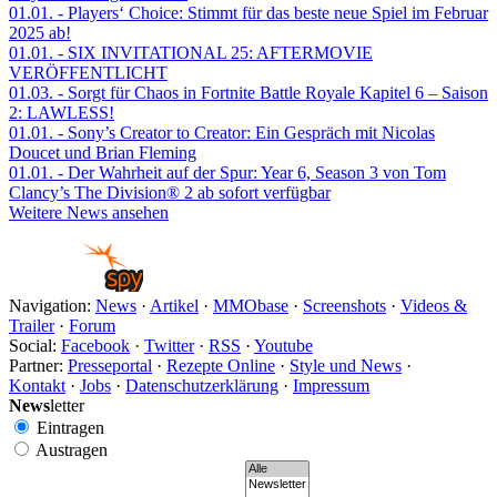
01.01.
- Players‘ Choice: Stimmt für das beste neue Spiel im Februar
2025 ab!
01.01.
- SIX INVITATIONAL 25: AFTERMOVIE
VERÖFFENTLICHT
01.03.
- Sorgt für Chaos in Fortnite Battle Royale Kapitel 6 – Saison
2: LAWLESS!
01.01.
- Sony’s Creator to Creator: Ein Gespräch mit Nicolas
Doucet und Brian Fleming
01.01.
- Der Wahrheit auf der Spur: Year 6, Season 3 von Tom
Clancy’s The Division® 2 ab sofort verfügbar
Weitere News ansehen
Navigation:
News
·
Artikel
·
MMObase
·
Screenshots
·
Videos &
Trailer
·
Forum
Social:
Facebook
·
Twitter
·
RSS
·
Youtube
Partner:
Presseportal
·
Rezepte Online
·
Style und News
·
Kontakt
·
Jobs
·
Datenschutzerklärung
·
Impressum
News
letter
Eintragen
Austragen