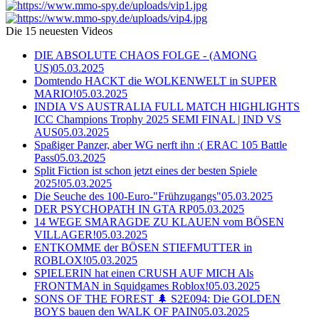
Die 15 neuesten Videos
DIE ABSOLUTE CHAOS FOLGE - (AMONG
US)
05.03.2025
Domtendo HACKT die WOLKENWELT in SUPER
MARIO!
05.03.2025
INDIA VS AUSTRALIA FULL MATCH HIGHLIGHTS
ICC Champions Trophy 2025 SEMI FINAL | IND VS
AUS
05.03.2025
Spaßiger Panzer, aber WG nerft ihn :( ERAC 105 Battle
Pass
05.03.2025
Split Fiction ist schon jetzt eines der besten Spiele
2025!
05.03.2025
Die Seuche des 100-Euro-"Frühzugangs"
05.03.2025
DER PSYCHOPATH IN GTA RP
05.03.2025
14 WEGE SMARAGDE ZU KLAUEN vom BÖSEN
VILLAGER!
05.03.2025
ENTKOMME der BÖSEN STIEFMUTTER in
ROBLOX!
05.03.2025
SPIELERIN hat einen CRUSH AUF MICH Als
FRONTMAN in Squidgames Roblox!
05.03.2025
SONS OF THE FOREST 🌲 S2E094: Die GOLDEN
BOYS bauen den WALK OF PAIN
05.03.2025