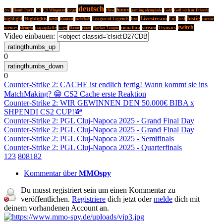
deutsch
funny
2vs2
Bomb Party
CS
CS Wingman
cs:go
filow
gaming olympiade
Gold
Golf with ur Friends
Livestream
lustig
Highlights
live
highlight
League of Legends
Lol
lost
meme
kevin
Kontest
lachflash
twitch
stream
Trymacs
memes
papaplatte
rage
rumathra
olympia
Rasur
raten
Rocket League
Video einbauen:
0
0
Counter-Strike 2: CACHE ist endlich fertig! Wann kommt sie ins
MatchMaking? 😁 CS2 Cache erste Reaktion
Counter-Strike 2: WIR GEWINNEN DEN 50.000€ BIBA x
SHPENDI CS2 CUP!💸
Counter-Strike 2: PGL Cluj-Napoca 2025 - Grand Final Day
Counter-Strike 2: PGL Cluj-Napoca 2025 - Grand Final Day
Counter-Strike 2: PGL Cluj-Napoca 2025 - Semifinals
Counter-Strike 2: PGL Cluj-Napoca 2025 - Quarterfinals
1
2
3
80
81
82
Kommentar über
MMOspy
Du musst registriert sein um einen Kommentar zu
veröffentlichen.
Registriere
dich jetzt oder
melde
dich mit
deinem vorhandenen Account an.