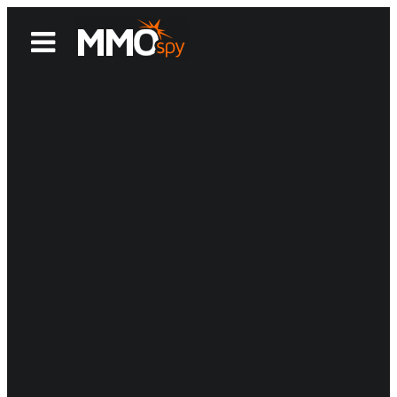
News
Reviews
Games
Videos
MMOwiki