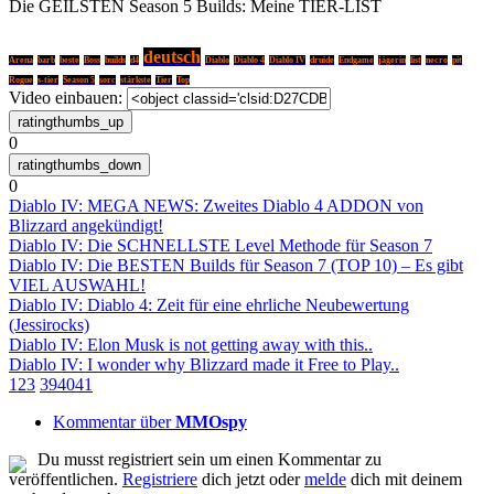
Die GEILSTEN Season 5 Builds: Meine TIER-LIST
deutsch
Arena
barb
beste
Boss
builds
d4
Diablo
Diablo 4
Diablo IV
druide
Endgame
jägerin
list
necro
pit
Rogue
s-tier
Season 5
sorc
stärkste
Tier
Top
Video einbauen:
0
0
Diablo IV: MEGA NEWS: Zweites Diablo 4 ADDON von
Blizzard angekündigt!
Diablo IV: Die SCHNELLSTE Level Methode für Season 7
Diablo IV: Die BESTEN Builds für Season 7 (TOP 10) – Es gibt
VIEL AUSWAHL!
Diablo IV: Diablo 4: Zeit für eine ehrliche Neubewertung
(Jessirocks)
Diablo IV: Elon Musk is not getting away with this..
Diablo IV: I wonder why Blizzard made it Free to Play..
1
2
3
39
40
41
Kommentar über
MMOspy
Du musst registriert sein um einen Kommentar zu
veröffentlichen.
Registriere
dich jetzt oder
melde
dich mit deinem