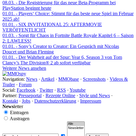
08.03.
- Die Registrierung für das neue Beta-Programm bei
PlayStation beginnt heute
01.01.
- Players‘ Choice: Stimmt für das beste neue Spiel im Februar
2025 ab!
01.01.
- SIX INVITATIONAL 25: AFTERMOVIE
VERÖFFENTLICHT
01.03.
- Sorgt für Chaos in Fortnite Battle Royale Kapitel 6 – Saison
2: LAWLESS!
01.01.
- Sony’s Creator to Creator: Ein Gespräch mit Nicolas
Doucet und Brian Fleming
01.01.
- Der Wahrheit auf der Spur: Year 6, Season 3 von Tom
Clancy’s The Division® 2 ab sofort verfügbar
Weitere News ansehen
Navigation:
News
·
Artikel
·
MMObase
·
Screenshots
·
Videos &
Trailer
·
Forum
Social:
Facebook
·
Twitter
·
RSS
·
Youtube
Partner:
Presseportal
·
Rezepte Online
·
Style und News
·
Kontakt
·
Jobs
·
Datenschutzerklärung
·
Impressum
News
letter
Eintragen
Austragen