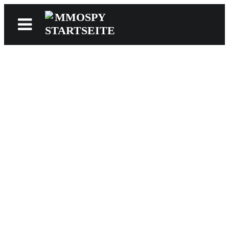
News
Reviews
Games
Videos
MMOwiki