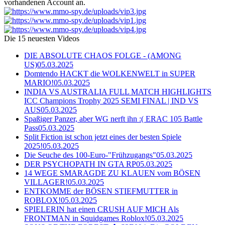
vorhandenen Account an.
Die 15 neuesten Videos
DIE ABSOLUTE CHAOS FOLGE - (AMONG
US)
05.03.2025
Domtendo HACKT die WOLKENWELT in SUPER
MARIO!
05.03.2025
INDIA VS AUSTRALIA FULL MATCH HIGHLIGHTS
ICC Champions Trophy 2025 SEMI FINAL | IND VS
AUS
05.03.2025
Spaßiger Panzer, aber WG nerft ihn :( ERAC 105 Battle
Pass
05.03.2025
Split Fiction ist schon jetzt eines der besten Spiele
2025!
05.03.2025
Die Seuche des 100-Euro-"Frühzugangs"
05.03.2025
DER PSYCHOPATH IN GTA RP
05.03.2025
14 WEGE SMARAGDE ZU KLAUEN vom BÖSEN
VILLAGER!
05.03.2025
ENTKOMME der BÖSEN STIEFMUTTER in
ROBLOX!
05.03.2025
SPIELERIN hat einen CRUSH AUF MICH Als
FRONTMAN in Squidgames Roblox!
05.03.2025