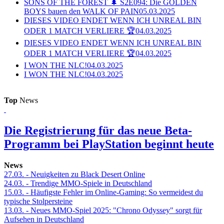
SONS OF THE FOREST 🌲 S2E094: Die GOLDEN
BOYS bauen den WALK OF PAIN
05.03.2025
DIESES VIDEO ENDET WENN ICH UNREAL BIN
ODER 1 MATCH VERLIERE 🏆
04.03.2025
DIESES VIDEO ENDET WENN ICH UNREAL BIN
ODER 1 MATCH VERLIERE 🏆
04.03.2025
I WON THE NLC!
04.03.2025
I WON THE NLC!
04.03.2025
Top
News
Die Registrierung für das neue Beta-
Programm bei PlayStation beginnt heute
News
27.03.
- Neuigkeiten zu Black Desert Online
24.03.
- Trendige MMO-Spiele in Deutschland
15.03.
- Häufigste Fehler im Online-Gaming: So vermeidest du
typische Stolpersteine
13.03.
- Neues MMO-Spiel 2025: "Chrono Odyssey" sorgt für
Aufsehen in Deutschland