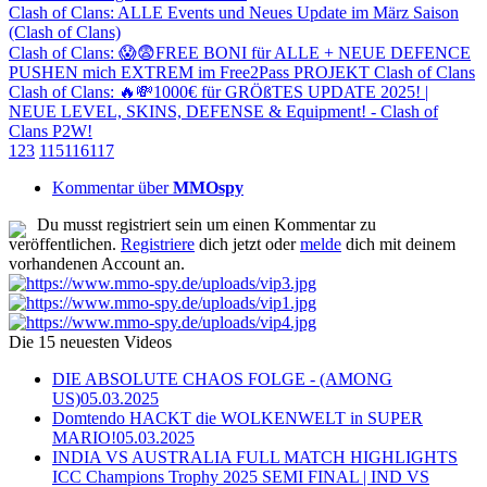
Clash of Clans: ALLE Events und Neues Update im März Saison
(Clash of Clans)
Clash of Clans: 😱😨FREE BONI für ALLE + NEUE DEFENCE
PUSHEN mich EXTREM im Free2Pass PROJEKT Clash of Clans
Clash of Clans: 🔥💸1000€ für GRÖßTES UPDATE 2025! |
NEUE LEVEL, SKINS, DEFENSE & Equipment! - Clash of
Clans P2W!
1
2
3
115
116
117
Kommentar über
MMOspy
Du musst registriert sein um einen Kommentar zu
veröffentlichen.
Registriere
dich jetzt oder
melde
dich mit deinem
vorhandenen Account an.
Die 15 neuesten Videos
DIE ABSOLUTE CHAOS FOLGE - (AMONG
US)
05.03.2025
Domtendo HACKT die WOLKENWELT in SUPER
MARIO!
05.03.2025
INDIA VS AUSTRALIA FULL MATCH HIGHLIGHTS
ICC Champions Trophy 2025 SEMI FINAL | IND VS