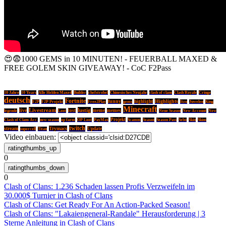
😍😨1000 GEMS in 10 MINUTEN! - FEUERBALL MAXED &
FREE GOLEM SKIN GIVEAWAY! - CoC F2Pass
10 Jahre
10 Years
Alle Helden Maxed
Builder
chefstrobel
Chinesisches Neujahr
clash of clans
Clash Royale
Cringe
deutsch
Fortnite
Highlights
funny
highlight
F2P
F2P Projekt
Free2Play
gems
Itzu
Juwelen
King
Minecraft
Livestream
lustig
live
lost
meme
memes
legende
Loot
Neue Season
New Account
New
Projekt
Clash of Clans Acc.
new season
op farm
OP Loot
PayMax
Scamm
Season
Season Pass
Sebo
Skin
Skins
twitch
stream
Trymacs
Update
supercell
Titan
Video einbauen:
0
0
Clash of Clans: 1.236 Schaden lassen Profis Verzweifeln im
30.000$ Turnier in Clash of Clans
Clash of Clans: Get Ready For An Action-Packed Season!
Clash of Clans: "Lakaiengeneral-Randale" Herausforderung | 3
Sterne Anleitung in Clash of Clans