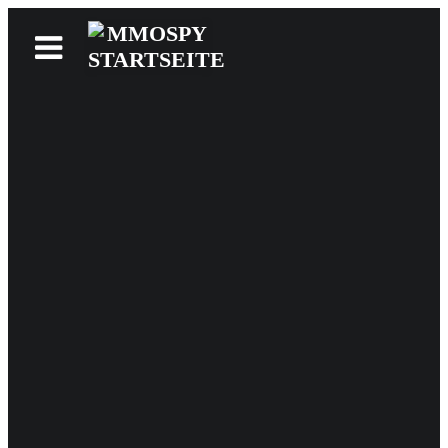
News
Reviews
Games
Videos
MMOwiki