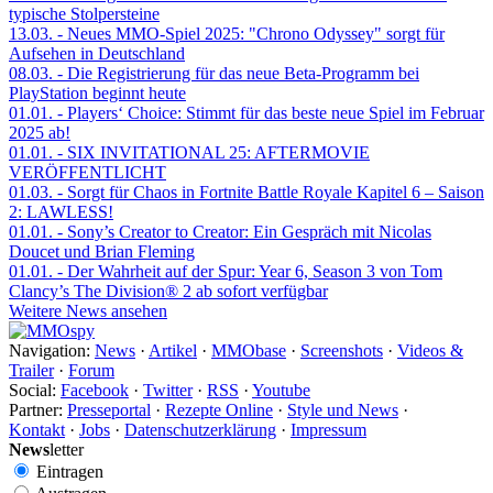
typische Stolpersteine
13.03.
- Neues MMO-Spiel 2025: "Chrono Odyssey" sorgt für
Aufsehen in Deutschland
08.03.
- Die Registrierung für das neue Beta-Programm bei
PlayStation beginnt heute
01.01.
- Players‘ Choice: Stimmt für das beste neue Spiel im Februar
2025 ab!
01.01.
- SIX INVITATIONAL 25: AFTERMOVIE
VERÖFFENTLICHT
01.03.
- Sorgt für Chaos in Fortnite Battle Royale Kapitel 6 – Saison
2: LAWLESS!
01.01.
- Sony’s Creator to Creator: Ein Gespräch mit Nicolas
Doucet und Brian Fleming
01.01.
- Der Wahrheit auf der Spur: Year 6, Season 3 von Tom
Clancy’s The Division® 2 ab sofort verfügbar
Weitere News ansehen
Navigation:
News
·
Artikel
·
MMObase
·
Screenshots
·
Videos &
Trailer
·
Forum
Social:
Facebook
·
Twitter
·
RSS
·
Youtube
Partner:
Presseportal
·
Rezepte Online
·
Style und News
·
Kontakt
·
Jobs
·
Datenschutzerklärung
·
Impressum
News
letter
Eintragen