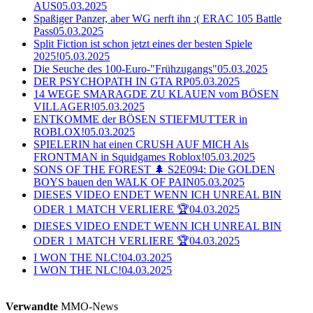
AUS
05.03.2025
Spaßiger Panzer, aber WG nerft ihn :( ERAC 105 Battle
Pass
05.03.2025
Split Fiction ist schon jetzt eines der besten Spiele
2025!
05.03.2025
Die Seuche des 100-Euro-"Frühzugangs"
05.03.2025
DER PSYCHOPATH IN GTA RP
05.03.2025
14 WEGE SMARAGDE ZU KLAUEN vom BÖSEN
VILLAGER!
05.03.2025
ENTKOMME der BÖSEN STIEFMUTTER in
ROBLOX!
05.03.2025
SPIELERIN hat einen CRUSH AUF MICH Als
FRONTMAN in Squidgames Roblox!
05.03.2025
SONS OF THE FOREST 🌲 S2E094: Die GOLDEN
BOYS bauen den WALK OF PAIN
05.03.2025
DIESES VIDEO ENDET WENN ICH UNREAL BIN
ODER 1 MATCH VERLIERE 🏆
04.03.2025
DIESES VIDEO ENDET WENN ICH UNREAL BIN
ODER 1 MATCH VERLIERE 🏆
04.03.2025
I WON THE NLC!
04.03.2025
I WON THE NLC!
04.03.2025
Verwandte
MMO-News