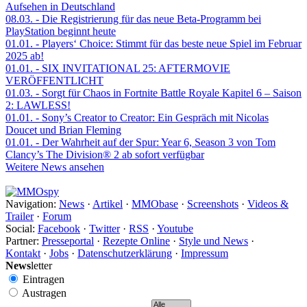
Aufsehen in Deutschland
08.03.
- Die Registrierung für das neue Beta-Programm bei
PlayStation beginnt heute
01.01.
- Players‘ Choice: Stimmt für das beste neue Spiel im Februar
2025 ab!
01.01.
- SIX INVITATIONAL 25: AFTERMOVIE
VERÖFFENTLICHT
01.03.
- Sorgt für Chaos in Fortnite Battle Royale Kapitel 6 – Saison
2: LAWLESS!
01.01.
- Sony’s Creator to Creator: Ein Gespräch mit Nicolas
Doucet und Brian Fleming
01.01.
- Der Wahrheit auf der Spur: Year 6, Season 3 von Tom
Clancy’s The Division® 2 ab sofort verfügbar
Weitere News ansehen
Navigation:
News
·
Artikel
·
MMObase
·
Screenshots
·
Videos &
Trailer
·
Forum
Social:
Facebook
·
Twitter
·
RSS
·
Youtube
Partner:
Presseportal
·
Rezepte Online
·
Style und News
·
Kontakt
·
Jobs
·
Datenschutzerklärung
·
Impressum
News
letter
Eintragen
Austragen