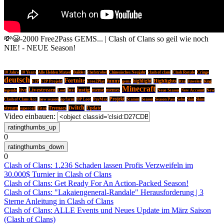
💸😭-2000 Free2Pass GEMS... | Clash of Clans so geil wie noch
NIE! - NEUE Season!
10 Jahre
10 Years
Alle Helden Maxed
Builder
chefstrobel
Chinesisches Neujahr
clash of clans
Clash Royale
Cringe
deutsch
Fortnite
Highlights
funny
highlight
F2P
F2P Projekt
Free2Play
gems
Itzu
Juwelen
King
Minecraft
Livestream
lustig
live
lost
meme
memes
legende
Loot
Neue Season
New Account
New
Projekt
Clash of Clans Acc.
new season
op farm
OP Loot
PayMax
Scamm
Season
Season Pass
Sebo
Skin
Skins
twitch
stream
Trymacs
Update
supercell
Titan
Video einbauen:
0
0
Clash of Clans: 1.236 Schaden lassen Profis Verzweifeln im
30.000$ Turnier in Clash of Clans
Clash of Clans: Get Ready For An Action-Packed Season!
Clash of Clans: "Lakaiengeneral-Randale" Herausforderung | 3
Sterne Anleitung in Clash of Clans
Clash of Clans: ALLE Events und Neues Update im März Saison
(Clash of Clans)