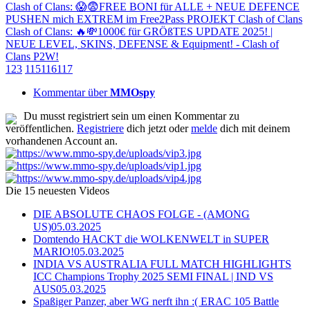
Clash of Clans: 😱😨FREE BONI für ALLE + NEUE DEFENCE
PUSHEN mich EXTREM im Free2Pass PROJEKT Clash of Clans
Clash of Clans: 🔥💸1000€ für GRÖßTES UPDATE 2025! |
NEUE LEVEL, SKINS, DEFENSE & Equipment! - Clash of
Clans P2W!
1
2
3
115
116
117
Kommentar über
MMOspy
Du musst registriert sein um einen Kommentar zu
veröffentlichen.
Registriere
dich jetzt oder
melde
dich mit deinem
vorhandenen Account an.
Die 15 neuesten Videos
DIE ABSOLUTE CHAOS FOLGE - (AMONG
US)
05.03.2025
Domtendo HACKT die WOLKENWELT in SUPER
MARIO!
05.03.2025
INDIA VS AUSTRALIA FULL MATCH HIGHLIGHTS
ICC Champions Trophy 2025 SEMI FINAL | IND VS
AUS
05.03.2025
Spaßiger Panzer, aber WG nerft ihn :( ERAC 105 Battle