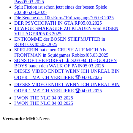
Pass
05.03.2025
Split Fiction ist schon jetzt eines der besten Spiele
2025!
05.03.2025
Die Seuche des 100-Euro-"Frühzugangs"
05.03.2025
DER PSYCHOPATH IN GTA RP
05.03.2025
14 WEGE SMARAGDE ZU KLAUEN vom BÖSEN
VILLAGER!
05.03.2025
ENTKOMME der BÖSEN STIEFMUTTER in
ROBLOX!
05.03.2025
SPIELERIN hat einen CRUSH AUF MICH Als
FRONTMAN in Squidgames Roblox!
05.03.2025
SONS OF THE FOREST 🌲 S2E094: Die GOLDEN
BOYS bauen den WALK OF PAIN
05.03.2025
DIESES VIDEO ENDET WENN ICH UNREAL BIN
ODER 1 MATCH VERLIERE 🏆
04.03.2025
DIESES VIDEO ENDET WENN ICH UNREAL BIN
ODER 1 MATCH VERLIERE 🏆
04.03.2025
I WON THE NLC!
04.03.2025
I WON THE NLC!
04.03.2025
Verwandte
MMO-News