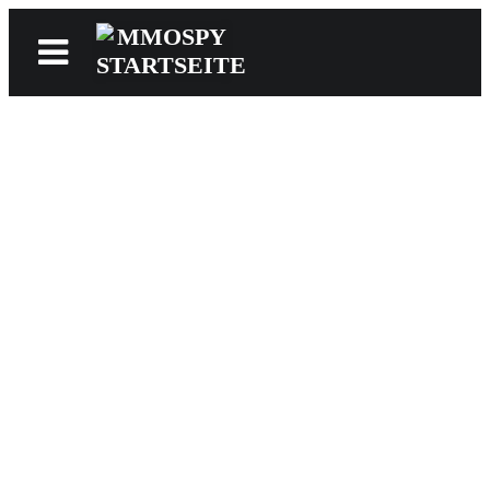
News
Reviews
Games
Videos
MMOwiki