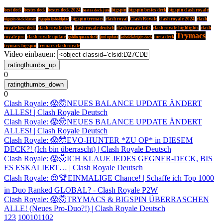
best deck
bestes deck
bestes deck 2024
bigspin
bigspin bestes deck
bigspin clash royale
bestes deck juni
bigspin trymacs
clash royal
Clash Royale
clash royale 2024
clash
bigspin deck klauen
bigspin koboldpfad
royale best deck
clash royale deck
clash royale deutsch
clash royale fails
clash royale highlights
clash
Trymacs
royale pro
clash royale update
meta deck
goblin queen deck
juni update
koboldkönigin deck
trymacs bigspin
trymacs clash royale
Video einbauen:
0
0
Clash Royale: 😱🤯NEUES BALANCE UPDATE ÄNDERT
ALLES! | Clash Royale Deutsch
Clash Royale: 😱🤯NEUES BALANCE UPDATE ÄNDERT
ALLES! | Clash Royale Deutsch
Clash Royale: 😱🤯EVO-HUNTER *ZU OP* in DIESEM
DECK?! (Ich bin überrascht) | Clash Royale Deutsch
Clash Royale: 😱🤯ICH KLAUE JEDES GEGNER-DECK, BIS
ES ESKALIERT… | Clash Royale Deutsch
Clash Royale: 😍🏆EINMALIGE Chance! | Schaffe ich Top 1000
in Duo Ranked GLOBAL? - Clash Royale P2W
Clash Royale: 😱🤯TRYMACS & BIGSPIN ÜBERRASCHEN
ALLE! (Neues Pro-Duo?!) | Clash Royale Deutsch
1
2
3
100
101
102