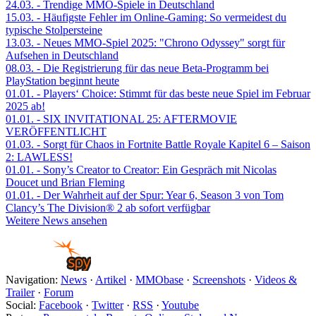
24.03.
- Trendige MMO-Spiele in Deutschland
15.03.
- Häufigste Fehler im Online-Gaming: So vermeidest du
typische Stolpersteine
13.03.
- Neues MMO-Spiel 2025: "Chrono Odyssey" sorgt für
Aufsehen in Deutschland
08.03.
- Die Registrierung für das neue Beta-Programm bei
PlayStation beginnt heute
01.01.
- Players‘ Choice: Stimmt für das beste neue Spiel im Februar
2025 ab!
01.01.
- SIX INVITATIONAL 25: AFTERMOVIE
VERÖFFENTLICHT
01.03.
- Sorgt für Chaos in Fortnite Battle Royale Kapitel 6 – Saison
2: LAWLESS!
01.01.
- Sony’s Creator to Creator: Ein Gespräch mit Nicolas
Doucet und Brian Fleming
01.01.
- Der Wahrheit auf der Spur: Year 6, Season 3 von Tom
Clancy’s The Division® 2 ab sofort verfügbar
Weitere News ansehen
Navigation:
News
·
Artikel
·
MMObase
·
Screenshots
·
Videos &
Trailer
·
Forum
Social:
Facebook
·
Twitter
·
RSS
·
Youtube