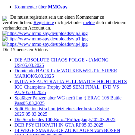
Kommentar über
MMOspy
Du musst registriert sein um einen Kommentar zu
veröffentlichen.
Registriere
dich jetzt oder
melde
dich mit deinem
vorhandenen Account an.
Die 15 neuesten Videos
DIE ABSOLUTE CHAOS FOLGE - (AMONG
US)
05.03.2025
Domtendo HACKT die WOLKENWELT in SUPER
MARIO!
05.03.2025
INDIA VS AUSTRALIA FULL MATCH HIGHLIGHTS
ICC Champions Trophy 2025 SEMI FINAL | IND VS
AUS
05.03.2025
Spaßiger Panzer, aber WG nerft ihn :( ERAC 105 Battle
Pass
05.03.2025
Split Fiction ist schon jetzt eines der besten Spiele
2025!
05.03.2025
Die Seuche des 100-Euro-"Frühzugangs"
05.03.2025
DER PSYCHOPATH IN GTA RP
05.03.2025
14 WEGE SMARAGDE ZU KLAUEN vom BÖSEN