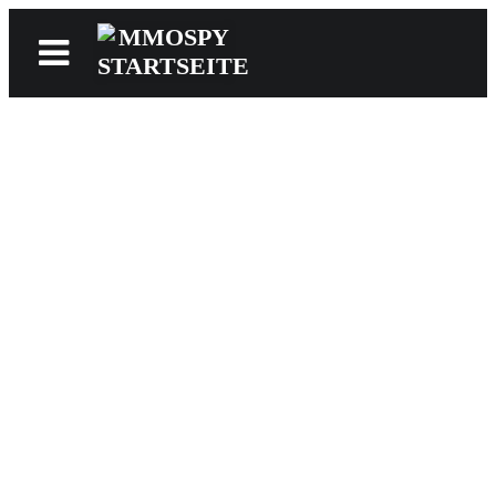
News
Reviews
Games
Videos
MMOwiki