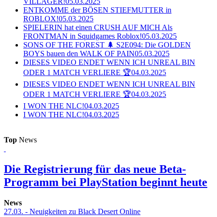
VILLAGER!
05.03.2025
ENTKOMME der BÖSEN STIEFMUTTER in
ROBLOX!
05.03.2025
SPIELERIN hat einen CRUSH AUF MICH Als
FRONTMAN in Squidgames Roblox!
05.03.2025
SONS OF THE FOREST 🌲 S2E094: Die GOLDEN
BOYS bauen den WALK OF PAIN
05.03.2025
DIESES VIDEO ENDET WENN ICH UNREAL BIN
ODER 1 MATCH VERLIERE 🏆
04.03.2025
DIESES VIDEO ENDET WENN ICH UNREAL BIN
ODER 1 MATCH VERLIERE 🏆
04.03.2025
I WON THE NLC!
04.03.2025
I WON THE NLC!
04.03.2025
Top
News
Die Registrierung für das neue Beta-
Programm bei PlayStation beginnt heute
News
27.03.
- Neuigkeiten zu Black Desert Online