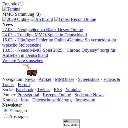
Freunde (1)
MMO Sammlung
(3)
News
27.03.
- Neuigkeiten zu Black Desert Online
24.03.
- Trendige MMO-Spiele in Deutschland
15.03.
- Häufigste Fehler im Online-Gaming: So vermeidest du
typische Stolpersteine
13.03.
- Neues MMO-Spiel 2025: "Chrono Odyssey" sorgt für
Aufsehen in Deutschland
Weitere News ansehen
Navigation:
News
·
Artikel
·
MMObase
·
Screenshots
·
Videos &
Trailer
·
Forum
Social:
Facebook
·
Twitter
·
RSS
·
Youtube
Partner:
Presseportal
·
Rezepte Online
·
Style und News
·
Kontakt
·
Jobs
·
Datenschutzerklärung
·
Impressum
News
letter
Eintragen
Austragen