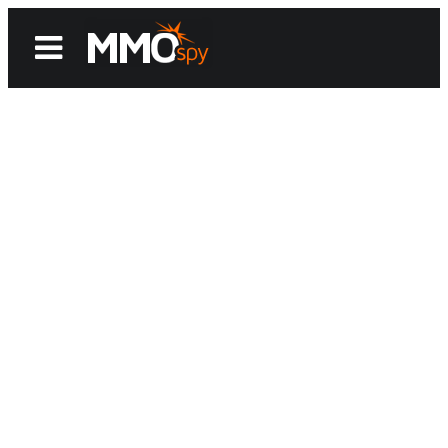
News
Reviews
Games
Videos
MMOwiki