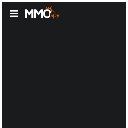
News
Reviews
Games
Videos
MMOwiki