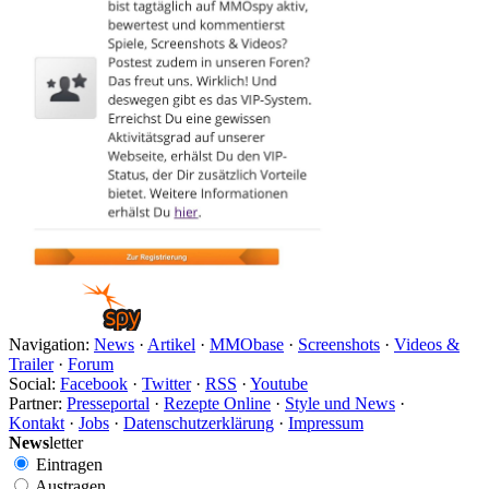
Navigation:
News
·
Artikel
·
MMObase
·
Screenshots
·
Videos &
Trailer
·
Forum
Social:
Facebook
·
Twitter
·
RSS
·
Youtube
Partner:
Presseportal
·
Rezepte Online
·
Style und News
·
Kontakt
·
Jobs
·
Datenschutzerklärung
·
Impressum
News
letter
Eintragen
Austragen