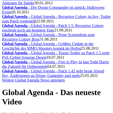
Aktionen für Spieler
30.01.2012
Global Agenda
- Der Doom Commander ist zurück: Halloween
Event
20.10.2011
Global Agenda
- Global Agenda - Recursive Colony ist live, Trailer
zum Patch vorgestellt
22.09.2011
Global Agenda
- Global Agenda - Patch 1.5: Recursive Colony
erscheint noch am heutigen Tage
21.09.2011
Global Agenda
- Global Agenda - Neue Screenshots zum
Recursive Colony Boss
31.08.2011
Global Agenda
- Global Agenda - Größtes Update in der
Geschichte des MMO-Shooters kommt im Herbst
25.08.2011
Global Agenda
- Global Agenda - Teaser-Trailer zu Patch 1.5 zeigt
PvE-Gebiet Sonoran Desert
18.07.2011
Global Agenda
- Global Agenda - Free to Play ist laut Todd Harris
die Zukunft für Onlinespiele
04.07.2011
Global Agenda
- Global Agenda - Patch 1.42 geht heute Abend
live, Änderungen an Drops, Gameplay und mehr
25.05.2011
Weitere Global Agenda News anzeigen
Global Agenda - Das neueste
Video