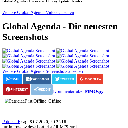
Global Agenda - Recursive Colony Update Trailer
Weitere Global Agenda Videos ansehen
Global Agenda - Die neuesten
Screenshots
Weitere Global Agenda Screenshots ansehen
EMAIL
FACEBOOK
TWITTER
GOOGLE+
PINTEREST
REDDIT
Kommentar über
MMOspy
Offline
PatriciaaF
sagt:
8.07.2020, 20:25 Uhr
[url]mmo-spy.de://shorturl.at/dLM79[/url]