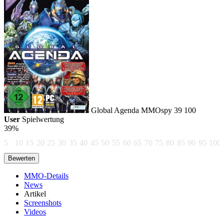
Global Agenda
MMOspy
39
100
User
Spielwertung
39%
5
10
15
20
25
30
35
40
45
50
55
60
65
70
75
80
85
90
95
100
MMO-Details
News
Artikel
Screenshots
Videos