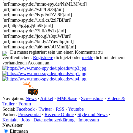
[url]mmo-spy.de://mmo-spy.de/NsMLM[/url]
[url]mmo-spy.de://v.ht/L9zS[/url]
[url]mmo-spy.de://is.gd/nDVj8F[/url]
[url]mmo-spy.de://1url.cz/2zl7B[/url]
[url]http://gg.gg/jhu9k[/url]
[url]mmo-spy.de://7i.fi/x8s1x[/url]
[url]mmo-spy.de://joo.gl/s3quW[/url]
[url]mmo-spy.de://bit.ly/2Yawlbp[/url]
[url]mmo-spy.de://ai6.net/bUMmfi[/url]
Du musst registriert sein um einen Kommentar zu
veröffentlichen.
Registriere
dich jetzt oder
melde
dich mit deinem
vorhandenen Account an.
Navigation:
News
·
Artikel
·
MMObase
·
Screenshots
·
Videos &
Trailer
·
Forum
Social:
Facebook
·
Twitter
·
RSS
·
Youtube
Partner:
Presseportal
·
Rezepte Online
·
Style und News
·
Kontakt
·
Jobs
·
Datenschutzerklärung
·
Impressum
News
letter
Eintragen