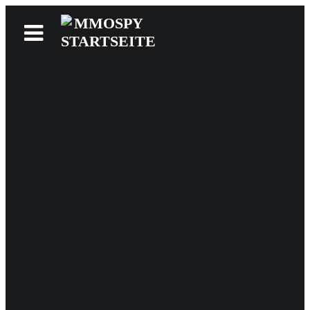
News
Reviews
Games
Videos
MMOwiki