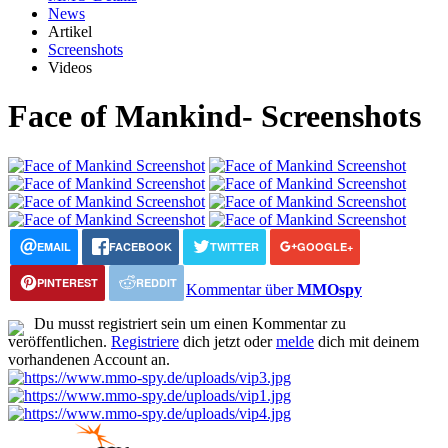
News
Artikel
Screenshots
Videos
Face of Mankind- Screenshots
EMAIL
FACEBOOK
TWITTER
GOOGLE+
PINTEREST
REDDIT
Kommentar über
MMOspy
Du musst registriert sein um einen Kommentar zu
veröffentlichen.
Registriere
dich jetzt oder
melde
dich mit deinem
vorhandenen Account an.