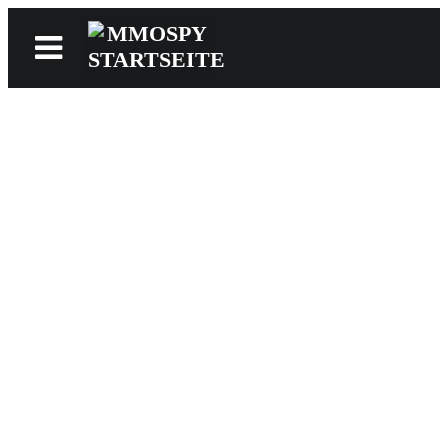
News
Reviews
Games
Videos
MMOwiki