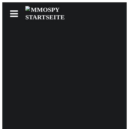
News
Reviews
Games
Videos
MMOwiki