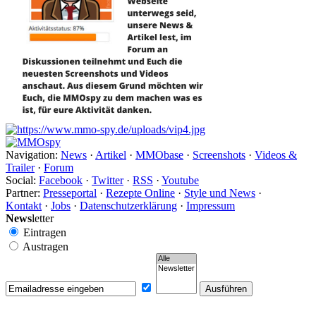
Navigation:
News
·
Artikel
·
MMObase
·
Screenshots
·
Videos &
Trailer
·
Forum
Social:
Facebook
·
Twitter
·
RSS
·
Youtube
Partner:
Presseportal
·
Rezepte Online
·
Style und News
·
Kontakt
·
Jobs
·
Datenschutzerklärung
·
Impressum
News
letter
Eintragen
Austragen