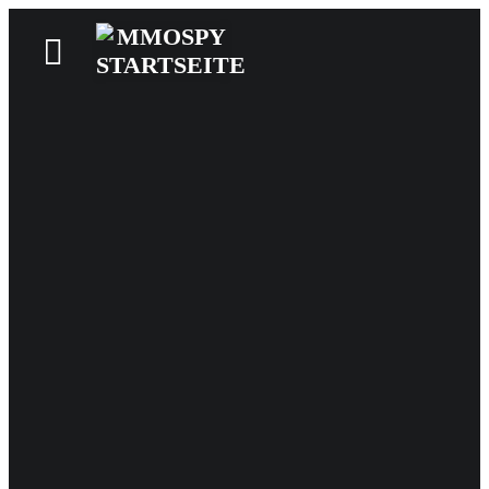
News
Reviews
Games
Videos
MMOwiki