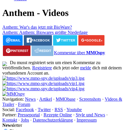
Anthem - Videos
Anthem: War's das jetzt mit BioWare?
Anthem: Anthem: Biowares größte Niederlage
EMAIL
FACEBOOK
TWITTER
GOOGLE+
PINTEREST
REDDIT
Kommentar über
MMOspy
Du musst registriert sein um einen Kommentar zu
veröffentlichen.
Registriere
dich jetzt oder
melde
dich mit deinem
vorhandenen Account an.
Navigation:
News
·
Artikel
·
MMObase
·
Screenshots
·
Videos &
Trailer
·
Forum
Social:
Facebook
·
Twitter
·
RSS
·
Youtube
Partner:
Presseportal
·
Rezepte Online
·
Style und News
·
Kontakt
·
Jobs
·
Datenschutzerklärung
·
Impressum
News
letter