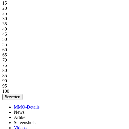
15
20
25
30
35
40
45
50
55
60
65
70
75
80
85
90
95
100
MMO-Details
News
Artikel
Screenshots
Videos