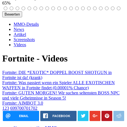
65%
MMO-Details
News
Artikel
Screenshots
Videos
Fortnite - Videos
Fortnite: DIE *EXOTIC* DOPPEL BOOST SHOTGUN in
Fortnite ist da! (krank)
Fortnite: Was passiert wenn ein Spieler ALLE EXOTISCHEN
WAFFEN in Fortnite findet (0.00001% Chance)
Fortnite: GUTEN MORGEN! Wir suchen seltensten BOSS NPC
und viele Geheimnisse in Season 5!
Fortnite: AIMBOT 3.0
1
2
3
699
700
701
702
EMAIL
FACEBOOK